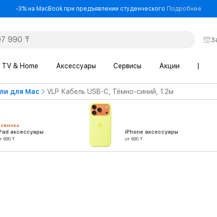
- -3
-3% на MacBook при предъявлении студенческого
Подробнее
З
TV & Home
Аксессуары
Сервисы
Акции
|
ли для Mac
VLP Кабель USB-C, Тёмно-синий, 1.2м
НОВИНКА
iPad аксессуары
iPhone аксессуары
т 690 ₸
от 690 ₸