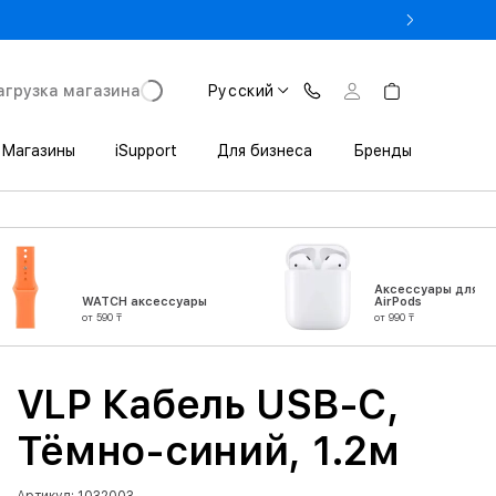
% на MacBook при предъявлении студенческого
агрузка магазина
Русский
Магазины
iSupport
Для бизнеса
Бренды
Аксессуары для
WATCH аксессуары
AirPods
от 590 ₸
от 990 ₸
VLP Кабель USB-C,
Тёмно-синий, 1.2м