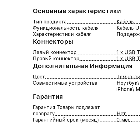
Основные характеристики
Тип продукта
Кабель
Функциональность кабеля
Кабель 
Характеристики кабеля
Поддержк
Коннекторы
Левый коннектор
1 x USB Т
Правый коннектор
1 x USB Т
Дополнительная Информация
Цвет
Тёмно-с
Совместимые устройства
Ноутбук\
iPhone\ 
Гарантия
Гарантия Товары подлежат
возврату
Нет
Гарантийный срок (месяц)
0 мес.