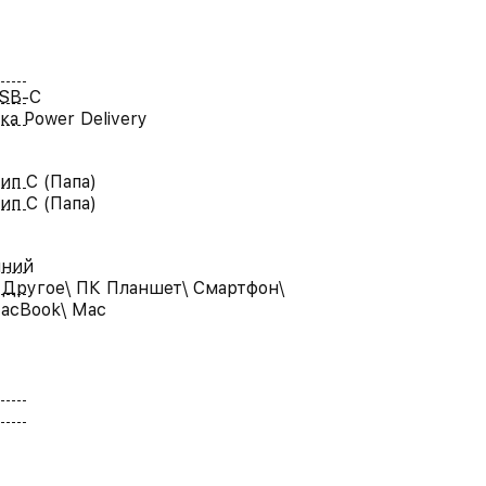
USB-C
а Power Delivery
ип C (Папа)
ип C (Папа)
иний
 Другое\ ПК Планшет\ Смартфон\
MacBook\ Mac