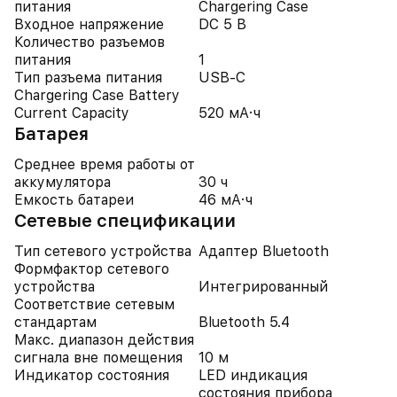
питания
Chargering Case
Входное напряжение
DC 5 В
Количество разъемов
питания
1
Тип разъема питания
USB-C
Chargering Case Battery
Current Capacity
520 мА·ч
Батарея
Среднее время работы от
аккумулятора
30 ч
Емкость батареи
46 мА·ч
Cетевые спецификации
Тип сетевого устройства
Адаптер Bluetooth
Формфактор сетевого
устройства
Интегрированный
Соответствие сетевым
стандартам
Bluetooth 5.4
Макс. диапазон действия
сигнала вне помещения
10 м
Индикатор состояния
LED индикация
состояния прибора