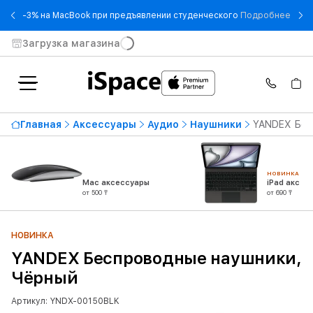
- -3
-3% на MacBook при предъявлении студенческого
Подробнее
Загрузка магазина
Главная
Аксессуары
Аудио
Наушники
YANDEX Бес
НОВИНКА
Mac аксессуары
iPad аксес
от 500 ₸
от 690 ₸
НОВИНКА
YANDEX Беспроводные наушники,
Чёрный
Артикул: YNDX-00150BLK