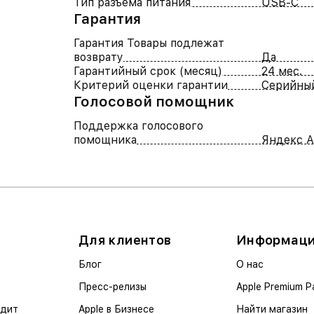
Тип разъема питания
USB-C
Гарантия
Гарантия Товары подлежат
возврату
Да
Гарантийный срок (месяц)
24 мес.
Критерий оценки гарантии
Серийны
Голосовой помощник
Поддержка голосового
помощника
Яндекс А
Для клиентов
Информац
Блог
О нас
Пресс-релизы
Apple Premium P
едит
Apple в Бизнесе
Найти магазин