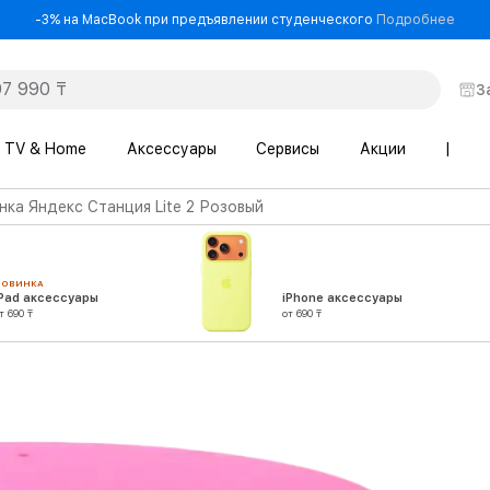
- -3
-3% на MacBook при предъявлении студенческого
Подробнее
З
TV & Home
Аксессуары
Сервисы
Акции
|
нка Яндекс Станция Lite 2 Розовый
НОВИНКА
iPad аксессуары
iPhone аксессуары
т 690 ₸
от 690 ₸