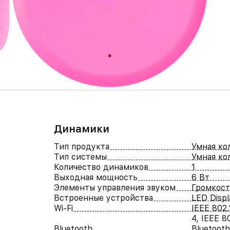
Динамики
Тип продукта
Умная ко
Тип системы
Умная ко
Количество динамиков
1
Выходная мощность
6 Вт
Элементы управления звуком
Громкост
Встроенные устройства
LED Disp
Wi-Fi
IEEE 802.
4, IEEE 80
Bluetooth
Bluetooth