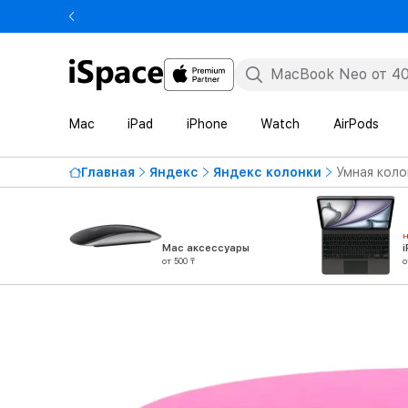
Mac
iPad
iPhone
Watch
AirPods
Главная
Яндекс
Яндекс колонки
Умная коло
Mac аксессуары
от 500 ₸
о