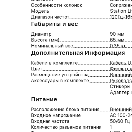
Особенности колонок
Сопряже
Модель
Station Li
Диапазон частот
120Гц-16
Габариты и вес
Диаметр
90 мм
Высота (мм)
65 мм
Номинальный вес
0.35 кг
Дополнительная Информация
Кабели в комплекте
Кабель U
Цвет
Фиолето
Размещение устройства
Внешний
Аксессуары в комплекте
Руководс
Стикеры
Адаптер 
Питание
Расположение блока питания
Внешний
Входное напряжение
AC 100-2
Входная частота
50/60 Гц
Количество разъемов питания
1