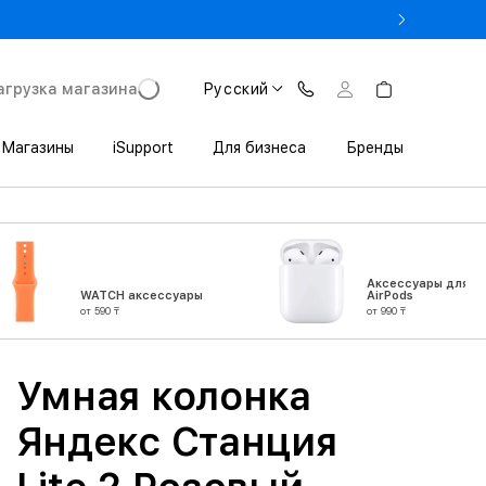
% на MacBook при предъявлении студенческого
агрузка магазина
Русский
Магазины
iSupport
Для бизнеса
Бренды
Аксессуары для
WATCH аксессуары
AirPods
от 590 ₸
от 990 ₸
Умная колонка
Яндекс Станция