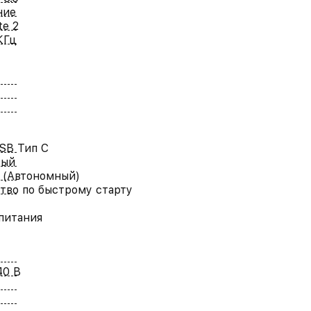
ние
te 2
КГц
SB Тип C
вый
 (Автономный)
тво по быстрому старту
питания
40 В