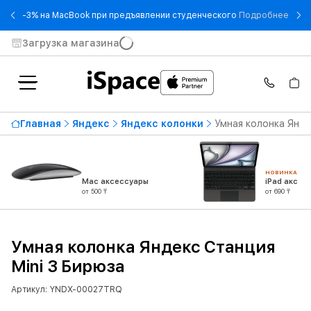
- -3
-3% на MacBook при предъявлении студенческого
Подробнее
Загрузка магазина
Главная
Яндекс
Яндекс колонки
Умная колонка Янде
НОВИНКА
Mac аксессуары
iPad аксес
от 500 ₸
от 690 ₸
Умная колонка Яндекс Станция
Mini 3 Бирюза
Артикул: YNDX-00027TRQ