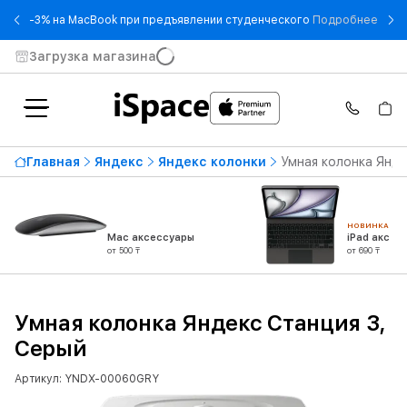
- -3
-3% на MacBook при предъявлении студенческого
Подробнее
Загрузка магазина
Главная
Яндекс
Яндекс колонки
Умная колонка Янде
НОВИНКА
Mac аксессуары
iPad аксес
от 500 ₸
от 690 ₸
Умная колонка Яндекс Станция 3,
Серый
Артикул: YNDX-00060GRY