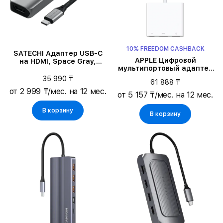
10% FREEDOM CASHBACK
SATECHI Адаптер USB-C
APPLE Цифровой
на HDMI, Space Gray,
мультипортовый адаптер
193.68мм
USB-C, Белый
35 990 ₸
61 888 ₸
от 2 999 ₸/мес. на 12 мес.
от 5 157 ₸/мес. на 12 мес.
В корзину
В корзину