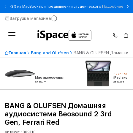
- -3
-3% на MacBook при предъявлении студенческого
Подробнее
Загрузка магазина
Главная
Bang and Olufsen
BANG & OLUFSEN Домашняя ау
НОВИНКА
Mac аксессуары
iPad аксес
от 500 ₸
от 690 ₸
BANG & OLUFSEN Домашняя
аудиосистема Beosound 2 3rd
Gen, Ferrari Red
Артикул: 1309110