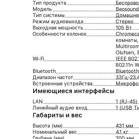
Тип продукта
Беспрово
Модель
Beosound
Тип системы
Домашня
Режим аудиовыхода
Стерео
Выходная мощность
105 Вт
Особенности колонок
Chromeca
комнаты, 
Multiroom
Olufsen,
Wi-Fi
IEEE 802.
802.11n Wi
Bluetooth
Bluetooth
Диапазон частот
33Гц-23.
Встроенные устройства
Микрофо
Имеющиеся интерфейсы
LAN
1 (RJ-45)
Линейный аудио вход
1 (USB Т
Габариты и вес
Высота (мм)
431 мм
Номинальный вес
4.1 кг
Глубина (мм)
200 мм