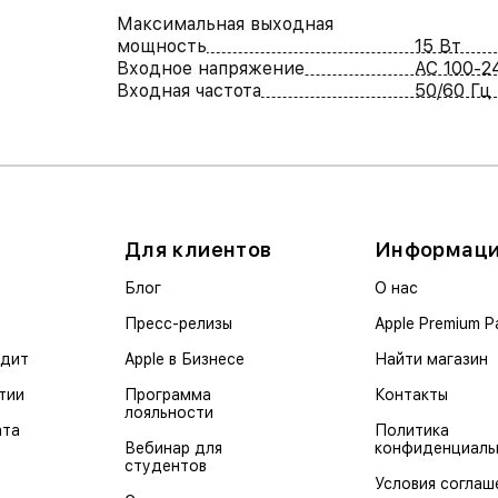
Максимальная выходная
мощность
15 Вт
Входное напряжение
AC 100-2
Входная частота
50/60 Гц
Для клиентов
Информац
Блог
О нас
Пресс-релизы
Apple Premium P
едит
Apple в Бизнесе
Найти магазин
тии
Программа
Контакты
лояльности
ата
Политика
Вебинар для
конфиденциаль
студентов
Условия соглаш