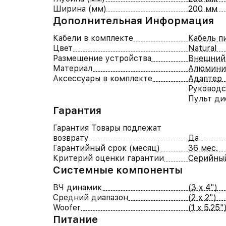
Ширина (мм)
200 мм
Дополнительная Информация
Кабели в комплекте
Кабель п
Цвет
Natural
Размещение устройства
Внешний
Материал
Алюмини
Аксессуары в комплекте
Адаптер
Руководс
Пульт ди
Гарантия
Гарантия Товары подлежат
возврату
Да
Гарантийный срок (месяц)
36 мес.
Критерий оценки гарантии
Серийны
Системные компоненты
ВЧ динамик
(3 x 4")
Средний диапазон
(2 x 2")
Woofer
(1 x 5.25"
Питание