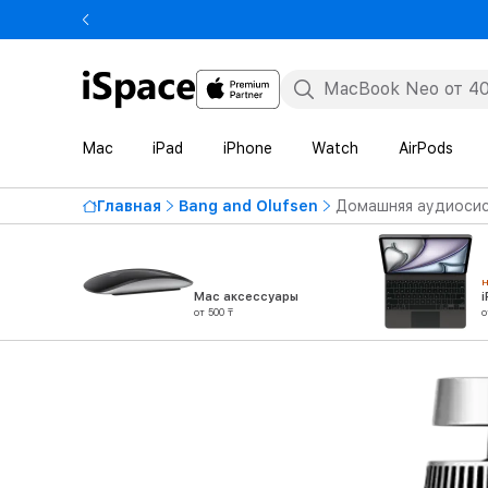
Mac
iPad
iPhone
Watch
AirPods
Главная
Bang and Olufsen
Домашняя аудиосис
Mac аксессуары
от 500 ₸
о