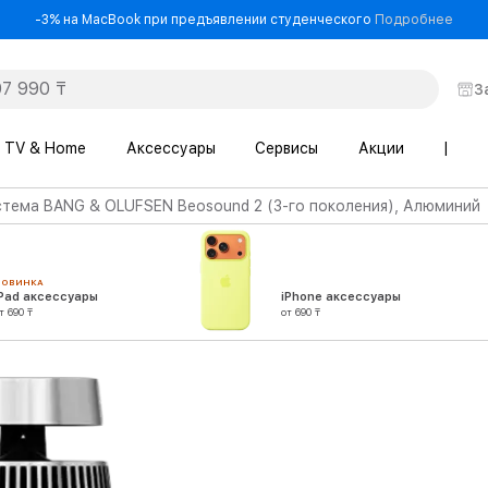
- -3
-3% на MacBook при предъявлении студенческого
Подробнее
З
TV & Home
Аксессуары
Сервисы
Акции
|
тема BANG & OLUFSEN Beosound 2 (3-го поколения), Алюминий
НОВИНКА
iPad аксессуары
iPhone аксессуары
т 690 ₸
от 690 ₸