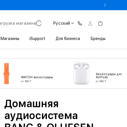
% на MacBook при предъявлении студенческого
агрузка магазина
Русский
Магазины
iSupport
Для бизнеса
Бренды
Аксессуары для
WATCH аксессуары
AirPods
от 590 ₸
от 990 ₸
Домашняя
аудиосистема