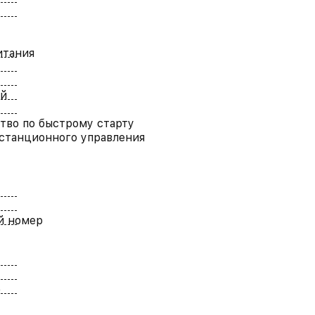
итания
й
тво по быстрому старту
станционного управления
й номер
)