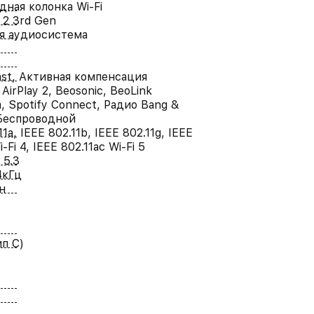
дная колонка Wi-Fi
 2 3rd Gen
я аудиосистема
st, Активная компенсация
AirPlay 2, Beosonic, BeoLink
, Spotify Connect, Радио Bang &
 Беспроводной
11a, IEEE 802.11b, IEEE 802.11g, IEEE
-Fi 4, IEEE 802.11ac Wi-Fi 5
 5.3
4кГц
н
ип C)