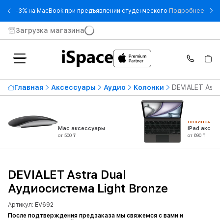
- -3
-3% на MacBook при предъявлении студенческого
Подробнее
Загрузка магазина
Главная
Аксессуары
Аудио
Колонки
DEVIALET Astr
НОВИНКА
Mac аксессуары
iPad аксес
от 500 ₸
от 690 ₸
DEVIALET Astra Dual
Аудиосистема Light Bronze
Артикул: EV692
После подтверждения предзаказа мы свяжемся с вами и