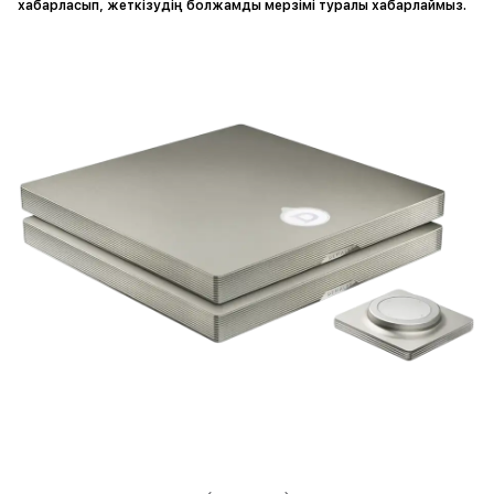
хабарласып, жеткізудің болжамды мерзімі туралы хабарлаймыз.