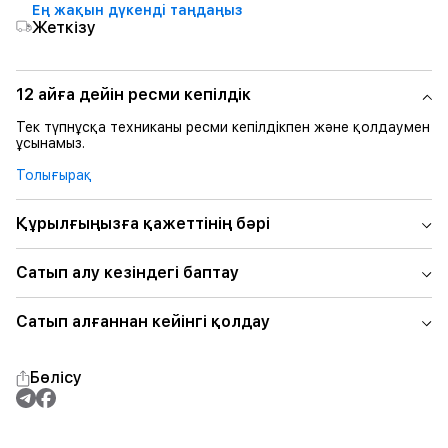
Ең жақын дүкенді таңдаңыз
Жеткізу
12 айға дейін ресми кепілдік
Тек түпнұсқа техниканы ресми кепілдікпен және қолдаумен
ұсынамыз.
Толығырақ
Құрылғыңызға қажеттінің бәрі
Сатып алу кезіндегі баптау
Сатып алғаннан кейінгі қолдау
Бөлісу