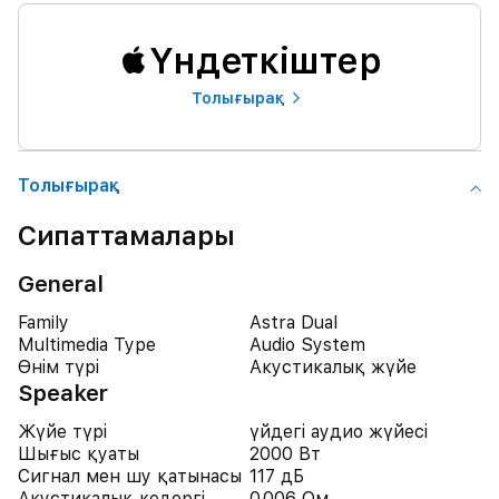
Үндеткіштер
Толығырақ
Толығырақ
Сипаттамалары
General
Family
Astra Dual
Multimedia Type
Audio System
Өнім түрі
Акустикалық жүйе
Speaker
Жүйе түрі
үйдегі аудио жүйесі
Шығыс қуаты
2000 Вт
Сигнал мен шу қатынасы
117 дБ
Акустикалық кедергі
0.006 Ом