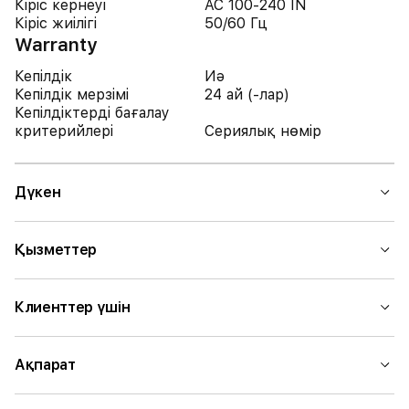
Кіріс кернеуі
AC 100-240 IN
Кіріс жиілігі
50/60 Гц
Warranty
Кепілдік
Иә
Кепілдік мерзімі
24 ай (-лар)
Кепілдіктерді бағалау
критерийлері
Сериялық нөмір
Дүкен
Қызметтер
Клиенттер үшін
Ақпарат