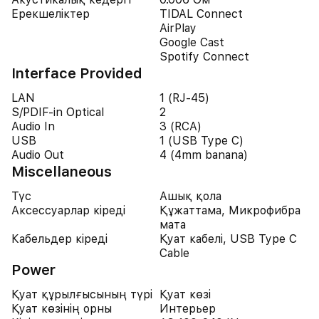
Ерекшеліктер
TIDAL Connect
AirPlay
Google Cast
Spotify Connect
Interface Provided
LAN
1 (RJ-45)
S/PDIF-in Optical
2
Audio In
3 (RCA)
USB
1 (USB Type C)
Audio Out
4 (4mm banana)
Miscellaneous
Түс
Ашық қола
Аксессуарлар кіреді
Құжаттама, Микрофибра
мата
Кабельдер кіреді
Қуат кабелі, USB Type C
Cable
Power
Қуат құрылғысының түрі
Қуат көзі
Қуат көзінің орны
Интерьер