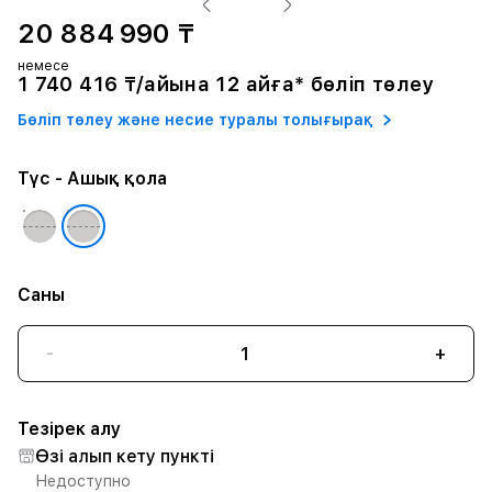
20 884 990 ₸
немесе
1 740 416 ₸/айына 12 айға* бөліп төлеу
Бөліп төлеу және несие туралы толығырақ
Түс
- Ашық қола
Саны
-
+
Тезірек алу
Өзі алып кету пункті
Недоступно