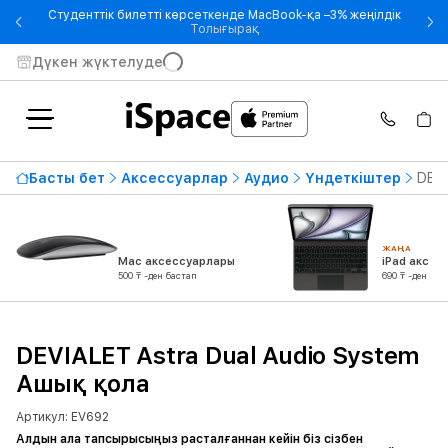
Студенттік билетті көрсеткенде MacBook-қа –3% жеңілдік
- Студенттік билетті көрсетке
Толығырақ
Дүкен жүктелуде
Басты бет
Аксессуарлар
Аудио
Үндеткіштер
DEVI
ЖАҢА
Mac аксессуарлары
iPad аксес
500 ₸ -ден бастап
690 ₸ -ден бас
DEVIALET Astra Dual Audio System
Ашық қола
Артикул: EV692
Алдын ала тапсырысыңыз расталғаннан кейін біз сізбен