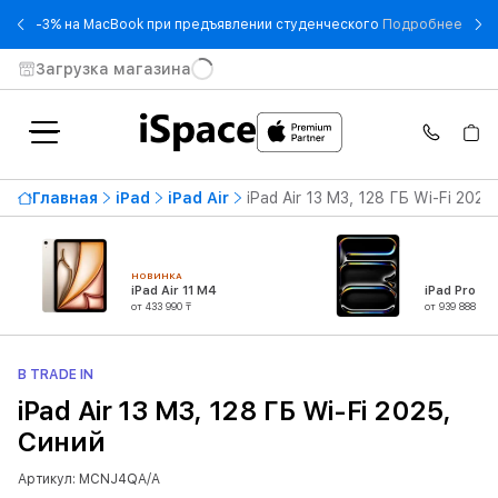
- -3
-3% на MacBook при предъявлении студенческого
Подробнее
Загрузка магазина
Главная
iPad
iPad Air
iPad Air 13 M3, 128 ГБ Wi-Fi 2025
НОВИНКА
iPad Air 11 M4
iPad Pro 13
от 433 990 ₸
от 939 888 ₸
В TRADE IN
iPad Air 13 M3, 128 ГБ Wi-Fi 2025,
Синий
Артикул: MCNJ4QA/A