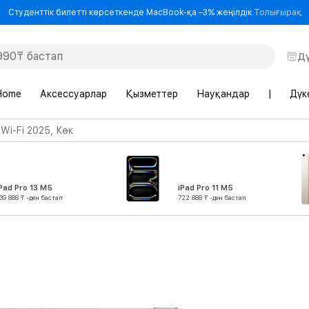
-
Студенттік билетті көрсеткенде MacBook-қа –3% жеңілдік
Толығырақ
Д
Home
Аксессуарлар
Қызметтер
Науқандар
|
Дүк
 Wi-Fi 2025, Көк
Pad Pro 13 M5
iPad Pro 11 M5
39 888 ₸ -ден бастап
722 888 ₸ -ден бастап