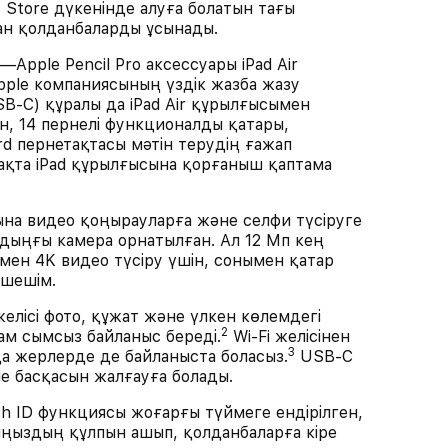
 Store дүкенінде алуға болатын тағы
ан қолданбаларды ұсынады.
ple Pencil Pro аксессуары iPad Air
ple компаниясының үздік жазба жазу
SB-C) құралы да iPad Air құрылғысымен
ан, 14 пернелі функционалды қатары,
d пернетақтасы мәтін терудің ғажап
тақта iPad құрылғысына қорғаныш қаптама
а видео қоңырауларға және селфи түсіруге
лдыңғы камера орнатылған. Ал 12 Мп кең
мен 4K видео түсіру үшін, сонымен қатар
 шешім.
ісі фото, құжат және үлкен көлемдегі
2
м сымсыз байланыс береді.
Wi-Fi желісінен
3
қа жерлерде де байланыста боласыз.
USB-C
 басқасын жалғауға болады.
D функциясы жоғарғы түймеге ендірілген,
ғыңыздың құлпын ашып, қолданбаларға кіре