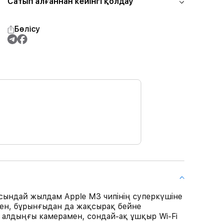
Сатып алғаннан кейінгі қолдау
Бөлісу
сындай жылдам Apple M3 чипінің суперкүшіне
імен, бұрынғыдан да жақсырақ бейне
 алдыңғы камерамен, сондай-ақ ұшқыр Wi-Fi