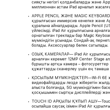
сияқты негізгі қолданбаларды және App
миллионнан астам iPad арналып жасалғ
APPLE PENCIL ЖӘНЕ MAGIC KEYBOARD—Ap
құрылғысын иммерсив кенепке және Ap
құралына айналдырады. Apple Pencil (U
үйлесімді. iPad Air құрылғысына арналғ
орнатылған трекпады бар Magic Keyboar
мүмкіндігін ұсынады. Сондай-ақ перне
болады. Аксессуарлар бөлек сатылады.
ОЗЫҚ КАМЕРАЛАР— iPad Air құрылғысын
арналған керемет 12MP Center Stage а
бұрышты артқы камера – фотосуреттер 
құжаттарды сканерлеу үшін ең тамаша
ҚОСЫЛЫМ МҮМКІНДІКТЕРІ—Wi-Fi 6E жел
видеофайлдарды лезде жіберетін жылда
алыста болғанда, 5G мүмкіндігімен бас
қосқышымен сыртқы дисплейлерді және
TOUCH ID АРҚЫЛЫ ҚҰЛЫП АШУ—Touch I
осылайша саусақ ізімен iPad Air құрыл