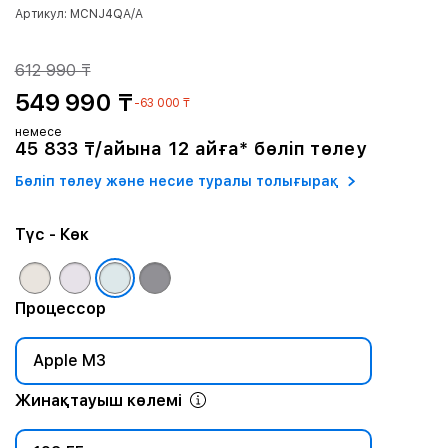
Артикул: MCNJ4QA/A
612 990 ₸
549 990 ₸
-63 000 ₸
немесе
45 833 ₸/айына 12 айға* бөліп төлеу
Бөліп төлеу және несие туралы толығырақ
Түс
- Көк
Процессор
Apple M3
Жинақтауыш көлемі