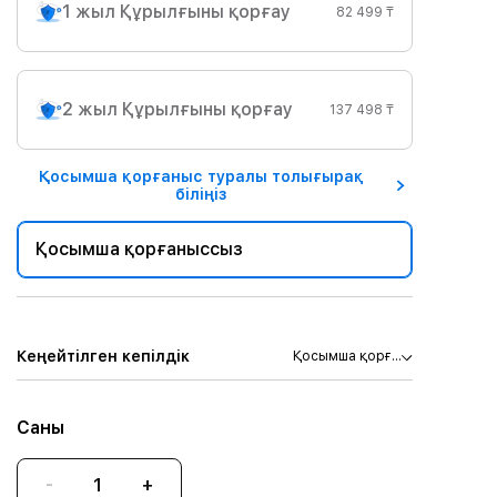
1 жыл Құрылғыны қорғау
82 499 ₸
2 жыл Құрылғыны қорғау
137 498 ₸
Қосымша қорғаныс туралы толығырақ
біліңіз
Қосымша қорғаныссыз
Кеңейтілген кепілдік
Қосымша қорғ...
Саны
-
+