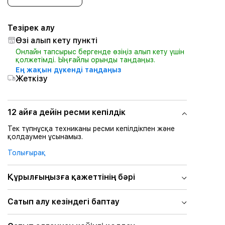
Тезірек алу
Өзі алып кету пункті
Онлайн тапсырыс бергенде өзіңіз алып кету үшін
қолжетімді. Ыңғайлы орынды таңдаңыз.
Ең жақын дүкенді таңдаңыз
Жеткізу
12 айға дейін ресми кепілдік
Тек түпнұсқа техниканы ресми кепілдікпен және
қолдаумен ұсынамыз.
Толығырақ
Құрылғыңызға қажеттінің бәрі
Сатып алу кезіндегі баптау