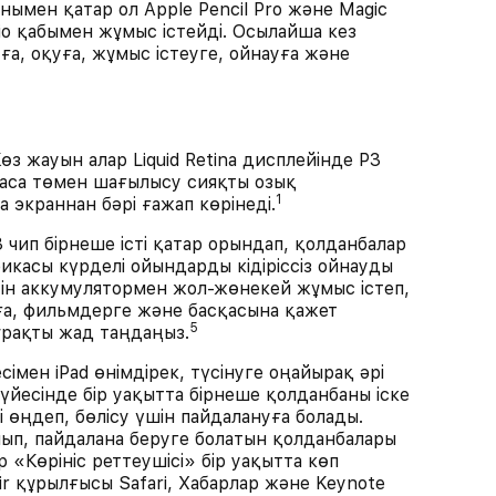
нымен қатар ол Apple Pencil Pro және Magic
io қабымен жұмыс істейді. Осылайша кез
а, оқуға, жұмыс істеуге, ойнауға және
ауын алар Liquid Retina дисплейінде P3
 аса төмен шағылысу сияқты озық
1
 экраннан бәрі ғажап көрінеді.
 бірнеше істі қатар орындап, қолданбалар
икасы күрделі ойындарды кідіріссіз ойнауды
етін аккумулятормен жол-жөнекей жұмыс істеп,
а, фильмдерге және басқасына қажет
5
ұрақты жад таңдаңыз.
ен iPad өнімдірек, түсінуге оңайырақ әрі
жүйесінде бір уақытта бірнеше қолданбаны іске
і өңдеп, бөлісу үшін пайдалануға болады.
қойып, пайдалана беруге болатын қолданбалары
 «Көрініс реттеушісі» бір уақытта көп
Air құрылғысы Safari, Хабарлар және Keynote