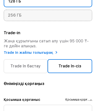
128 ГБ
256 ГБ
Trade-in
Жаңа құрылғыны сатып алу үшін 95 000 ₸-
ге дейін алыңыз.
Trade In жайлы толығырақ
Trade In бастау
Trade In-сіз
Өніміңізді қорғаңыз
Қосымша қорғаныс
Қосымша қорғ...