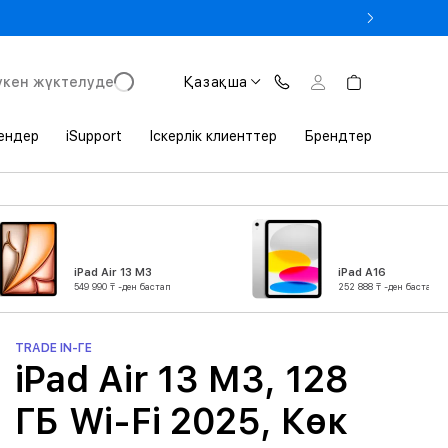
 Студенттік билетті көрсеткенде MacBook-қа –3% жеңілдік
үкен жүктелуде
Қазақша
ендер
iSupport
Іскерлік клиенттер
Брендтер
iPad Air 13 M3
iPad A16
549 990 ₸ -ден бастап
252 888 ₸ -ден бастап
TRADE IN-ГЕ
iPad Air 13 M3, 128
ГБ Wi-Fi 2025, Көк