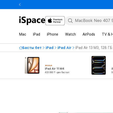
Mac
iPad
iPhone
Watch
AirPods
TV & 
Басты бет
iPad
iPad Air
iPad Air 13 M3, 128 ГБ
ЖАҢА
iPad Air 11 M4
i
433 990 ₸ -ден бастап
9