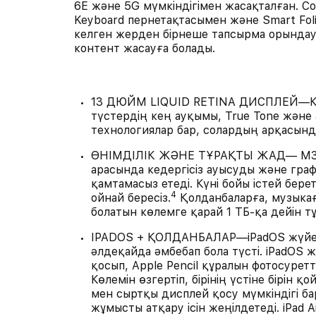
6E және 5G мүмкіндігімен жасақталған. Со
Keyboard пернетақтасымен және Smart Fol
келген жерден бірнеше тапсырма орындауғ
контент жасауға болады.
13 ДЮЙМ LIQUID RETINA ДИСПЛЕЙ—Көз ж
түстердің кең ауқымы, True Tone және
технологиялар бар, солардың арқасында
ӨНІМДІЛІК ЖӘНЕ ТҰРАҚТЫ ЖАД— M3 чип
арасында кедергісіз ауысуды және граф
қамтамасыз етеді. Күні бойы істей бер
4
ойнай бересіз.
Қолданбаларға, музыкағ
болатын көлемге қарай 1 ТБ-қа дейін т
IPADOS + ҚОЛДАНБАЛАР—iPadOS жүйесім
әлдеқайда әмбебап бола түсті. iPadOS 
қосып, Apple Pencil құралын фотосуретт
Көлемін өзгертіп, бірінің үстіне бірін 
мен сыртқы дисплей қосу мүмкіндігі бар
жұмысты атқару ісін жеңілдетеді. iPad 