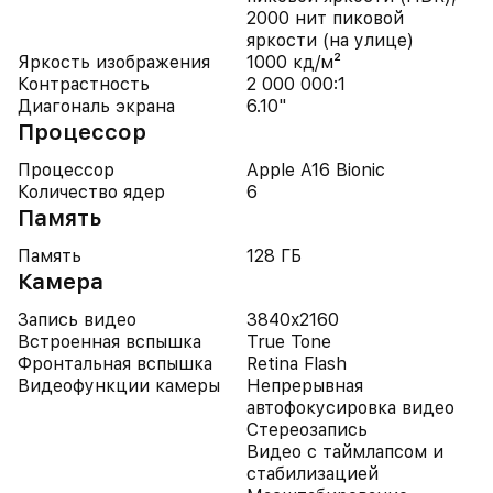
2000 нит пиковой
яркости (на улице)
Яркость изображения
1000 кд/м²
Контрастность
2 000 000:1
Диагональ экрана
6.10"
Процессор
Процессор
Apple A16 Bionic
Количество ядер
6
Память
Память
128 ГБ
Камера
Запись видео
3840x2160
Встроенная вспышка
True Tone
Фронтальная вспышка
Retina Flash
Видеофункции камеры
Непрерывная
автофокусировка видео
Стереозапись
Видео с таймлапсом и
стабилизацией