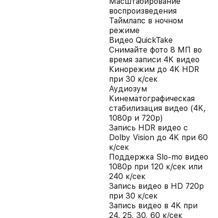
Масштабирование
воспроизведения
Таймлапс в ночном
режиме
Видео QuickTake
Снимайте фото 8 МП во
время записи 4K видео
Кинорежим до 4K HDR
при 30 к/сек
Аудиозум
Кинематографическая
стабилизация видео (4K,
1080p и 720p)
Запись HDR видео с
Dolby Vision до 4K при 60
к/сек
Поддержка Slo-mo видео
1080p при 120 к/сек или
240 к/сек
Запись видео в HD 720p
при 30 к/сек
Запись видео в 4K при
24, 25, 30, 60 к/сек