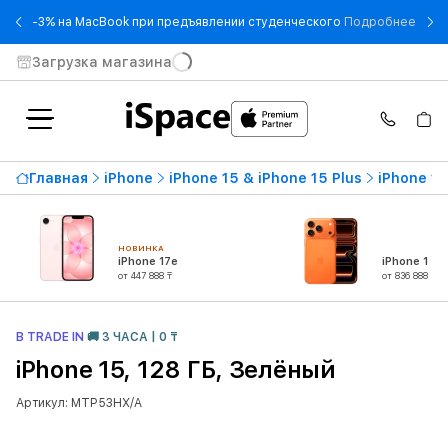
- -3
-3% на MacBook при предъявлении студенческого
Подробнее
Загрузка магазина
Главная
iPhone
iPhone 15 & iPhone 15 Plus
iPhone 15
НОВИНКА
iPhone 17e
iPhone 17 P
от 447 888 ₸
от 836 888 ₸
В TRADE IN
🚚 3 ЧАСА | 0 ₸
iPhone 15, 128 ГБ, Зелёный
Артикул: MTP53HX/A