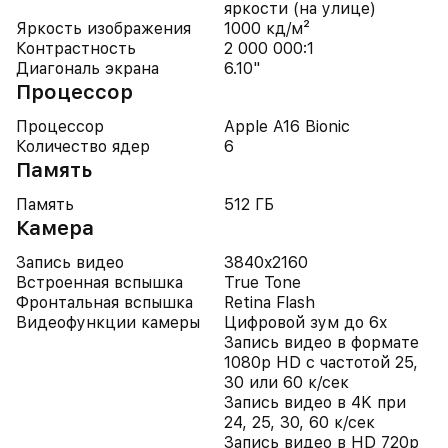
яркости (на улице)
Яркость изображения
1000 кд/м²
Контрастность
2 000 000:1
Диагональ экрана
6.10"
Процессор
Процессор
Apple A16 Bionic
Количество ядер
6
Память
Память
512 ГБ
Камера
Запись видео
3840x2160
Встроенная вспышка
True Tone
Фронтальная вспышка
Retina Flash
Видеофункции камеры
Цифровой зум до 6x
Запись видео в формате
1080p HD с частотой 25,
30 или 60 к/сек
Запись видео в 4K при
24, 25, 30, 60 к/сек
Запись видео в HD 720p