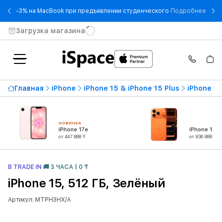
- -3
-3% на MacBook при предъявлении студенческого
Подробнее
Загрузка магазина
Главная
iPhone
iPhone 15 & iPhone 15 Plus
iPhone 15
НОВИНКА
iPhone 17e
iPhone 17 P
от 447 888 ₸
от 836 888 ₸
В TRADE IN
🚚 3 ЧАСА | 0 ₸
iPhone 15, 512 ГБ, Зелёный
Артикул: MTPH3HX/A