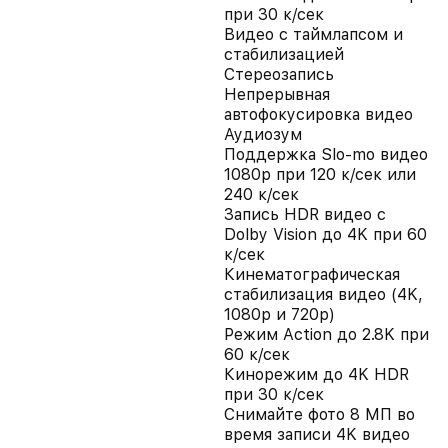
при 30 к/сек
Видео с таймлапсом и
стабилизацией
Стереозапись
Непрерывная
автофокусировка видео
Аудиозум
Поддержка Slo-mo видео
1080p при 120 к/сек или
240 к/сек
Запись HDR видео с
Dolby Vision до 4K при 60
к/сек
Кинематографическая
стабилизация видео (4K,
1080p и 720p)
Режим Action до 2.8K при
60 к/сек
Кинорежим до 4K HDR
при 30 к/сек
Снимайте фото 8 МП во
время записи 4K видео