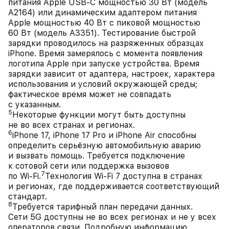
питания Apple USB-C мощностью 30 Вт (модель
A2164) или динамическим адаптером питания
Apple мощностью 40 Вт с пиковой мощностью
60 Вт (модель A3351). Тестирование быстрой
зарядки проводилось на разряженных образцах
iPhone. Время замерялось с момента появления
логотипа Apple при запуске устройства. Время
зарядки зависит от адаптера, настроек, характера
использования и условий окружающей среды;
фактическое время может не совпадать
с указанным.
5
Некоторые функции могут быть доступны
не во всех странах и регионах.
6
iPhone 17, iPhone 17 Pro и iPhone Air способны
определить серьёзную автомобильную аварию
и вызвать помощь. Требуется подключение
к сотовой сети или поддержка вызовов
7
по Wi‑Fi.
Технология Wi‑Fi 7 доступна в странах
и регионах, где поддерживается соответствующий
стандарт.
8
Требуется тарифный план передачи данных.
Сети 5G доступны не во всех регионах и не у всех
операторов связи. Подробную информацию