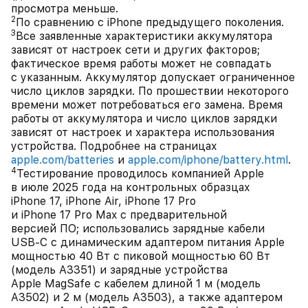
просмотра меньше.
2
По сравнению с iPhone предыдущего поколения.
3
Все заявленные характеристики аккумулятора
зависят от настроек сети и других факторов;
фактическое время работы может не совпадать
с указанным. Аккумулятор допускает ограниченное
число циклов зарядки. По прошествии некоторого
времени может потребоваться его замена. Время
работы от аккумулятора и число циклов зарядки
зависят от настроек и характера использования
устройства. Подробнее на страницах
apple.com/batteries
и
apple.com/iphone/battery.html
.
4
Тестирование проводилось компанией Apple
в июле 2025 года на контрольных образцах
iPhone 17, iPhone Air, iPhone 17 Pro
и iPhone 17 Pro Max с предварительной
версией ПО; использовались зарядные кабели
USB‑C с динамическим адаптером питания Apple
мощностью 40 Вт с пиковой мощностью 60 Вт
(модель A3351) и зарядные устройства
Apple MagSafe с кабелем длиной 1 м (модель
A3502) и 2 м (модель A3503), а также адаптером