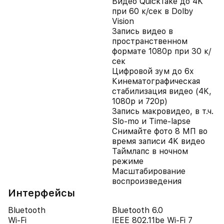
Видео QuickTake до 4K
при 60 к/сек в Dolby
Vision
Запись видео в
пространственном
формате 1080p при 30 к/
сек
Цифровой зум до 6x
Кинематографическая
стабилизация видео (4K,
1080p и 720p)
Запись макровидео, в т.ч.
Slo-mo и Time-lapse
Снимайте фото 8 МП во
время записи 4K видео
Таймлапс в ночном
режиме
Масштабирование
воспроизведения
Интерфейсы
Bluetooth
Bluetooth 6.0
Wi-Fi
IEEE 802.11be Wi-Fi 7