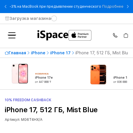
- -3
-3% на MacBook при предъявлении студенческого
Подробнее
Загрузка магазина
Главная
iPhone
iPhone 17
iPhone 17, 512 ГБ, Mist Blue
НОВИНКА
iPhone 17e
iPhone 17 P
от 447 888 ₸
от 836 888 ₸
10% FREEDOM CASHBACK
iPhone 17, 512 ГБ, Mist Blue
Артикул: MG6T4HX/A