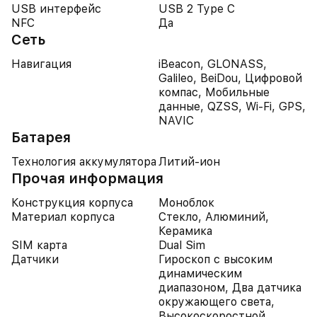
USB интерфейс
USB 2 Type C
NFC
Да
Сеть
Навигация
iBeacon, GLONASS,
Galileo, BeiDou, Цифровой
компас, Мобильные
данные, QZSS, Wi-Fi, GPS,
NAVIC
Батарея
Технология аккумулятора
Литий-ион
Прочая информация
Конструкция корпуса
Моноблок
Материал корпуса
Стекло, Алюминий,
Керамика
SIM карта
Dual Sim
Датчики
Гироскоп с высоким
динамическим
диапазоном, Два датчика
окружающего света,
Высокоскоростной