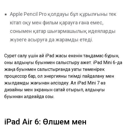
Apple Pencil Pro қолдауы бұл құрылғыны тек
кітап оқу мен фильм қарауға ғана емес,
сонымен қатар шығармашылық идеяларды
жүзеге асыруға да жарамды етеді.
Сурет салу үшін қай iPad жақсы екенін таңдамас бұрын,
оны алдыңғы буынмен салыстыру қажет. iPad Mini 6-да
жаңа буынмен салыстырғанда қуаты төменірек
процессор бар, ол энергияны тиімді пайдалану мен
жылдамдық жағынан әлсіздеу. Ал iPad Mini 7 өз
дизайны мен экранын сақтай отырып, алдыңғы
буыннан әлдеқайда озық.
iPad Air 6: Өлшем мен