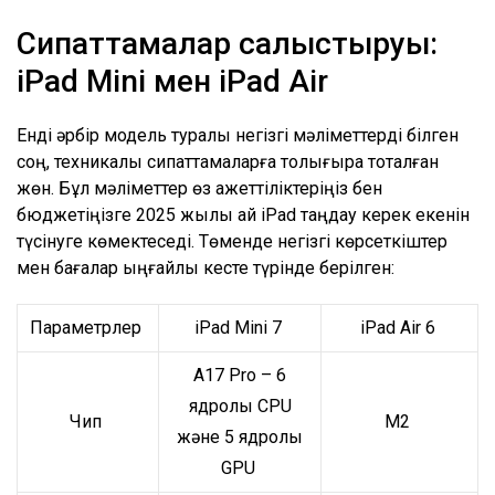
Сипаттамалар салыстыруы:
iPad Mini мен iPad Air
Енді әрбір модель туралы негізгі мәліметтерді білген
соң, техникалық сипаттамаларға толығырақ тоқталған
жөн. Бұл мәліметтер өз қажеттіліктеріңіз бен
бюджетіңізге 2025 жылы қай iPad таңдау керек екенін
түсінуге көмектеседі. Төменде негізгі көрсеткіштер
мен бағалар ыңғайлы кесте түрінде берілген:
Параметрлер
iPad Mini 7
iPad Air 6
A17 Pro – 6
ядролы CPU
Чип
M2
және 5 ядролы
GPU