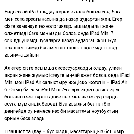
Енді сіз қай iPad таңдау керек екенін білген соң, баға
мен сапа арақатынасына да назар аударған жөн. Егер
сізге заманауи технологиялар, ықшамдылық және
қолжетімді баға маңызды болса, онда iPad Mini 7
секілді үнемді нұсқаларға назар аударған жөн. Бұл
планшет тиімді бағамен жеткілікті көлемдегі жад
ұсынуға дайын.
Ал егер сізге қосымша аксессуарларды қолдау, үлкен
экран және жұмыс істеуге ыңғай қажет болса, онда iPad
Mini мен iPad Air салыстыру жеңіске жететін – iPad Air
6. Оның бағасы iPad Mini 7-ге қарағанда сәл жоғары
болғанымен, түрлі гаджеттер мен аксессуарларды
қосуға мүмкіндік береді. Бұл құрылғы белгілі бір
деңгейде оқу немесе кәсіби мақсаттағы ноутбуктың
орнын баса алады.
Планшет таңдау – бұл сіздің мақсаттарыңыз бен өмір