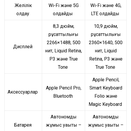
Желілік
Wi-Fi және 5G
Wi-Fi және 4G,
қолдау
қолдайды
LTE қолдайды
8,3 дюйм,
10,9 дюйм,
рұқсаттылығы
рұқсаттылығы
2266×1488, 500
2360×1640, 500
Дисплей
нит, Liquid Retina,
нит, Liquid
P3 және True
Retina, P3 және
Tone
True Tone
Apple Pencil,
Apple Pencil Pro,
Smart Keyboard
Аксессуарлар
Bluetooth
Folio және
Magic Keyboard
Автономды
Автономды
Батарея
жұмыс уақыты –
жұмыс уақыты –