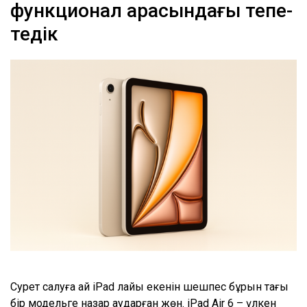
функционал арасындағы тепе-
теңдік
Сурет салуға қай iPad лайық екенін шешпес бұрын тағы
бір модельге назар аударған жөн. iPad Air 6 – үлкен