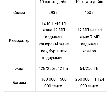
10 сағатқа дейін
10 сағатқа дейін
Салмақ
293 г
460 г
12 МП негізгі
және 12 МП
12 МП негізгі
алдыңғы
және 7 МП
Камералар
камера (AI және
алдыңғы
кең бұрышты
камера
қолдауымен)
Жад
128/256/512 ГБ
64/256 ГБ
360 000 – 580
250 000 – 1 124
Бағасы
000 теңге
000 теңге