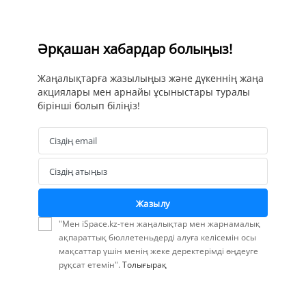
Әрқашан хабардар болыңыз!
Жаңалықтарға жазылыңыз және дүкеннің жаңа
акциялары мен арнайы ұсыныстары туралы
бірінші болып біліңіз!
Сіздің email
Email
Сіздің атыңыз
Name
Жазылу
"Мен iSpace.kz-тен жаңалықтар мен жарнамалық
ақпараттық бюллетеньдерді алуға келісемін осы
мақсаттар үшін менің жеке деректерімді өңдеуге
рұқсат етемін".
Толығырақ