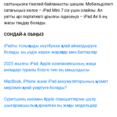
салтыңызға тікелей байланысты шешім. Мобильділікті
сақтағыңыз келсе – iPad Mini 7 сіз үшін қолайлы. Ал
қуатты әрі портативті құрылғы іздесеңіз – iPad Air 6 ең
жақсы таңдау болады.
СОНДАЙ-АҚ ОҚЫҢЫЗ
iPadты толыққанды ноутбукке қалай айналдыруға
болады: ең үздік керек-жарақтар мен баптаулар
2025 жылғы iPad: Apple компаниясының жаңа
өнімдері туралы білуге тиіс ең маңыздысы
MacBook, iPhone және iPad аккумуляторының қызмет
мерзімін қалай ұзартуға болады?
Суретшінің көзімен Apple планшеттеріне шолу:
шығармашылыққа арналған ең жақсы модельдер