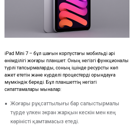
iPad Mini 7 – бұл шағын корпустағы мобильді әрі
өнімділігі жоғары планшет. Оның негізгі функционалы
түрлі тапсырмаларды, соның ішінде ресурсты көп
қажет ететін және күрделі процестерді орындауға
мүмкіндік береді. Бұл планшеттің негізгі
сипаттамалары мыналар:
Жоғары рұқсаттылығы бар салыстырмалы
түрде үлкен экран жарқын кескін мен кең
көріністі қамтамасыз етеді.