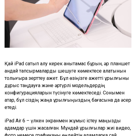
Қай iPad сатып алу керек анықтамас бұрын, әр планшет
қандай тапсырмаларды шешуге көмектесе алатынын
толығырақ зерттеу қажет. Бұл өзіңізге қажетті құрылғыны
дұрыс таңдауға және әртүрлі модельдердің
конфигурацияларын түсінуге көмектеседі. Сонымен
қатар, бұл сіздің жаңа құрылғыңыздың бағасына да әсер
етеді.
iPad Air 6 – үлкен экранмен жұмыс істеу маңызды
адамдар үшін жасалған. Мұндай құрылғылар жиі видео,
фото немесе графиканы өңдейтін адамдарға сай