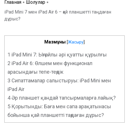
Главная
Шолулар
iPad Mini 7 мен iPad Air 6 – қай планшетті таңдаған
дұрыс?
Мазмұны
[
Жасыру
]
1
iPad Mini 7: Ыңғайлы әрі қуатты құрылғы
2
iPad Air 6: Өлшем мен функционал
арасындағы тепе-теңдік
3
Сипаттамалар салыстыруы: iPad Mini мен
iPad Air
4
Әр планшет қандай тапсырмаларға лайық?
5
Қорытынды: Баға мен сапа арақатынасы
бойынша қай планшетті таңдаған дұрыс?