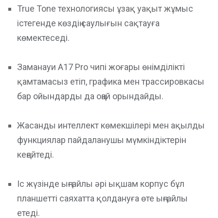
True Tone технологиясы ұзақ уақыт жұмыс
істегенде көздің саулығын сақтауға
көмектеседі.
Заманауи A17 Pro чипі жоғары өнімділікті
қамтамасыз етіп, графика мен трассировкасы
бар ойындарды да оңай орындайды.
Жасанды интеллект көмекшілері мен ақылды
функциялар пайдаланушы мүмкіндіктерін
кеңейтеді.
Іс жүзінде ыңғайлы әрі ықшам корпус бұл
планшетті саяхатта қолдануға өте ыңғайлы
етеді.