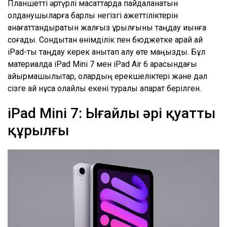
Планшетті әртүрлі мақсаттарда пайдаланатын
қолданушыларға барлық негізгі қажеттіліктерін
қанағаттандыратын жалғыз құрылғыны таңдау қиынға
соғады. Сондықтан өнімділік пен бюджетке қарай қай
iPad-ты таңдау керек анықтап алу өте маңызды. Бұл
материалда iPad Mini 7 мен iPad Air 6 арасындағы
айырмашылықтар, олардың ерекшеліктері және дәл
сізге қай нұсқа қолайлы екені туралы ақпарат берілген.
iPad Mini 7: Ыңғайлы әрі қуатты
құрылғы