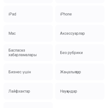
iPad
iPhone
Mac
Аксессуарлар
Баспасөз
Без рубрики
хабарламалары
Бизнес үшін
Жаңалықтар
Лайфхактар
Науқандар