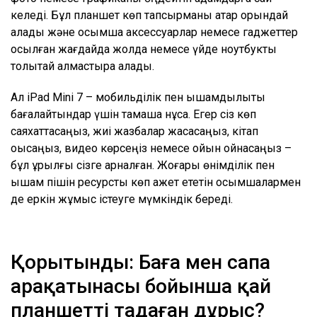
келеді. Бұл планшет көп тапсырманы қатар орындай
алады және қосымша аксессуарлар немесе гаджеттер
қосылған жағдайда жолда немесе үйде ноутбукты
толықтай алмастыра алады.
Ал iPad Mini 7 – мобильділік пен ықшамдылықты
бағалайтындар үшін тамаша нұсқа. Егер сіз көп
саяхаттасаңыз, жиі жазбалар жасасаңыз, кітап
оқысаңыз, видео көрсеңіз немесе ойын ойнасаңыз –
бұл құрылғы сізге арналған. Жоғары өнімділік пен
ықшам пішін ресурсты көп қажет ететін қосымшалармен
де еркін жұмыс істеуге мүмкіндік береді.
Қорытынды: Баға мен сапа
арақатынасы бойынша қай
планшетті таңдаған дұрыс?