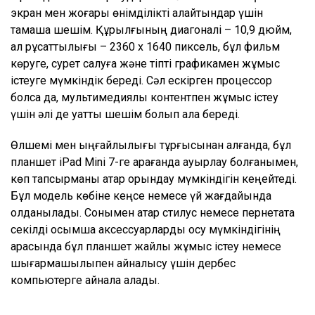
экран мен жоғары өнімділікті қалайтындар үшін
тамаша шешім. Құрылғының диагоналі – 10,9 дюйм,
ал рұқсаттылығы – 2360 х 1640 пиксель, бұл фильм
көруге, сурет салуға және тіпті графикамен жұмыс
істеуге мүмкіндік береді. Сәл ескірген процессор
болса да, мультимедиялық контентпен жұмыс істеу
үшін әлі де қуатты шешім болып қала береді.
Өлшемі мен ыңғайлылығы тұрғысынан алғанда, бұл
планшет iPad Mini 7-ге қарағанда ауырлау болғанымен,
көп тапсырманы қатар орындау мүмкіндігін кеңейтеді.
Бұл модель көбіне кеңсе немесе үй жағдайында
қолданылады. Сонымен қатар стилус немесе пернетақта
секілді қосымша аксессуарларды қосу мүмкіндігінің
арқасында бұл планшет жайлы жұмыс істеу немесе
шығармашылықпен айналысу үшін дербес
компьютерге айнала алады.