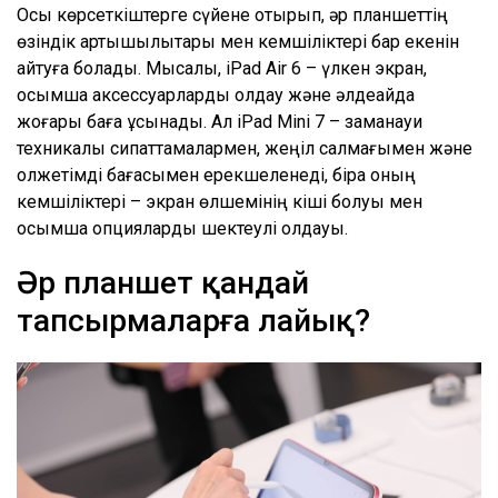
Осы көрсеткіштерге сүйене отырып, әр планшеттің
өзіндік артықшылықтары мен кемшіліктері бар екенін
айтуға болады. Мысалы, iPad Air 6 – үлкен экран,
қосымша аксессуарларды қолдау және әлдеқайда
жоғары баға ұсынады. Ал iPad Mini 7 – заманауи
техникалық сипаттамалармен, жеңіл салмағымен және
қолжетімді бағасымен ерекшеленеді, бірақ оның
кемшіліктері – экран өлшемінің кіші болуы мен
қосымша опцияларды шектеулі қолдауы.
Әр планшет қандай
тапсырмаларға лайық?