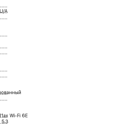
U/A
рованный
11ax Wi-Fi 6E
 5.3