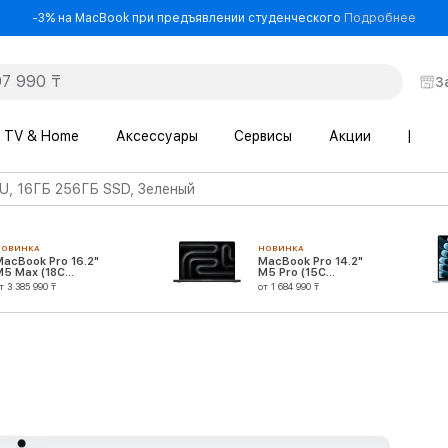
- -3
-3% на MacBook при предъявлении студенческого
Подробнее
З
TV & Home
Аксессуары
Сервисы
Акции
|
U, 16ГБ 256ГБ SSD, Зеленый
НОВИНКА
НОВИНКА
MacBook Pro 16.2"
MacBook Pro 14.2"
M5 Max (18C
M5 Pro (15C
CPU/40C GPU)
CPU/16C GPU)
т 3 385 990 ₸
от 1 684 990 ₸