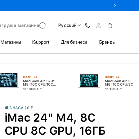
% на MacBook при предъявлении студенческого
агрузка магазина
Русский
Магазины
iSupport
Для бизнеса
Бренды
НОВИНКА
НОВИНКА
MacBook Air 15.3"
MacBook Air 13.6"
M5 (10C CPU/10C
M5 (10C CPU/8C
GPU)
GPU)
от 1 013 990 ₸
от 880 990 ₸
🚚 3 ЧАСА | 0 ₸
iMac 24" M4, 8C
CPU 8C GPU, 16ГБ