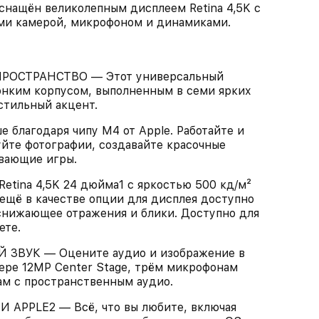
оснащён великолепным дисплеем Retina 4,5K с
ми камерой, микрофоном и динамиками.
ОСТРАНСТВО — Этот универсальный
онким корпусом, выполненным в семи ярких
стильный акцент.
благодаря чипу M4 от Apple. Работайте и
йте фотографии, создавайте красочные
ывающие игры.
na 4,5K 24 дюйма1 c яркостью 500 кд/м²
ещё в качестве опции для дисплея доступно
 снижающее отражения и блики. Доступно для
ете.
ВУК — Оцените аудио и изображение в
ере 12MP Center Stage, трём микрофонам
ам с пространственным аудио.
PPLE2 — Всё, что вы любите, включая