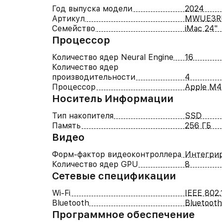
Год выпуска модели
2024
Артикул
MWUE3R
Семейство
iMac 24"
Процессор
Количество ядер Neural Engine
16
Количество ядер
производительности
4
Процессор
Apple M4
Носитель Информации
Тип накопителя
SSD
Память
256 ГБ
Видео
Форм-фактор видеоконтроллера
Интегри
Количество ядер GPU
8
Cетевые спецификации
Wi-Fi
IEEE 802.
Bluetooth
Bluetooth
Программное обеспечение