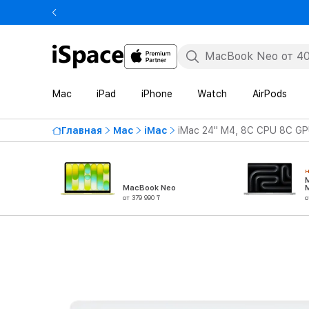
Mac
iPad
iPhone
Watch
AirPods
Главная
Mac
iMac
iMac 24" M4, 8C CPU 8C GP
MacBook Neo
от 379 990 ₸
о