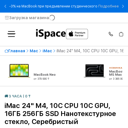
- -3
-3% на MacBook при предъявлении студенческого
Подробнее
Загрузка магазина
Главная
Mac
iMac
iMac 24" M4, 10C CPU 10C GPU, 16
НОВИНКА
MacBook Pr
MacBook Neo
M5 Max (18
CPU/40C G
от 379 990 ₸
от 3 385 990 ₸
🚚 3 ЧАСА | 0 ₸
iMac 24" M4, 10C CPU 10C GPU,
16ГБ 256ГБ SSD Нанотекстурное
стекло, Серебристый