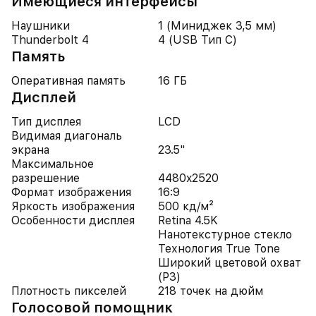
Имеющиеся интерфейсы
Наушники
1 (Миниджек 3,5 мм)
Thunderbolt 4
4 (USB Тип C)
Память
Оперативная память
16 ГБ
Дисплей
Тип дисплея
LCD
Видимая диагональ
экрана
23.5"
Максимальное
разрешение
4480x2520
Формат изображения
16:9
Яркость изображения
500 кд/м²
Особенности дисплея
Retina 4.5K
Нанотекстурное стекло
Технология True Tone
Широкий цветовой охват
(P3)
Плотность пикселей
218 точек на дюйм
Голосовой помощник