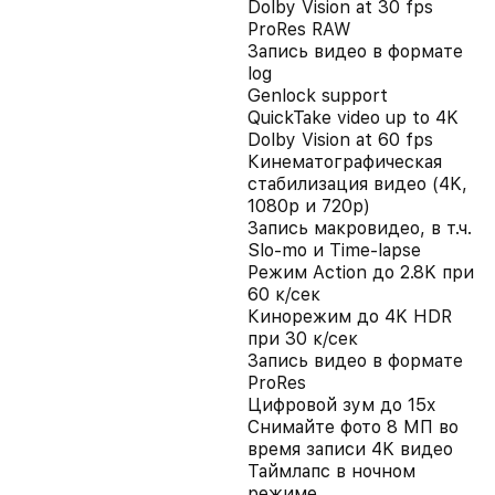
Dolby Vision at 30 fps
ProRes RAW
Запись видео в формате
log
Genlock support
QuickTake video up to 4K
Dolby Vision at 60 fps
Кинематографическая
стабилизация видео (4K,
1080p и 720p)
Запись макровидео, в т.ч.
Slo-mo и Time-lapse
Режим Action до 2.8K при
60 к/сек
Кинорежим до 4K HDR
при 30 к/сек
Запись видео в формате
ProRes
Цифровой зум до 15x
Снимайте фото 8 МП во
время записи 4K видео
Таймлапс в ночном
режиме