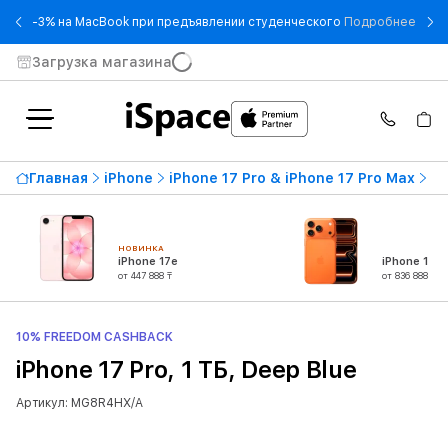
- -3
-3% на MacBook при предъявлении студенческого
Подробнее
Загрузка магазина
Главная
iPhone
iPhone 17 Pro & iPhone 17 Pro Max
iP
НОВИНКА
iPhone 17e
iPhone 17 P
от 447 888 ₸
от 836 888 ₸
10% FREEDOM CASHBACK
iPhone 17 Pro, 1 ТБ, Deep Blue
Артикул: MG8R4HX/A