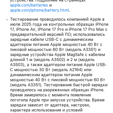
устройства. Подробнее на страницах
apple.com/batteries
и
apple.com/iphone/battery.html
.
Тестирование проводилось компанией Apple в
июле 2025 года на контрольных образцах iPhone
17, iPhone Air, iPhone 17 Pro и iPhone 17 Pro Max с
предварительной версией ПО; использовались
зарядные кабели USB-C с динамическим
адаптером питания Apple мощностью 40 Вт с
пиковой мощностью 60 Вт (модель A3351) и
зарядные устройства Apple MagSafe с кабелем
длиной 1 м (модель A3502) и 2 м (модель
A3503), а также адаптером питания Apple USB-
C мощностью 30 Вт (модель A2164) или
динамическим адаптером питания Apple
мощностью 40 Вт с пиковой мощностью 60 Вт
(модель A3351). Тестирование быстрой зарядки
проводилось на разряженных образцах iPhone.
Время замерялось с момента появления
логотипа Apple при запуске устройства. Время
зарядки зависит от адаптера, настроек,
характера использования и условий