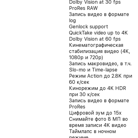
Dolby Vision at 30 fps
ProRes RAW
Запись видео в формате
log
Genlock support
QuickTake video up to 4K
Dolby Vision at 60 fps
Кинематографическая
стабилизация видео (4K,
1080p и 720p)
Запись макровидео, в т.ч.
Slo-mo и Time-lapse
Режим Action до 2.8K при
60 к/сек
Кинорежим до 4K HDR
при 30 к/сек
Запись видео в формате
ProRes
Цифровой зум до 15x
Снимайте фото 8 МП во
время записи 4K видео
Таймлапс в ночном
режиме