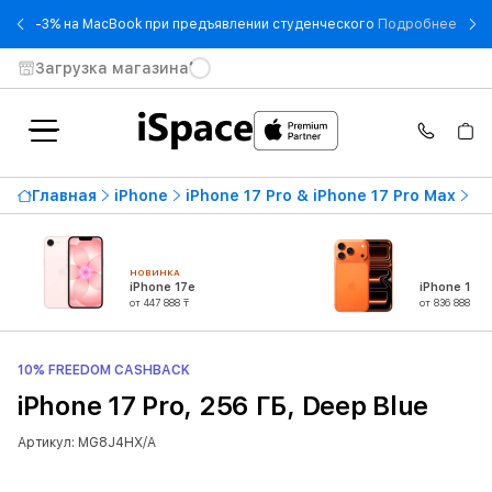
- -3
-3% на MacBook при предъявлении студенческого
Подробнее
Загрузка магазина
Главная
iPhone
iPhone 17 Pro & iPhone 17 Pro Max
iP
НОВИНКА
iPhone 17e
iPhone 17 P
от 447 888 ₸
от 836 888 ₸
10% FREEDOM CASHBACK
iPhone 17 Pro, 256 ГБ, Deep Blue
Артикул: MG8J4HX/A