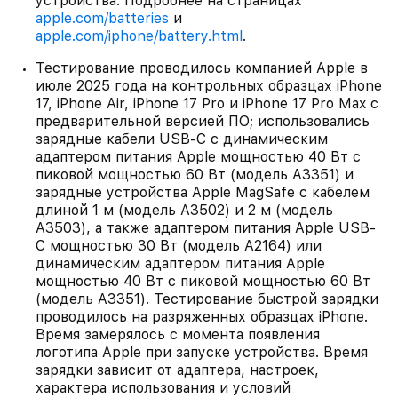
устройства. Подробнее на страницах
apple.com/batteries
и
apple.com/iphone/battery.html
.
Тестирование проводилось компанией Apple в
июле 2025 года на контрольных образцах iPhone
17, iPhone Air, iPhone 17 Pro и iPhone 17 Pro Max с
предварительной версией ПО; использовались
зарядные кабели USB-C с динамическим
адаптером питания Apple мощностью 40 Вт с
пиковой мощностью 60 Вт (модель A3351) и
зарядные устройства Apple MagSafe с кабелем
длиной 1 м (модель A3502) и 2 м (модель
A3503), а также адаптером питания Apple USB-
C мощностью 30 Вт (модель A2164) или
динамическим адаптером питания Apple
мощностью 40 Вт с пиковой мощностью 60 Вт
(модель A3351). Тестирование быстрой зарядки
проводилось на разряженных образцах iPhone.
Время замерялось с момента появления
логотипа Apple при запуске устройства. Время
зарядки зависит от адаптера, настроек,
характера использования и условий