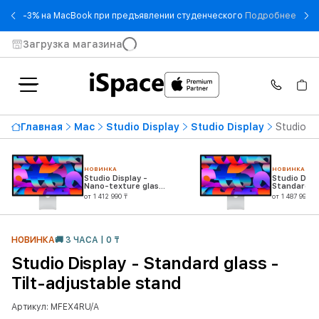
- -3
-3% на MacBook при предъявлении студенческого
Подробнее
Загрузка магазина
Главная
Mac
Studio Display
Studio Display
Studio Di
НОВИНКА
НОВИНКА
Studio Display -
Studio Disp
Nano-texture glass
Standard gl
- Tilt-adjustable
Tilt- and h
от 1 412 990 ₸
от 1 487 990 ₸
stand
adjustable 
НОВИНКА
🚚 3 ЧАСА | 0 ₸
Studio Display - Standard glass -
Tilt-adjustable stand
Артикул: MFEX4RU/A