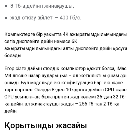
8 Тб-қа дейінгі жинақтаушы;
жад өткізу қабілеті – 400 Гб/с.
Компьютерге бір уақытта 4K ажыратымдылығындағы
сегіз дисплейге дейін немесе 6K
ажыратымдылығындағы алты дисплейге дейін қосуға
болады.
Егер сізге дайын үстелдік компьютер қажет болса, iMac
M4 үлгісіне назар аударыңыз – ол жеткілікті ықшам әрі
өнімді. Бұл модельде екі конфигурация бар: екі және
төрт портпен. Оларда 8-ден 10 ядроға дейінгі CPU және
GPU ұсынылған, біріктірілген жад көлемі 26-дан 32 Гб-
қа дейін, ал жинақтаушы жады – 256 Гб-тан 2 Тб-қа
дейін.
Қорытынды жасайық