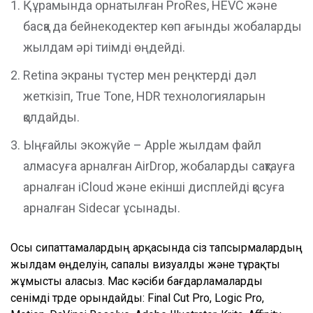
Құрамында орнатылған ProRes, HEVC және
басқа да бейнекодектер көп ағынды жобаларды
жылдам әрі тиімді өңдейді.
Retina экраны түстер мен реңктерді дәл
жеткізіп, True Tone, HDR технологияларын
қолдайды.
Ыңғайлы экожүйе – Apple жылдам файл
алмасуға арналған AirDrop, жобаларды сақтауға
арналған iCloud және екінші дисплейді қосуға
арналған Sidecar ұсынады.
Осы сипаттамалардың арқасында сіз тапсырмалардың
жылдам өңделуін, сапалы визуалды және тұрақты
жұмысты аласыз. Mac кәсіби бағдарламаларды
сенімді түрде орындайды: Final Cut Pro, Logic Pro,