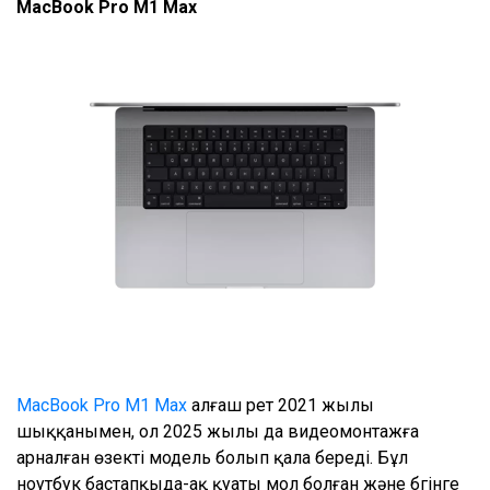
MacBook Pro M1 Max
MacBook Pro M1 Max
алғаш рет 2021 жылы
шыққанымен, ол 2025 жылы да видеомонтажға
арналған өзекті модель болып қала береді. Бұл
ноутбук бастапқыда-ақ қуаты мол болған және бүгінге