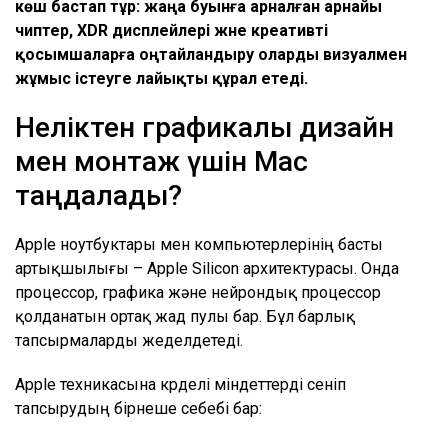
көш бастап тұр: жаңа буынға арналған арнайы
чиптер, XDR дисплейлері және креативті
қосымшаларға оңтайландыру оларды визуалмен
жұмыс істеуге лайықты құрал етеді.
Неліктен графикалық дизайн
мен монтаж үшін Mac
таңдалады?
Apple ноутбуктары мен компьютерлерінің басты
артықшылығы – Apple Silicon архитектурасы. Онда
процессор, графика және нейрондық процессор
қолданатын ортақ жад пулы бар. Бұл барлық
тапсырмаларды жеделдетеді.
Apple техникасына күрделі міндеттерді сеніп
тапсырудың бірнеше себебі бар: