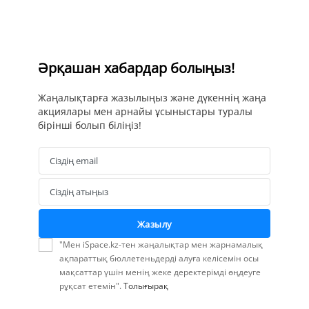
Әрқашан хабардар болыңыз!
Жаңалықтарға жазылыңыз және дүкеннің жаңа
акциялары мен арнайы ұсыныстары туралы
бірінші болып біліңіз!
Сіздің email
Email
Сіздің атыңыз
Name
Жазылу
"Мен iSpace.kz-тен жаңалықтар мен жарнамалық
ақпараттық бюллетеньдерді алуға келісемін осы
мақсаттар үшін менің жеке деректерімді өңдеуге
рұқсат етемін".
Толығырақ