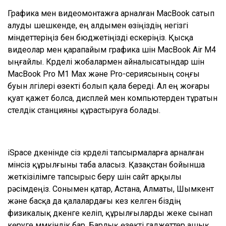
Графика мен видеомонтажға арналған MacBook сатып
алуды шешкенде, ең алдымен өзіңіздің негізгі
міндеттеріңіз бен бюджетіңізді ескеріңіз. Қысқа
видеолар мен қарапайым графика үшін MacBook Air M4
ыңғайлы. Күрделі жобалармен айналысатындар үшін
MacBook Pro M1 Max және Pro-сериясының соңғы
буын үлгілері өзекті болып қала береді. Ал ең жоғары
қуат қажет болса, дисплей мен компьютерден тұратын
үстелдік станцияны құрастыруға болады.
iSpace дүкенінде сіз күрделі тапсырмаларға арналған
мінсіз құрылғыны таба аласыз. Қазақстан бойынша
жеткізілімге тапсырыс беру үшін сайт арқылы
рәсімдеңіз. Сонымен қатар, Астана, Алматы, Шымкент
және басқа да қалалардағы кез келген біздің
физикалық дүкенге келіп, құрылғыларды жеке сынап
көруге мүмкіндік бар. Барлық өзекті гаджеттер ашық