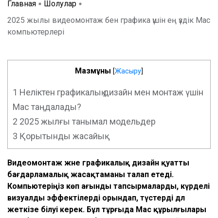
Главная
Шолулар
2025 жылы видеомонтаж бен графика үшін ең үздік Mac
компьютерлері
Мазмұны
[
Жасыру
]
1
Неліктен графикалық дизайн мен монтаж үшін
Mac таңдалады?
2
2025 жылғы танымал модельдер
3
Қорытынды жасайық
Видеомонтаж және графикалық дизайн қуатты
бағдарламалық жасақтаманы талап етеді.
Компьютеріңіз көп ағынды тапсырмаларды, күрделі
визуалды эффектілерді орындап, түстерді дәл
жеткізе білуі керек. Бұл тұрғыда Mac құрылғылары