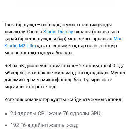
Тағы бір нұсқа – өзіңіздің жұмыс станцияңызды
жинақтау. Ол үшін
Studio Display
экраны (шынысына
қарай бірнеше нұсқасы бар) мен үстелге арналған
Mac
Studio M2 Ultra
қажет, сонымен қатар оларға тінтуір
мен пернетақта қосуға болады.
Retina 5K дисплейінің диагоналі – 27 дюйм, ол 600 кд/
м² жарықтығын және миллиард түсті қолдайды. Мұнда
динамиктер мен микрофондар бар. Тұғыры сізге
ыңғайлы етіп реттеледі.
Үстелдік компьютер қуатты жабдықта жұмыс істейді:
24 ядролы CPU және 76 ядролы GPU;
192 Гб-қа дейінгі жалпы жад;