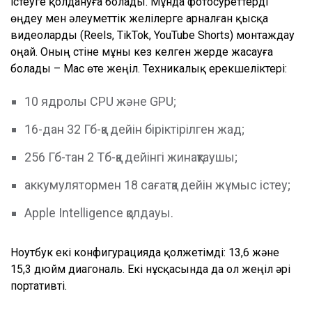
істеуге қолдануға болады. Мұнда фотосуреттерді
өңдеу мен әлеуметтік желілерге арналған қысқа
видеоларды (Reels, TikTok, YouTube Shorts) монтаждау
оңай. Оның үстіне мұны кез келген жерде жасауға
болады – Mac өте жеңіл. Техникалық ерекшеліктері:
10 ядролы CPU және GPU;
16-дан 32 Гб-қа дейін біріктірілген жад;
256 Гб-тан 2 Тб-қа дейінгі жинақтаушы;
аккумулятормен 18 сағатқа дейін жұмыс істеу;
Apple Intelligence қолдауы.
Ноутбук екі конфигурацияда қолжетімді: 13,6 және
15,3 дюйм диагональ. Екі нұсқасында да ол жеңіл әрі
портативті.