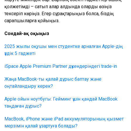
қолжетімді – сатып алар алдында оларды өзіңіз
тексеріп көріңіз. Егер сұрақтарыңыз болса, біздің
сарапшыларға қойыңыз.
Сондай-ақ оқыңыз
2025 жылы оқушы мен студентке арналған Apple-дің
үздік 5 гаджеті
iSpace Apple Premium Partner дүкендеріндегі trade-in
Жаңа MacBook-ты қалай дұрыс баптау және
оңтайландыру керек?
Apple ойын ноутбугы: Гейминг үшін қандай MacBook
таңдаған дұрыс?
MacBook, iPhone және iPad аккумуляторының қызмет
мерзімін қалай ұзартуға болады?