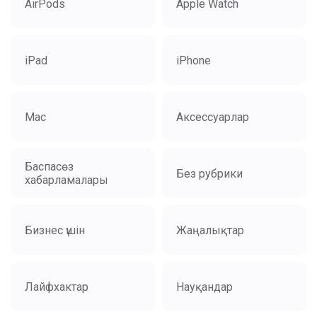
AirPods
Apple Watch
iPad
iPhone
Mac
Аксессуарлар
Баспасөз
Без рубрики
хабарламалары
Бизнес үшін
Жаңалықтар
Лайфхактар
Науқандар