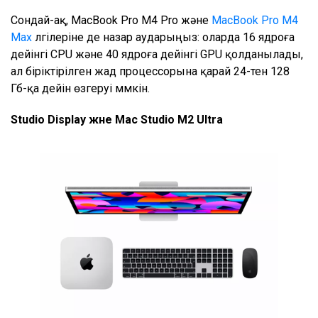
Сондай-ақ, MacBook Pro M4 Pro және
MacBook Pro M4
Max
үлгілеріне де назар аударыңыз: оларда 16 ядроға
дейінгі CPU және 40 ядроға дейінгі GPU қолданылады,
ал біріктірілген жад процессорына қарай 24-тен 128
Гб-қа дейін өзгеруі мүмкін.
Studio Display және Mac Studio M2 Ultra