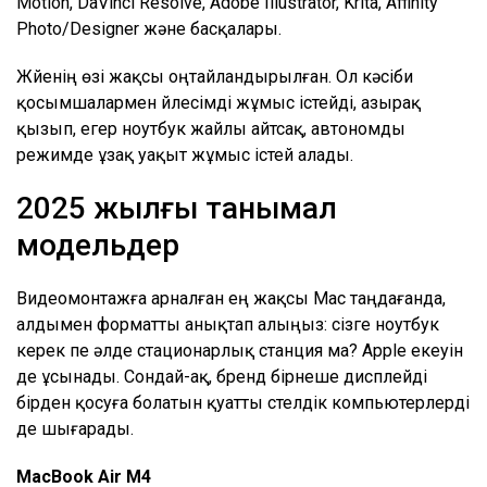
Motion, DaVinci Resolve, Adobe Illustrator, Krita, Affinity
Photo/Designer және басқалары.
Жүйенің өзі жақсы оңтайландырылған. Ол кәсіби
қосымшалармен үйлесімді жұмыс істейді, азырақ
қызып, егер ноутбук жайлы айтсақ, автономды
режимде ұзақ уақыт жұмыс істей алады.
2025 жылғы танымал
модельдер
Видеомонтажға арналған ең жақсы Mac таңдағанда,
алдымен форматты анықтап алыңыз: сізге ноутбук
керек пе әлде стационарлық станция ма? Apple екеуін
де ұсынады. Сондай-ақ, бренд бірнеше дисплейді
бірден қосуға болатын қуатты үстелдік компьютерлерді
де шығарады.
MacBook Air M4