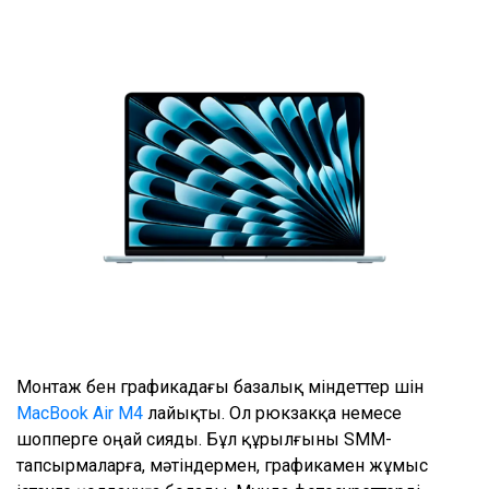
Монтаж бен графикадағы базалық міндеттер үшін
MacBook Air M4
лайықты. Ол рюкзакқа немесе
шопперге оңай сияды. Бұл құрылғыны SMM-
тапсырмаларға, мәтіндермен, графикамен жұмыс