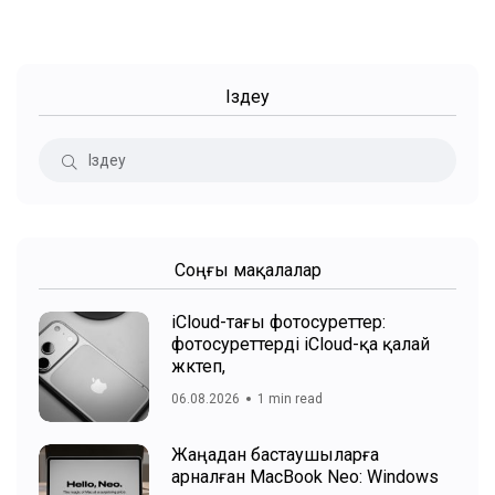
Іздеу
Соңғы мақалалар
iCloud-тағы фотосуреттер:
фотосуреттерді iCloud-қа қалай
жүктеп,
06.08.2026
1 min read
Жаңадан бастаушыларға
арналған MacBook Neo: Windows