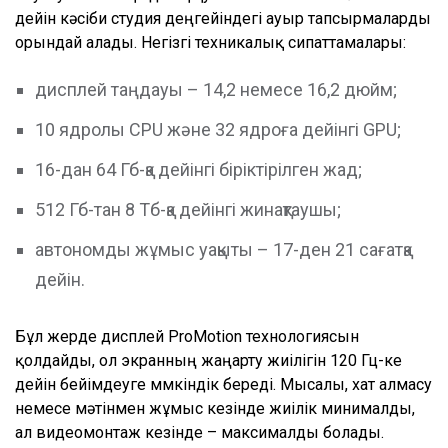
дейін кәсіби студия деңгейіндегі ауыр тапсырмаларды
орындай алады. Негізгі техникалық сипаттамалары:
дисплей таңдауы – 14,2 немесе 16,2 дюйм;
10 ядролы CPU және 32 ядроға дейінгі GPU;
16-дан 64 Гб-қа дейінгі біріктірілген жад;
512 Гб-тан 8 Тб-қа дейінгі жинақтаушы;
автономды жұмыс уақыты – 17-ден 21 сағатқа
дейін.
Бұл жерде дисплей ProMotion технологиясын
қолдайды, ол экранның жаңарту жиілігін 120 Гц-ке
дейін бейімдеуге мүмкіндік береді. Мысалы, хат алмасу
немесе мәтінмен жұмыс кезінде жиілік минималды,
ал видеомонтаж кезінде – максималды болады.