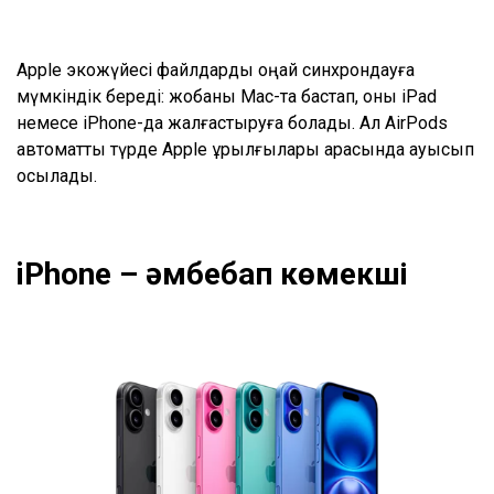
Apple экожүйесі файлдарды оңай синхрондауға
мүмкіндік береді: жобаны Mac-та бастап, оны iPad
немесе iPhone-да жалғастыруға болады. Ал AirPods
автоматты түрде Apple құрылғылары арасында ауысып
қосылады.
iPhone – әмбебап көмекші