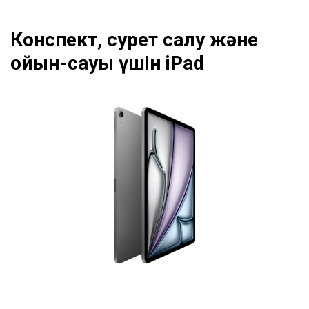
Конспект, сурет салу және
ойын-сауық үшін iPad