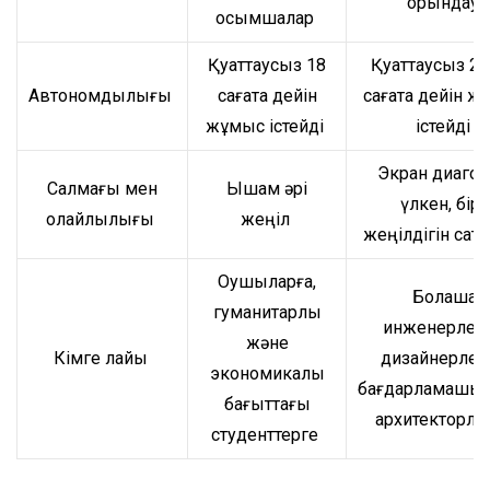
орындау
қосымшалар
Қуаттаусыз 18
Қуаттаусыз 2
Автономдылығы
сағатқа дейін
сағатқа дейін 
жұмыс істейді
істейді
Экран диагон
Салмағы мен
Ықшам әрі
үлкен, бірақ
қолайлылығы
жеңіл
жеңілдігін сақ
Оқушыларға,
Болашақ
гуманитарлық
инженерлерг
және
Кімге лайық
дизайнерлер
экономикалық
бағдарламашыл
бағыттағы
архитекторла
студенттерге