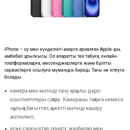
iPhone – оқу мен күнделікті өмірге арналған Apple-дің
әмбебап құрылғысы. Ол ақпаратты тез табуға, онлайн-
платформаларға, мессенджерлерге және бұлттық
сервистерге қосылуға мүмкіндік береді. Тағы не істеуге
болады:
камера мен мәтінді тану арқылы дәріс
конспектілерін сақтау. Камераны тақтаға немесе
оқулыққа бағыттап, қажетті мәтінді көшіру
жеткілікті;
еске салғыштар орнату, жазбалар мен