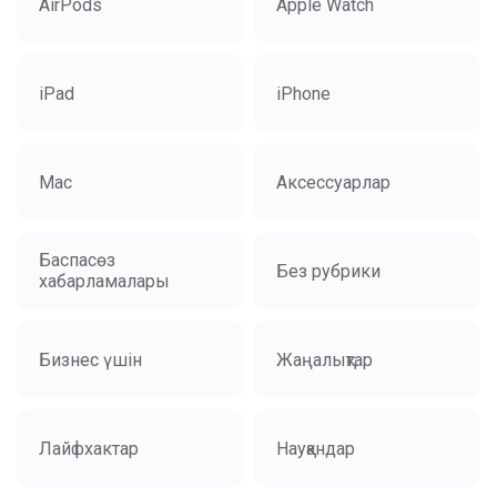
AirPods
Apple Watch
iPad
iPhone
Mac
Аксессуарлар
Баспасөз
Без рубрики
хабарламалары
Бизнес үшін
Жаңалықтар
Лайфхактар
Науқандар