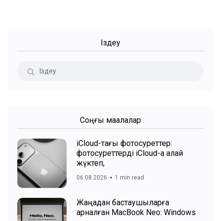
Іздеу
Соңғы мақалалар
iCloud-тағы фотосуреттер:
фотосуреттерді iCloud-қа қалай
жүктеп,
06.08.2026
1 min read
Жаңадан бастаушыларға
арналған MacBook Neo: Windows