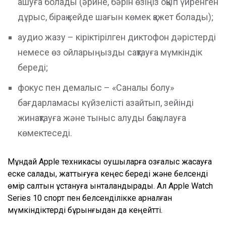
ашуға болады (әрине, бәрін өзіңіз оқып үйренген
дұрыс, бірақ кейде шағын көмек қажет болады);
аудио жазу – кіріктірілген диктофон дәрістерді
немесе өз ойларыңызды сақтауға мүмкіндік
береді;
фокус пен демалыс – «Саналы болу»
бағдарламасы күйзелісті азайтып, зейінді
жинақтауға және тыныс алуды бақылауға
көмектеседі.
Мұндай Apple техникасы оқушыларға қозғалыс жасауға
еске салады, жаттығуға кеңес береді және белсенді
өмір салтын ұстануға ынталандырады. Ал Apple Watch
Series 10 спорт пен белсенділікке арналған
мүмкіндіктерді бұрынғыдан да кеңейтті.