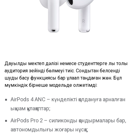
Дауылды мектеп дәлізі немесе студенттерге лық толы
аудитория зейінді бөлмеуі тиіс. Сондықтан белсенді
шуды басу функциясы бар құлаққап таңдаған жөн. Бұл
мүмкіндік бірнеше модельде қолжетімді:
AirPods 4 ANC – күнделікті қолдануға арналған
ықшам құлаққаптар;
AirPods Pro 2 – силиконды қондырмалары бар,
автономдылығы жоғары нұсқа;