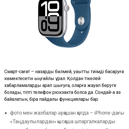
Смарт-сағат – назарды бөлмей, уақытты тиімді басқаруға
көмектесетін ыңғайлы құрал. Қолдан тікелей
хабарламаларды қарап шығуға, оларға жауап беруге
болады, тіпті телефон рюкзакта болса да. Сондай-ақ аз
байқалатын, бірақ пайдалы функциялары бар:
фото мен жазбалар әрқашан қолда – iPhone-дағы
«Таңдаулылардан» қысқаша шпаргалкаларды