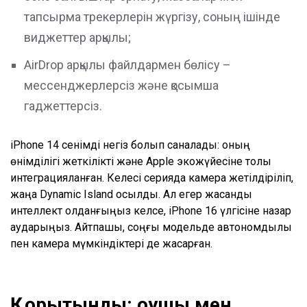
тапсырма трекерлерін жүргізу, соның ішінде
виджеттер арқылы;
AirDrop арқылы файлдармен бөлісу –
мессенджерлерсіз және қосымша
гаджеттерсіз.
iPhone 14 сенімді негіз болып саналады: оның
өнімділігі жеткілікті және Apple экожүйесіне толық
интеграцияланған. Келесі серияда камера жетілдіріліп,
жаңа Dynamic Island қосылды. Ал егер жасанды
интеллект қолданғыңыз келсе, iPhone 16 үлгісіне назар
аударыңыз. Айтпақшы, соңғы модельде автономдылық
пен камера мүмкіндіктері де жақсарған.
Қорытынды: оқушы мен