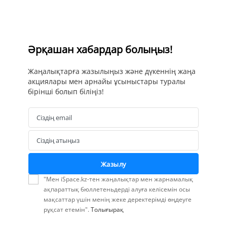
Әрқашан хабардар болыңыз!
Жаңалықтарға жазылыңыз және дүкеннің жаңа
акциялары мен арнайы ұсыныстары туралы
бірінші болып біліңіз!
Сіздің email
Email
Сіздің атыңыз
Name
Жазылу
"Мен iSpace.kz-тен жаңалықтар мен жарнамалық
ақпараттық бюллетеньдерді алуға келісемін осы
мақсаттар үшін менің жеке деректерімді өңдеуге
рұқсат етемін".
Толығырақ