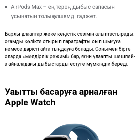
AirPods Max – ең терең дыбыс сапасын
ұсынатын толық өлшемді гаджет.
Барлық құлаққаптар жеке кеңістік сезімін қалыптастырады:
қоғамдық көлікте отырып параграфты оқып шығуға
немесе дәрісті қайта тыңдауға болады. Сонымен бірге
оларда «мөлдірлік режимі» бар, яғни құлаққапты шешпей-
ақ айналадағы дыбыстарды естуге мүмкіндік береді.
Уақытты басқаруға арналған
Apple Watch