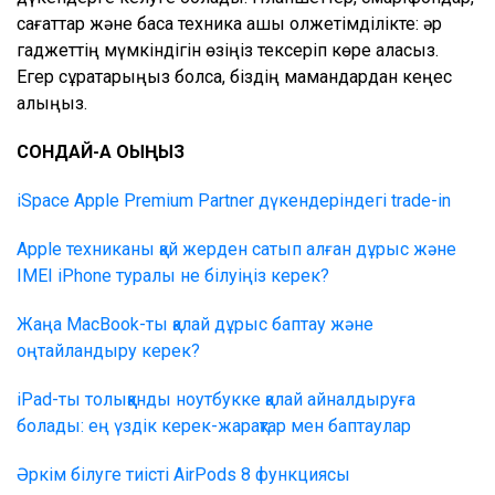
сағаттар және басқа техника ашық қолжетімділікте: әр
гаджеттің мүмкіндігін өзіңіз тексеріп көре аласыз.
Егер сұрақтарыңыз болса, біздің мамандардан кеңес
алыңыз.
СОНДАЙ-АҚ ОҚЫҢЫЗ
iSpace Apple Premium Partner дүкендеріндегі trade-in
Apple техниканы қай жерден сатып алған дұрыс және
IMEI iPhone туралы не білуіңіз керек?
Жаңа MacBook-ты қалай дұрыс баптау және
оңтайландыру керек?
iPad-ты толыққанды ноутбукке қалай айналдыруға
болады: ең үздік керек-жарақтар мен баптаулар
Әркім білуге тиісті AirPods 8 функциясы