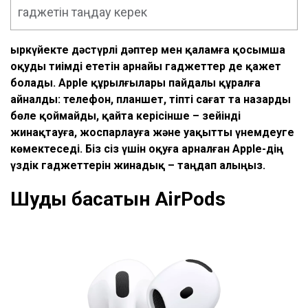
гаджетін таңдау керек
Қыркүйекте дәстүрлі дәптер мен қаламға қосымша
оқуды тиімді ететін арнайы гаджеттер де қажет
болады. Apple құрылғылары пайдалы құралға
айналды: телефон, планшет, тіпті сағат та назарды
бөле қоймайды, қайта керісінше – зейінді
жинақтауға, жоспарлауға және уақытты үнемдеуге
көмектеседі. Біз сіз үшін оқуға арналған Apple-дің
үздік гаджеттерін жинадық – таңдап алыңыз.
Шуды басатын AirPods