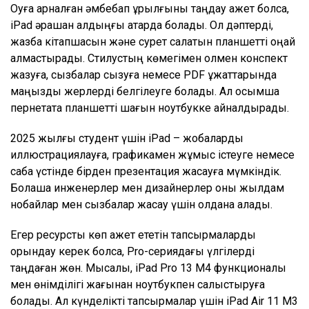
Оқуға арналған әмбебап құрылғыны таңдау қажет болса,
iPad әрқашан алдыңғы қатарда болады. Ол дәптерді,
жазба кітапшасын және сурет салатын планшетті оңай
алмастырады. Стилустың көмегімен қолмен конспект
жазуға, сызбалар сызуға немесе PDF құжаттарында
маңызды жерлерді белгілеуге болады. Ал қосымша
пернетақта планшетті шағын ноутбукке айналдырады.
2025 жылғы студент үшін iPad – жобаларды
иллюстрациялауға, графикамен жұмыс істеуге немесе
сабақ үстінде бірден презентация жасауға мүмкіндік.
Болашақ инженерлер мен дизайнерлер оны жылдам
нобайлар мен сызбалар жасау үшін қолдана алады.
Егер ресурсты көп қажет ететін тапсырмаларды
орындау керек болса, Pro-сериядағы үлгілерді
таңдаған жөн. Мысалы, iPad Pro 13 M4 функционалы
мен өнімділігі жағынан ноутбукпен салыстыруға
болады. Ал күнделікті тапсырмалар үшін iPad Air 11 M3