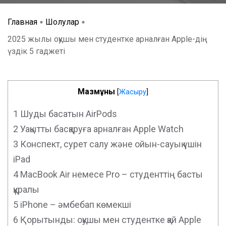
Главная
Шолулар
2025 жылы оқушы мен студентке арналған Apple-дің
үздік 5 гаджеті
Мазмұны
[
Жасыру
]
1
Шуды басатын AirPods
2
Уақытты басқаруға арналған Apple Watch
3
Конспект, сурет салу және ойын-сауық үшін
iPad
4
MacBook Air немесе Pro – студенттің басты
құралы
5
iPhone – әмбебап көмекші
6
Қорытынды: оқушы мен студентке қай Apple