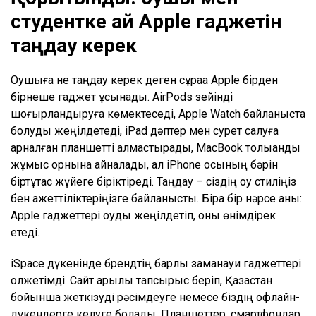
студентке қай Apple гаджетін
таңдау керек
Оқушыға не таңдау керек деген сұраққа Apple бірден
бірнеше гаджет ұсынады. AirPods зейінді
шоғырландыруға көмектеседі, Apple Watch байланыста
болуды жеңілдетеді, iPad дәптер мен сурет салуға
арналған планшетті алмастырады, MacBook толыққанды
жұмыс орнына айналады, ал iPhone осының бәрін
біртұтас жүйеге біріктіреді. Таңдау – сіздің оқу стиліңіз
бен қажеттіліктеріңізге байланысты. Бірақ бір нәрсе анық:
Apple гаджеттері оқуды жеңілдетіп, оны өнімдірек
етеді.
iSpace дүкенінде брендтің барлық заманауи гаджеттері
қолжетімді. Сайт арқылы тапсырыс беріп, Қазақстан
бойынша жеткізуді рәсімдеуге немесе біздің офлайн-
дүкендерге келуге болады. Планшеттер, смартфондар,