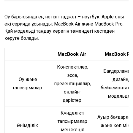
Оқу барысында ең негізгі гаджет – ноутбук. Apple оны
екі серияда ұсынады: MacBook Air және MacBook Pro.
Қай модельді таңдау керегін төмендегі кестеден
көруге болады.
MacBook Air
MacBook Pr
Конспектілер,
Бағдарламал
эссе,
Оқу және
дизайн,
презентациялар,
тапсырмалар
бейнемонтаж,
онлайн-
модельде
дәрістер
Күнделікті
Ауыр бағдарла
тапсырмалар
Өнімділік
және көп мінд
мен жеңіл