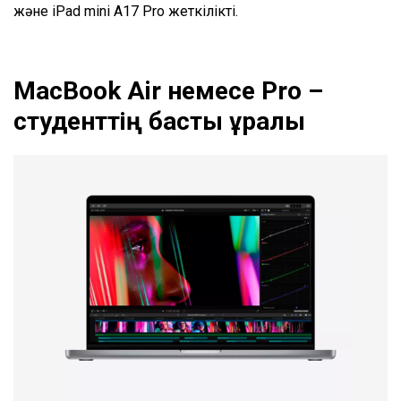
және iPad mini A17 Pro жеткілікті.
MacBook Air немесе Pro –
студенттің басты құралы