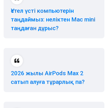
Үстел үсті компьютерін
таңдаймыз: неліктен Mac mini
таңдаған дұрыс?
2026 жылы AirPods Max 2
сатып алуға тұрарлық па?