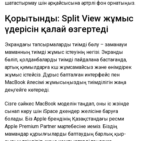
шатастырмау үшін әрқайсысына әртүрлі фон орнатыңыз.
Қорытынды: Split View жұмыс
үдерісін қалай өзгертеді
Экрандағы тапсырмаларды тиімді бөлу – заманауи
маманның тиімді жұмыс істеуінің негізі. Экранды
бөліп, қолданбаларды тиімді пайдалана бастағанда,
артық қимылдарға күш жұмсамайсыз және өнімдірек
жұмыс істейсіз. Дұрыс бапталған интерфейс пен
MacBook үйлесімі жұмысыңыздың тиімділігін жаңа
деңгейге көтереді.
Сізге сәйкес MacBook моделін таңдап, оны іс жүзінде
сынап көру үшін iSpace дүкендер желісіне баруға
болады. Біз Apple брендінің Қазақстандағы ресми
Apple Premium Partner мәртебесіне иеміз. Біздің
мамандар құрылғыларды баптаудың барлық қыр-