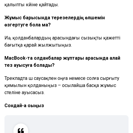
қалыпты күйіне қайтады.
Жұмыс барысында терезелердің өлшемін
өзгертуге бола ма?
Иә, қолданбалардың арасындағы сызықты қажетті
бағытқа қарай жылжытыңыз.
MacBook-та қолданбалар жұптары арасында қалай
тез ауысуға болады?
Трекпадта үш саусақпен оңға немесе солға сырғыту
қимылын қолданыңыз – осылайша басқа жұмыс
үстеліне ауысасыз.
Сондай-ақ оқыңыз