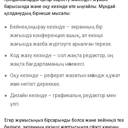
барысында және оқу кезінде өте ыңғайлы. Мұндай
қолданудың бірнеше мысалы:
Бейнеқоңырау кезінде – экранның бір
жағында конференция ашық, ал екінші
жағында жазба жүргізуге арналған терезе.
Код жазу кезінде – сол жақта редактор, оң
жақта бағдарламаның нәтижесі.
Оқу кезінде – реферат жазатын мәтіндік құжат
және негізгі дереккөз.
Дизайн кезінде – графикалық редактор мен
үлгі.
Егер жұмысыңыз бірсарынды болса және зейініңіз тез
бөлінсе, экранның екінші жартысында сүйікті киноны