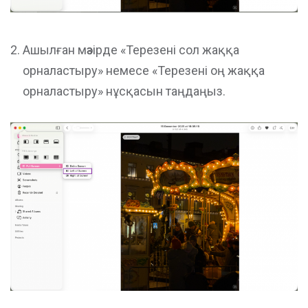
Ашылған мәзірде «Терезені сол жаққа
орналастыру» немесе «Терезені оң жаққа
орналастыру» нұсқасын таңдаңыз.