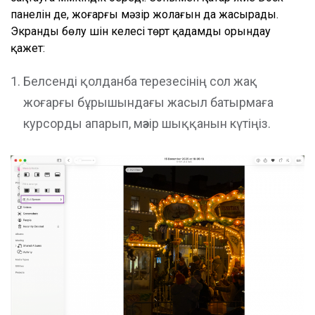
панелін де, жоғарғы мәзір жолағын да жасырады.
Экранды бөлу үшін келесі төрт қадамды орындау
қажет:
Белсенді қолданба терезесінің сол жақ
жоғарғы бұрышындағы жасыл батырмаға
курсорды апарып, мәзір шыққанын күтіңіз.