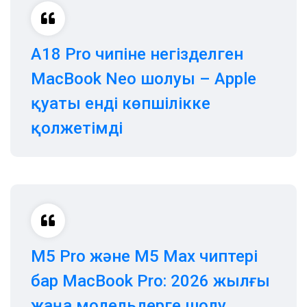
A18 Pro чипіне негізделген
MacBook Neo шолуы – Apple
қуаты енді көпшілікке
қолжетімді
M5 Pro және M5 Max чиптері
бар MacBook Pro: 2026 жылғы
жаңа модельдерге шолу