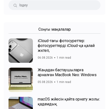
Соңғы мақалалар
iCloud-тағы фотосуреттер:
фотосуреттерді iCloud-қа қалай
жүктеп,
06.08.2026
1 min read
Жаңадан бастаушыларға
арналған MacBook Neo: Windows
05.08.2026
1 min read
macOS жүйесін қайта орнату жолы:
қадамдық