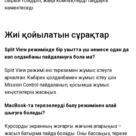
сырын түсіндіріп, жаңа компьютерді таңдауға
көмектеседі.
Жиі қойылатын сұрақтар
Split View режимінде бір уақытта үш немесе одан да
көп қолданбаны пайдалануға бола ма?
Split View режимі екі тереземен жұмыс істеуге
арналған. Көбірек қолданбамен жұмыс істеу үшін
Mission Control пайдаланып, қосымша жұмыс
кеңістіктерін жасаңыз.
MacBook-та терезелерді бөлу режимінен қалай
шығуға болады?
Курсорды экранның жоғарғы жағына апарыңыз –
жасыл батырма пайда болады. Оны бассаңыз, терезе