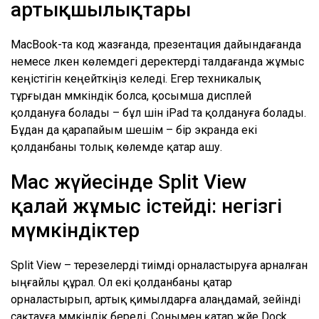
артықшылықтары
MacBook-та код жазғанда, презентация дайындағанда
немесе үлкен көлемдегі деректерді талдағанда жұмыс
кеңістігін кеңейткіңіз келеді. Егер техникалық
тұрғыдан мүмкіндік болса, қосымша дисплей
қолдануға болады – бұл үшін iPad та қолдануға болады.
Бұдан да қарапайым шешім – бір экранда екі
қолданбаны толық көлемде қатар ашу.
Mac жүйесінде Split View
қалай жұмыс істейді: негізгі
мүмкіндіктер
Split View – терезелерді тиімді орналастыруға арналған
ыңғайлы құрал. Ол екі қолданбаны қатар
орналастырып, артық қимылдарға алаңдамай, зейінді
сақтауға мүмкіндік береді. Сонымен қатар жүйе Dock