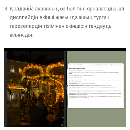
Қолданба экранның өз бөлігіне орналасады, ал
дисплейдің екінші жағында ашық тұрған
терезелердің тізімінен екіншісін таңдауды
ұсынады.