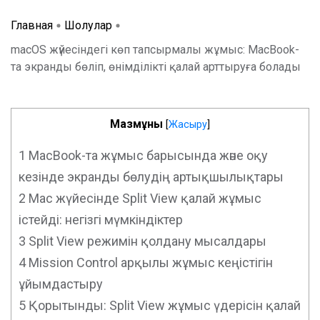
Главная
Шолулар
macOS жүйесіндегі көп тапсырмалы жұмыс: MacBook-
та экранды бөліп, өнімділікті қалай арттыруға болады
Мазмұны
[
Жасыру
]
1
MacBook-та жұмыс барысында және оқу
кезінде экранды бөлудің артықшылықтары
2
Mac жүйесінде Split View қалай жұмыс
істейді: негізгі мүмкіндіктер
3
Split View режимін қолдану мысалдары
4
Mission Control арқылы жұмыс кеңістігін
ұйымдастыру
5
Қорытынды: Split View жұмыс үдерісін қалай