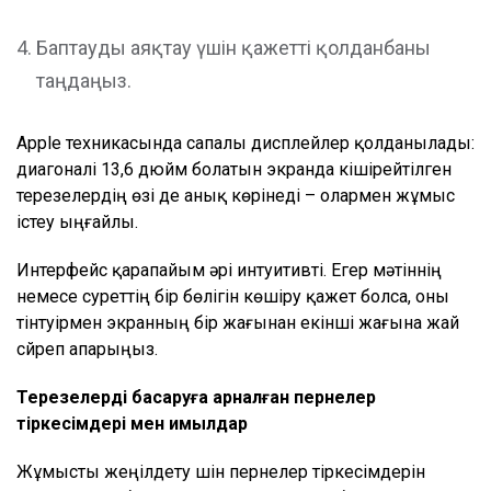
Баптауды аяқтау үшін қажетті қолданбаны
таңдаңыз.
Apple техникасында сапалы дисплейлер қолданылады:
диагоналі 13,6 дюйм болатын экранда кішірейтілген
терезелердің өзі де анық көрінеді – олармен жұмыс
істеу ыңғайлы.
Интерфейс қарапайым әрі интуитивті. Егер мәтіннің
немесе суреттің бір бөлігін көшіру қажет болса, оны
тінтуірмен экранның бір жағынан екінші жағына жай
сүйреп апарыңыз.
Терезелерді басқаруға арналған пернелер
тіркесімдері мен қимылдар
Жұмысты жеңілдету үшін пернелер тіркесімдерін