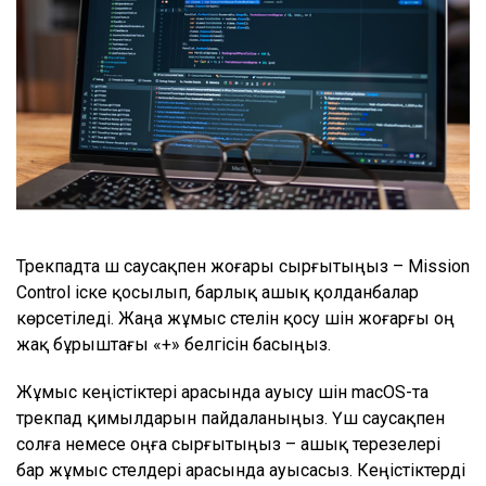
Трекпадта үш саусақпен жоғары сырғытыңыз – Mission
Control іске қосылып, барлық ашық қолданбалар
көрсетіледі. Жаңа жұмыс үстелін қосу үшін жоғарғы оң
жақ бұрыштағы «+» белгісін басыңыз.
Жұмыс кеңістіктері арасында ауысу үшін macOS-та
трекпад қимылдарын пайдаланыңыз. Үш саусақпен
солға немесе оңға сырғытыңыз – ашық терезелері
бар жұмыс үстелдері арасында ауысасыз. Кеңістіктерді