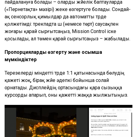
пайдалануға болады – оларды жүйелік баптауларда
(«Пернетақта» мәзірі) жеке өзгертуге болады. Сондай-
ақ сенсорлық қимылдар да автоматты түрде
қолжетімді: трекпадта үш (немесе төрт) саусақпен
жоғары қарай сырғытсаңыз, Mission Control іске
қосылады, ал төмен қарай сырғытсаңыз – жабылады.
Пропорцияларды өзгерту және қосымша
мүмкіндіктер
Терезелерді міндетті түрде 1:1 қатынасында бөлудің
қажеті жоқ, бірақ жүйе әдепкі бойынша солай
орнатады. Дисплейдің ортасындағы қара сызыққа
курсорды апарып, оны қажетті жаққа жылжытыңыз.