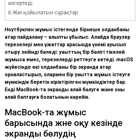
өзгертеді
6
Жиі қойылатын сұрақтар
Ноутбукпен жұмыс істегенде бірнеше қолданбаны
қатар пайдалану – қалыпты құбылыс. Алайда браузер
терезелері мен құжаттар арасында үнемі ауысып
отыру зейінді бөледі: уақыттың бір бөлігі тікелей
жұмысқа емес, терезелерді реттеуге кетеді. macOS
жүйесінде екі қолданбаны бір экранда қатар
орналастырып, олармен бір уақытта жұмыс істеуге
мүмкіндік беретін кіріктірілген мүмкіндіктер бар.
Енді MacBook-та экранды қалай бөлуге және оны
қалай баптауға болатынын көрейік.
MacBook-та жұмыс
барысында және оқу кезінде
экранды бөлудің