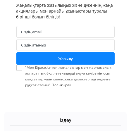
Жаңалықтарға жазылыңыз және дүкеннің жаңа
акциялары мен арнайы ұсыныстары туралы
бірінші болып біліңіз!
Сіздің email
Email
Сіздің атыңыз
Name
Жазылу
"Мен iSpace.kz-тен жаңалықтар мен жарнамалық
ақпараттық бюллетеньдерді алуға келісемін осы
мақсаттар үшін менің жеке деректерімді өңдеуге
рұқсат етемін".
Толығырақ
Іздеу