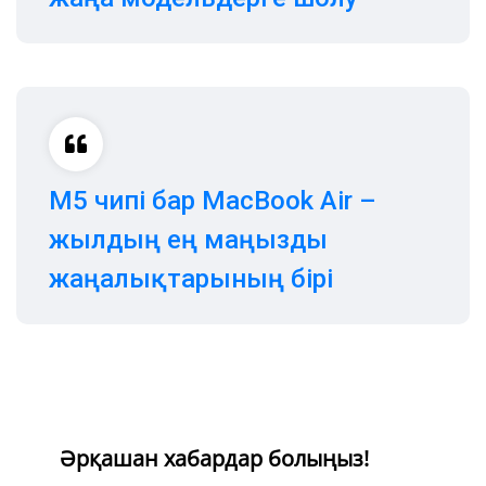
M5 чипі бар MacBook Air –
жылдың ең маңызды
жаңалықтарының бірі
Әрқашан хабардар болыңыз!