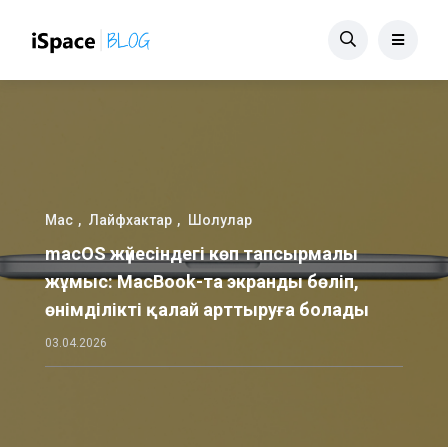
Mac
Лайфхактар
Шолулар
macOS жүйесіндегі көп тапсырмалы
жұмыс: MacBook-та экранды бөліп,
өнімділікті қалай арттыруға болады
03.04.2026