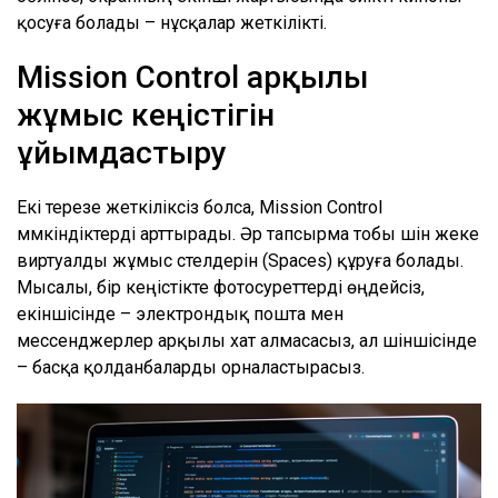
қосуға болады – нұсқалар жеткілікті.
Mission Control арқылы
жұмыс кеңістігін
ұйымдастыру
Екі терезе жеткіліксіз болса, Mission Control
мүмкіндіктерді арттырады. Әр тапсырма тобы үшін жеке
виртуалды жұмыс үстелдерін (Spaces) құруға болады.
Мысалы, бір кеңістікте фотосуреттерді өңдейсіз,
екіншісінде – электрондық пошта мен
мессенджерлер арқылы хат алмасасыз, ал үшіншісінде
– басқа қолданбаларды орналастырасыз.