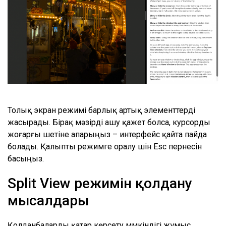
Толық экран режимі барлық артық элементтерді
жасырады. Бірақ мәзірді ашу қажет болса, курсорды
жоғарғы шетіне апарыңыз – интерфейс қайта пайда
болады. Қалыпты режимге оралу үшін Esc пернесін
басыңыз.
Split View режимін қолдану
мысалдары
Қолданбаларды қатар көрсету мүмкіндігі жұмыс