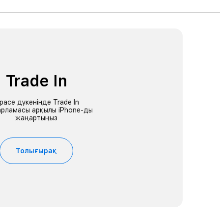
Trade In
Space дүкенінде Trade In
рламасы арқылы iPhone-ды
жаңартыңыз
Толығырақ