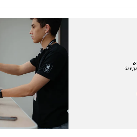
i
бағда