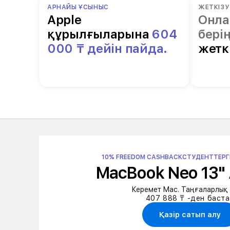
АРНАЙЫ ҰСЫНЫС
ЖЕТКІЗУ
Apple
Онла
құрылғыларына
604
бері
000 ₸ дейін пайда.
жетк
10% FREEDOM CASHBACK
СТУДЕНТТЕРГ
MacBook Neo 13" 
Керемет Mac. Таңғаларлық 
407 888 ₸ -ден баст
Қазір сатып алу