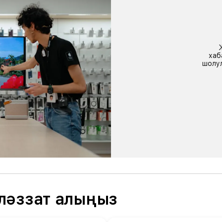
хаб
шолул
ләззат алыңыз