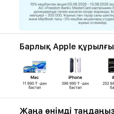
Барлық Apple құрылғ
Mac
iPhone
i
11 990 ₸ -ден
396 990 ₸ -ден
252 8
бастап
бастап
ба
Жаңа өнімді таңдаңы