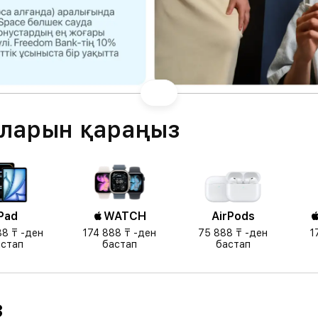
ыларын қараңыз
Pad
WATCH
AirPods

88 ₸ -ден
174 888 ₸ -ден
75 888 ₸ -ден
1
стап
бастап
бастап
з