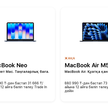
ЖАҢА
Book Neo
MacBook Air M
ет Mac. Таңғаларлық баға.
MacBook Air. Қуатқа қана
90 ₸-ден бастап 31 666 ₸/
880 990 ₸-ден бастап 73 
12 айға бөліп төлеу
Trade In
айына 12 айға бөліп төле
дейін