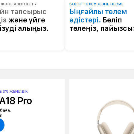
 ЖӘНЕ АЛЫП КЕТУ
БӨЛІП ТӨЛЕУ ЖӘНЕ НЕСИЕ
йн тапсырыс
Ыңғайлы төлем
ңіз
және үйге
әдістері.
Бөліп
ізуді алыңыз.
төлеңіз, пайызсы
Е 3% ЖЕҢІЛДІК
A18 Pro
баға.
ап