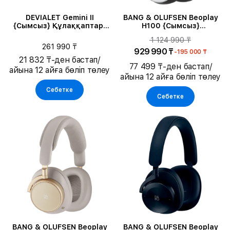
DEVIALET Gemini II
BANG & OLUFSEN Beoplay
{Сымсыз} Құлаққаптар,
H100 {Сымсыз}
Deep Forest
Құлаққаптар, Infinite
1 124 990 ₸
Black
261 990 ₸
929 990 ₸
-195 000 ₸
21 832 ₸-ден бастап/
77 499 ₸-ден бастап/
айына 12 айға бөліп төлеу
айына 12 айға бөліп төлеу
Себетке
Себетке
BANG & OLUFSEN Beoplay
BANG & OLUFSEN Beoplay