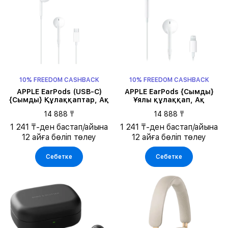
10% FREEDOM CASHBACK
10% FREEDOM CASHBACK
APPLE EarPods (USB-C)
APPLE EarPods {Сымды}
{Сымды} Құлаққаптар, Ақ
Ұялы құлаққап, Ақ
14 888 ₸
14 888 ₸
1 241 ₸-ден бастап/айына
1 241 ₸-ден бастап/айына
12 айға бөліп төлеу
12 айға бөліп төлеу
Себетке
Себетке