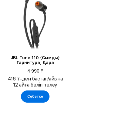
JBL Tune 110 {Сымды}
Гарнитура, Қара
4 990 ₸
416 ₸-ден бастап/айына
12 айға бөліп төлеу
Себетке