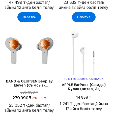
47 499 ₸-ден бастап/
23 332 ₸-ден бастап/
айына 12 айға бөліп төлеу
айына 12 айға бөліп төлеу
Себетке
Себетке
10% FREEDOM CASHBACK
BANG & OLUFSEN Beoplay
APPLE EarPods {Сымды}
Eleven {Сымсыз}
Құлаққаптар, Ақ
Гарнитура, Copper Tone
305 990 ₸
14 888 ₸
279 990 ₸
-26 000 ₸
1 241 ₸-ден бастап/айына
23 332 ₸-ден бастап/
12 айға бөліп төлеу
айына 12 айға бөліп төлеу