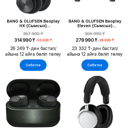
BANG & OLUFSEN Beoplay
BANG & OLUFSEN Beoplay
HX {Сымсыз}
Eleven {Сымсыз}
Құлаққаптар, Қара
Гарнитура, Natural
367 990 ₸
305 990 ₸
антрацит
Aluminium
314 990 ₸
279 990 ₸
-53 000 ₸
-26 000 ₸
26 249 ₸-ден бастап/
23 332 ₸-ден бастап/
айына 12 айға бөліп төлеу
айына 12 айға бөліп төлеу
Себетке
Себетке