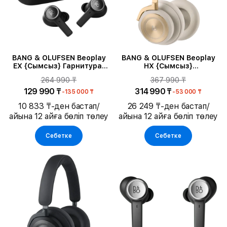
BANG & OLUFSEN Beoplay
BANG & OLUFSEN Beoplay
EX {Сымсыз} Гарнитура,
HX {Сымсыз}
Қара антрацит
Құлаққаптар, Gold Tone
264 990 ₸
367 990 ₸
129 990 ₸
314 990 ₸
-135 000 ₸
-53 000 ₸
10 833 ₸-ден бастап/
26 249 ₸-ден бастап/
айына 12 айға бөліп төлеу
айына 12 айға бөліп төлеу
Себетке
Себетке