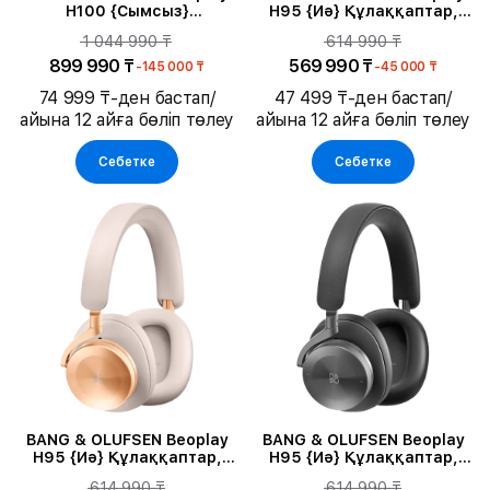
H100 {Сымсыз}
H95 {Иә} Құлаққаптар,
Құлаққаптар, Hourglass
Қара көк
1 044 990 ₸
614 990 ₸
Sand
899 990 ₸
569 990 ₸
-145 000 ₸
-45 000 ₸
74 999 ₸-ден бастап/
47 499 ₸-ден бастап/
айына 12 айға бөліп төлеу
айына 12 айға бөліп төлеу
Себетке
Себетке
BANG & OLUFSEN Beoplay
BANG & OLUFSEN Beoplay
H95 {Иә} Құлаққаптар,
H95 {Иә} Құлаққаптар,
Gold Tone
Қара
614 990 ₸
614 990 ₸