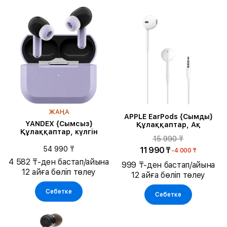
ЖАҢА
APPLE EarPods {Сымды}
YANDEX {Сымсыз}
Құлаққаптар, Ақ
Құлаққаптар, күлгін
15 990 ₸
54 990 ₸
11 990 ₸
-4 000 ₸
4 582 ₸-ден бастап/айына
999 ₸-ден бастап/айына
12 айға бөліп төлеу
12 айға бөліп төлеу
Себетке
Себетке