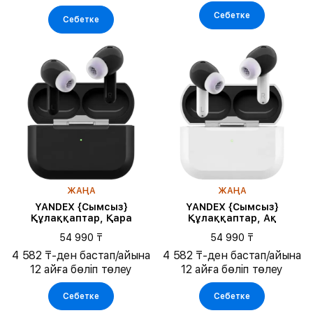
Себетке
Себетке
ЖАҢА
ЖАҢА
YANDEX {Сымсыз}
YANDEX {Сымсыз}
Құлаққаптар, Қара
Құлаққаптар, Ақ
54 990 ₸
54 990 ₸
4 582 ₸-ден бастап/айына
4 582 ₸-ден бастап/айына
12 айға бөліп төлеу
12 айға бөліп төлеу
Себетке
Себетке