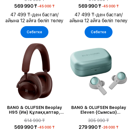
569 990 ₸
569 990 ₸
-45 000 ₸
-45 000 ₸
47 499 ₸-ден бастап/
47 499 ₸-ден бастап/
айына 12 айға бөліп төлеу
айына 12 айға бөліп төлеу
Себетке
Себетке
BANG & OLUFSEN Beoplay
BANG & OLUFSEN Beoplay
H95 {Иә} Құлаққаптар,
Eleven {Сымсыз}
Талшын
Гарнитура, Eucalyptus
614 990 ₸
305 990 ₸
Green
569 990 ₸
279 990 ₸
-45 000 ₸
-26 000 ₸