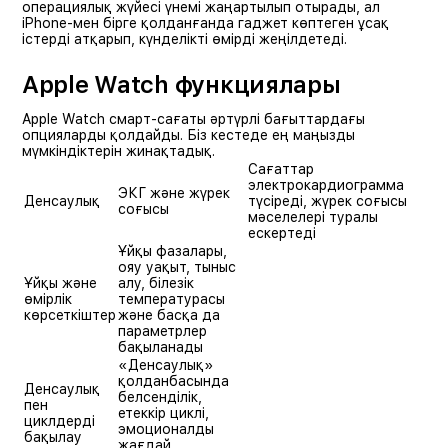
операциялық жүйесі үнемі жаңартылып отырады, ал
iPhone-мен бірге қолданғанда гаджет көптеген ұсақ
істерді атқарып, күнделікті өмірді жеңілдетеді.
Apple Watch функциялары
Apple Watch смарт-сағаты әртүрлі бағыттардағы
опцияларды қолдайды. Біз кестеде ең маңызды
мүмкіндіктерін жинақтадық.
Сағаттар
электрокардиограмма
ЭКГ және жүрек
Денсаулық
түсіреді, жүрек соғысы
соғысы
мәселелері туралы
ескертеді
Ұйқы фазалары,
ояу уақыт, тыныс
Ұйқы және
алу, білезік
өмірлік
температурасы
көрсеткіштер
және басқа да
параметрлер
бақыланады
«Денсаулық»
қолданбасында
Денсаулық
белсенділік,
пен
етеккір циклі,
циклдерді
эмоционалды
бақылау
жағдай