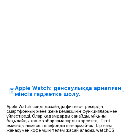
Apple Watch: денсаулыққа арналған
мінсіз гаджетке шолу.
Apple Watch сәнді дизайнды фитнес-трекердің,
смартфонның және жеке көмекшінің функцияларымен
үйлестіреді. Олар қадамдарды санайды, ұйқыны
бақылайды және хабарламаларды көрсетеді. Тіпті
әмиянды немесе телефонды шығармай-ақ, бір ғана
жанасумен кофе үшін төлем жасай аласыз. watchOS