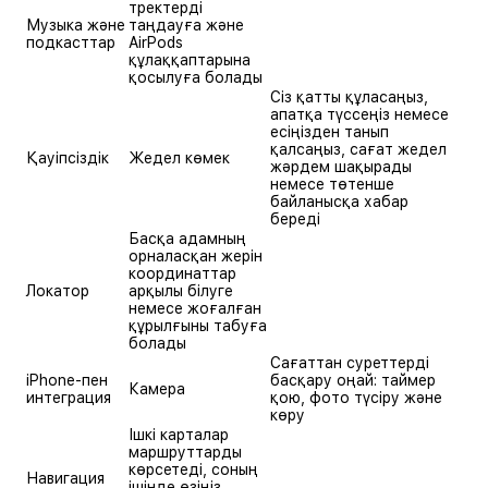
тректерді
Музыка және
таңдауға және
подкасттар
AirPods
құлаққаптарына
қосылуға болады
Сіз қатты құласаңыз,
апатқа түссеңіз немесе
есіңізден танып
қалсаңыз, сағат жедел
Қауіпсіздік
Жедел көмек
жәрдем шақырады
немесе төтенше
байланысқа хабар
береді
Басқа адамның
орналасқан жерін
координаттар
Локатор
арқылы білуге
немесе жоғалған
құрылғыны табуға
болады
Сағаттан суреттерді
iPhone-пен
басқару оңай: таймер
Камера
интеграция
қою, фото түсіру және
көру
Ішкі карталар
маршруттарды
көрсетеді, соның
Навигация
ішінде өзіңіз