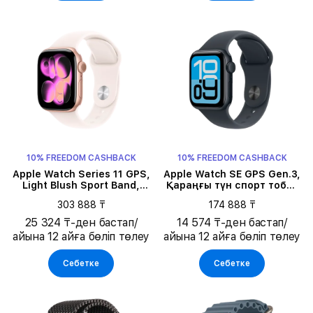
10% FREEDOM CASHBACK
10% FREEDOM CASHBACK
Apple Watch Series 11 GPS,
Apple Watch SE GPS Gen.3,
Light Blush Sport Band,
Қараңғы түн спорт тобы,
S/M, 42мм, Rose Gold
S/M, 40мм, Қараңғы түн
303 888 ₸
174 888 ₸
Aluminium
25 324 ₸-ден бастап/
14 574 ₸-ден бастап/
айына 12 айға бөліп төлеу
айына 12 айға бөліп төлеу
Себетке
Себетке