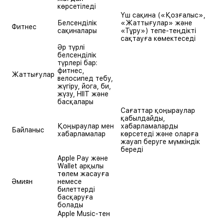
көрсетіледі
Үш сақина («Қозғалыс»,
Белсенділік
«Жаттығулар» және
Фитнес
сақиналары
«Тұру») тепе-теңдікті
сақтауға көмектеседі
Әр түрлі
белсенділік
түрлері бар:
фитнес,
Жаттығулар
велосипед тебу,
жүгіру, йога, би,
жүзу, HIIT және
басқалары
Сағаттар қоңыраулар
қабылдайды,
Қоңыраулар мен
хабарламаларды
Байланыс
хабарламалар
көрсетеді және оларға
жауап беруге мүмкіндік
береді
Apple Pay және
Wallet арқылы
төлем жасауға
Әмиян
немесе
билеттерді
басқаруға
болады
Apple Music-тен