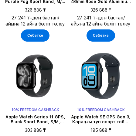
Purple Fog Sport Band, M/L,
46mm Rose Gold Aluminium
46мм, Silver Aluminium
Case with Light Blush Sport
326 888 ₸
326 888 ₸
Band - M/L
27 241 ₸-ден бастап/
27 241 ₸-ден бастап/
айына 12 айға бөліп төлеу
айына 12 айға бөліп төлеу
Себетке
Себетке
10% FREEDOM CASHBACK
10% FREEDOM CASHBACK
Apple Watch Series 11 GPS,
Apple Watch SE GPS Gen.3,
Black Sport Band, S/M,
Қараңғы түн спорт тобы,
42мм, Jet Black Aluminium
M/L, 44мм, Қараңғы түн
303 888 ₸
195 888 ₸