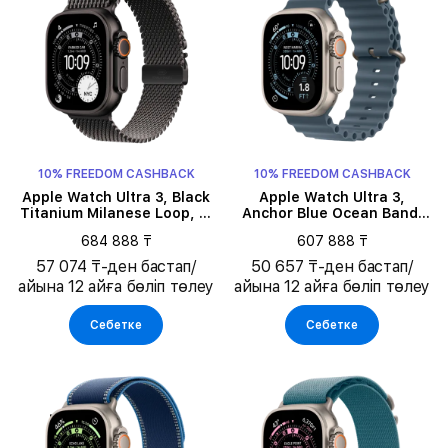
10% FREEDOM CASHBACK
10% FREEDOM CASHBACK
Apple Watch Ultra 3, Black
Apple Watch Ultra 3,
Titanium Milanese Loop, L,
Anchor Blue Ocean Band,
49мм, Қара
49мм, Natural
684 888 ₸
607 888 ₸
57 074 ₸-ден бастап/
50 657 ₸-ден бастап/
айына 12 айға бөліп төлеу
айына 12 айға бөліп төлеу
Себетке
Себетке