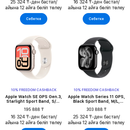
25 324 ₸-ден бастап/
16 324 ₸-ден бастап/
айына 12 айға бөліп төлеу
айына 12 айға бөліп төлеу
Себетке
Себетке
10% FREEDOM CASHBACK
10% FREEDOM CASHBACK
Apple Watch SE GPS Gen.3,
Apple Watch Series 11 GPS,
Starlight Sport Band, S/M,
Black Sport Band, M/L,
44мм, Starlight
42мм, Jet Black Aluminium
195 888 ₸
303 888 ₸
16 324 ₸-ден бастап/
25 324 ₸-ден бастап/
айына 12 айға бөліп төлеу
айына 12 айға бөліп төлеу