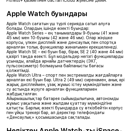
Fitness+ қызметінен бастап iCloud жүйесіне дейін.
Apple Watch буындары
Apple Watch сағатын үш түрлі серияда сатып алуға
болады. Олардың ішінде өзекті буындар:
Apple Watch Series – ең танымалдары 9-буыны (41 және
45 мм) мен 10-буыны (42 және 46 мм). Олар жіңішке
корпусы, үлкен дисплейі және денсаулық пен спортқа
арналған толық функциялар жинағымен ерекшеленеді.
Apple Watch SE – екі буын бар, бірақ SE 2 (40 және 44 мм)
қазіргі таңда өзекті. Бұл модельдер негізгі функцияларды
ұсынады, алайда арнайы датчиктердің (ЭКГ,
пульсоксиметр) болмауына байланысты бағасы
қолжетімді.
Apple Watch Ultra – спорт пен экстремалды жағдайларға
арналған екі буын бар. Ultra 2 (49 мм) сиренамен, анық әрі
жарық дисплеймен, ұзақ жұмыс істеу мүмкіндігімен және
су астында жүзуге арналған функциялармен
жабдықталған.
Айырмашылықтар батарея сыйымдылығына, автономды
жұмыс уақытына және жылдам қуаттау мүмкіндігіне
қатысты. Барлық өзекті буындарда су өткізбейтін корпус
пен ұйқы трекері бар, ал деректер телефондағы
«Денсаулық» қосымшасында сақталады.
Неліктен Apple Watch-ты iSpace-