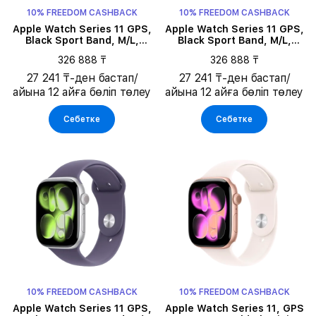
10% FREEDOM CASHBACK
10% FREEDOM CASHBACK
Apple Watch Series 11 GPS,
Apple Watch Series 11 GPS,
Black Sport Band, M/L,
Black Sport Band, M/L,
46мм, Jet Black Aluminium
46мм, Space Grey
326 888 ₸
326 888 ₸
Aluminium
27 241 ₸-ден бастап/
27 241 ₸-ден бастап/
айына 12 айға бөліп төлеу
айына 12 айға бөліп төлеу
Себетке
Себетке
10% FREEDOM CASHBACK
10% FREEDOM CASHBACK
Apple Watch Series 11 GPS,
Apple Watch Series 11, GPS