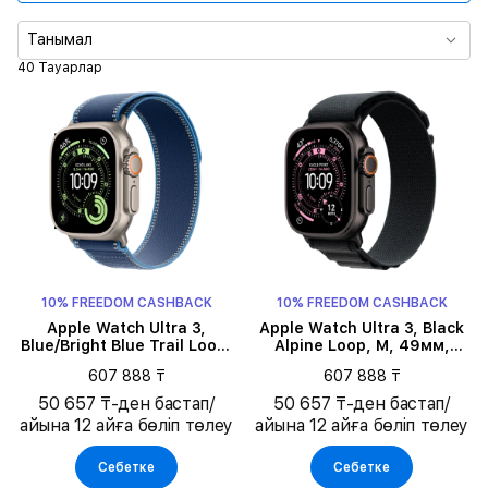
Корпус өлшемі
Танымал
40 Тауарлар
Түс
Зарядтаусыз жұмыс уақыты
Білезік түсі
Білезік түрі
10% FREEDOM CASHBACK
10% FREEDOM CASHBACK
Білезік өлшемі
Apple Watch Ultra 3,
Apple Watch Ultra 3, Black
Blue/Bright Blue Trail Loop,
Alpine Loop, M, 49мм,
S/M, 49мм, Natural
Қара
607 888 ₸
607 888 ₸
50 657 ₸-ден бастап/
50 657 ₸-ден бастап/
айына 12 айға бөліп төлеу
айына 12 айға бөліп төлеу
Себетке
Себетке