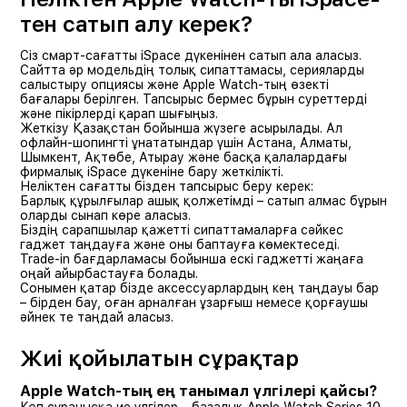
тен сатып алу керек?
Сіз смарт-сағатты iSpace дүкенінен сатып ала аласыз.
Сайтта әр модельдің толық сипаттамасы, серияларды
салыстыру опциясы және Apple Watch-тың өзекті
бағалары берілген. Тапсырыс бермес бұрын суреттерді
және пікірлерді қарап шығыңыз.
Жеткізу Қазақстан бойынша жүзеге асырылады. Ал
офлайн-шопингті ұнататындар үшін Астана, Алматы,
Шымкент, Ақтөбе, Атырау және басқа қалалардағы
фирмалық iSpace дүкеніне бару жеткілікті.
Неліктен сағатты бізден тапсырыс беру керек:
Барлық құрылғылар ашық қолжетімді – сатып алмас бұрын
оларды сынап көре аласыз.
Біздің сарапшылар қажетті сипаттамаларға сәйкес
гаджет таңдауға және оны баптауға көмектеседі.
Trade-in бағдарламасы бойынша ескі гаджетті жаңаға
оңай айырбастауға болады.
Сонымен қатар бізде аксессуарлардың кең таңдауы бар
– бірден бау, оған арналған ұзарғыш немесе қорғаушы
әйнек те таңдай аласыз.
Жиі қойылатын сұрақтар
Apple Watch-тың ең танымал үлгілері қайсы?
Көп сұранысқа ие үлгілер – базалық Apple Watch Series 10,