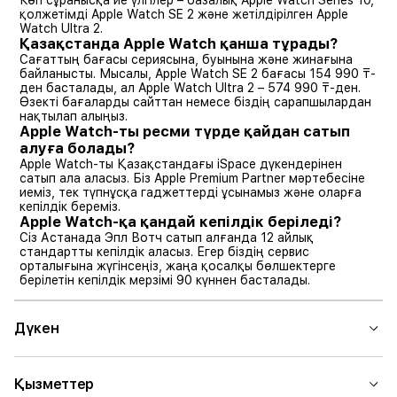
қолжетімді Apple Watch SE 2 және жетілдірілген Apple
Watch Ultra 2.
Қазақстанда Apple Watch қанша тұрады?
Сағаттың бағасы сериясына, буынына және жинағына
байланысты. Мысалы, Apple Watch SE 2 бағасы 154 990 ₸-
ден басталады, ал Apple Watch Ultra 2 – 574 990 ₸-ден.
Өзекті бағаларды сайттан немесе біздің сарапшылардан
нақтылап алыңыз.
Apple Watch-ты ресми түрде қайдан сатып
алуға болады?
Apple Watch-ты Қазақстандағы iSpace дүкендерінен
сатып ала аласыз. Біз Apple Premium Partner мәртебесіне
иеміз, тек түпнұсқа гаджеттерді ұсынамыз және оларға
кепілдік береміз.
Apple Watch-қа қандай кепілдік беріледі?
Сіз Астанада Эпл Вотч сатып алғанда 12 айлық
стандартты кепілдік аласыз. Егер біздің сервис
орталығына жүгінсеңіз, жаңа қосалқы бөлшектерге
берілетін кепілдік мерзімі 90 күннен басталады.
Дүкен
Қызметтер