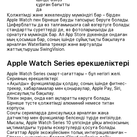
құрған бағытты
да
Қолжетімді және жекелендіру мүмкіндігі бар – бірден
Apple Watch пен бірнеше бауды тапсырыс беруге болады.
Циферблатты да өз талғамыңызға сай өзгертуге болады:
стандартты суреттерді де, өз фотоларыңызды да
орнатуға мүмкіндік бар. Ал App Store дүкенінде ондаған
мың қосымша бар, соның ішінде сұйықтықты бақылауға
арналған Waterllama трекері және виртуалды
жаттықтырушы SwingVision.
Apple Watch Series ерекшеліктері
Apple Watch Series смарт-сағаттары – бұл негізгі желі.
Серияның ерекшеліктері:
«Ақылды» функцияларды қолдау, соның ішінде фитнес-
трекер, хабарламалар мен қоңыраулар, Apple Pay, Siri,
денсаулықты бақылау.
Үлкен экран, онда көп ақпаратты көруге болады.
Бірнеше түсте қолжетімді алюминий немесе титан
корпусы.
Соңғы серияларда денсаулыққа арналған жаңа
датчиктер мен функциялар белсенді түрде енгізілуде.
Мысалы, Apple Watch Series 10 үлгісінде ұйқы апноэсының
ықтималдығы туралы ескертулерді қосуға болады.
Сағаттар Apple экожүйесімен толық интеграцияланған –