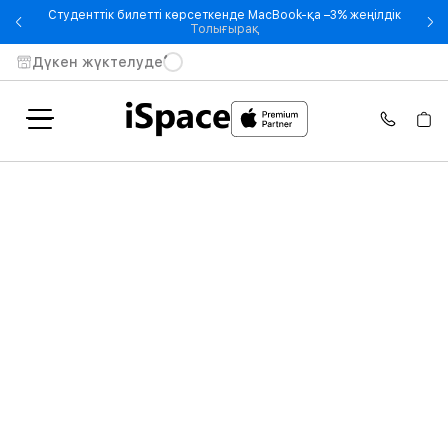
Студенттік билетті көрсеткенде MacBook-қа –3% жеңілдік
- Студенттік билетті көрсетке
Толығырақ
Дүкен жүктелуде