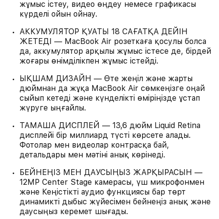
жұмыс істеу, видео өңдеу немесе графикасы
күрделі ойын ойнау.
АККУМУЛЯТОР ҚУАТЫ 18 САҒАТҚА ДЕЙІН
ЖЕТЕДІ — MacBook Air розеткаға қосулы болса
да, аккумулятор арқылы жұмыс істесе де, бірдей
жоғары өнімділікпен жұмыс істейді.
ЫҚШАМ ДИЗАЙН — Өте жеңіл және жарты
дюймнан да жұқа MacBook Air сөмкеңізге оңай
сыйып кетеді және күнделікті өміріңізде ұстап
жүруге ыңғайлы.
ТАМАША ДИСПЛЕЙ — 13,6 дюйм Liquid Retina
дисплейі бір миллиард түсті көрсете алады.
Фотолар мен видеолар контрасқа бай,
детальдары мен мәтіні анық көрінеді.
БЕЙНЕҢІЗ МЕН ДАУСЫҢЫЗ ЖАРҚЫРАСЫН —
12MP Center Stage камерасы, үш микрофонмен
және Кеңістікті аудио функциясы бар төрт
динамикті дыбыс жүйесімен бейнеңіз анық және
даусыңыз керемет шығады.