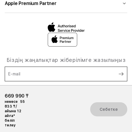
Apple Premium Partner
Біздің жаңалықтар жіберілімге жазылыңыз
E-mail
Мен
жеке деректерімді өңдеуге келісемін,
және
669 990 ₸
пайдалану шарттарымен таныстым
немесе
55
833 ₸/
Себетке
айына 12
айға*
бөліп
төлеу