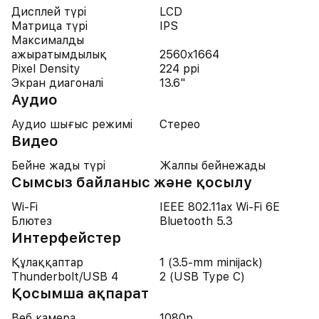
Дисплей түрі
LCD
Матрица түрі
IPS
Максималды
ажыратымдылық
2560x1664
Pixel Density
224 ppi
Экран диагоналі
13.6"
Аудио
Аудио шығыс режимі
Стерео
Видео
Бейне жады түрі
Жалпы бейнежады
Сымсыз байланыс және қосылу
Wi-Fi
IEEE 802.11ax Wi-Fi 6E
Блютез
Bluetooth 5.3
Интерфейстер
Құлаққаптар
1 (3.5-mm minijack)
Thunderbolt/USB 4
2 (USB Type C)
Қосымша ақпарат
Веб камера
1080p