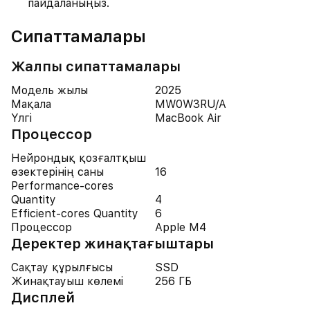
пайдаланыңыз.
Сипаттамалары
Жалпы сипаттамалары
Модель жылы
2025
Мақала
MW0W3RU/A
Үлгі
MacBook Air
Процессор
Нейрондық қозғалтқыш
өзектерінің саны
16
Performance-cores
Quantity
4
Efficient-cores Quantity
6
Процессор
Apple M4
Деректер жинақтағыштары
Сақтау құрылғысы
SSD
Жинақтауыш көлемі
256 ГБ
Дисплей