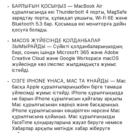
БАРЛЫҒЫН ҚОСЫҢЫЗ — MacBook Air
құрылғысында екі Thunderbolt 4 порты, MagSafe
зарядтау порты, құлаққап ұяшығы, Wi-Fi 6E және
Bluetooth 5.3 бар. Қосымша екі мониторға дейін
қосуға болады.
MACOS ЖҮЙЕСІНДЕ ҚОЛДАНБАЛАР
ЗЫМЫРАЙДЫ — Сүйікті қолданбаларыңыздың
бәрі, соның ішінде Microsoft 365 және Adobe
Creative Cloud және Google Workspace macOS
жүйесінде көз ілеспес жылдамдықта жұмыс
істейді.
СІЗГЕ IPHONE ҰНАСА, MAC ТА ҰНАЙДЫ — Mac
басқа Apple құрылғыларыңызбен бірге тамаша
үйлесімді жұмыс істейді. iPhone құрылғыңызда
не барын iPhone құрылғысын қайталау арқылы
Mac құрылғысынан көріңіз және басқарыңыз.
iPhone құрылғысынан көшірілген нәрсені Mac
құрылғысына қойыңыз. Mac құрылғыңызды
FaceTime қоңырауларына жауап беруге немесе
Хабарлар арқылы мәтіндік хабар жіберуге