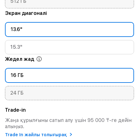
512 ГБ
Экран диагоналі
13.6"
15.3"
Жедел жад
16 ГБ
24 ГБ
Trade-in
Жаңа құрылғыны сатып алу үшін 95 000 ₸-ге дейін
алыңыз.
Trade In жайлы толығырақ