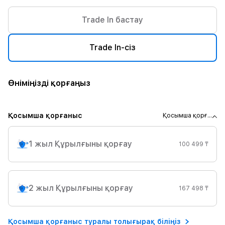
Trade In бастау
Trade In-сіз
Өніміңізді қорғаңыз
Қосымша қорғаныс
Қосымша қорғ...
1 жыл Құрылғыны қорғау
100 499 ₸
2 жыл Құрылғыны қорғау
167 498 ₸
Қосымша қорғаныс туралы толығырақ біліңіз