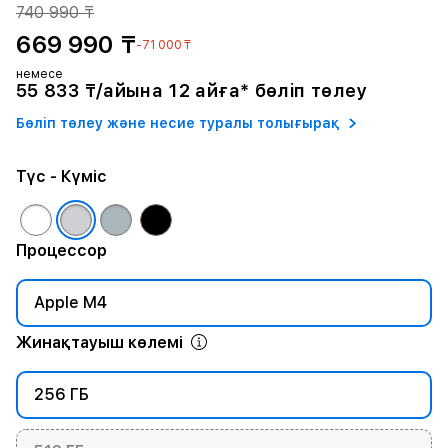
740 990 ₸
669 990 ₸
-71 000 ₸
немесе
55 833 ₸/айына 12 айға* бөліп төлеу
Бөліп төлеу және несие туралы толығырақ
Түс
- Күміс
Процессор
Apple M4
Жинақтауыш көлемі
256 ГБ