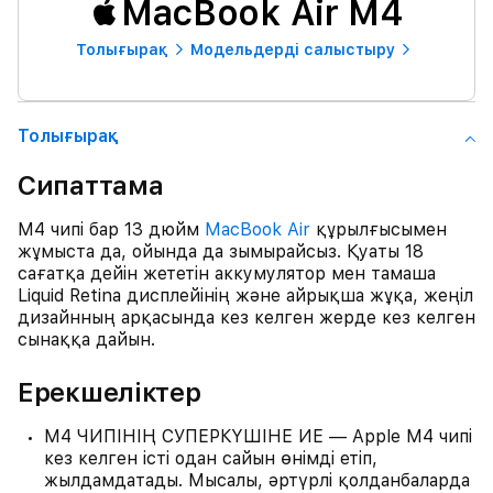
MacBook Air M4
Толығырақ
Модельдерді салыстыру
Толығырақ
Сипаттама
M4 чипі бар 13 дюйм
MacBook Air
құрылғысымен
жұмыста да, ойында да зымырайсыз. Қуаты 18
сағатқа дейін жететін аккумулятор мен тамаша
Liquid Retina дисплейінің және айрықша жұқа, жеңіл
дизайнның арқасында кез келген жерде кез келген
сынаққа дайын.
Ерекшеліктер
M4 ЧИПІНІҢ СУПЕРКҮШІНЕ ИЕ — Apple M4 чипі
кез келген істі одан сайын өнімді етіп,
жылдамдатады. Мысалы, әртүрлі қолданбаларда