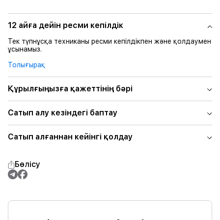
12 айға дейін ресми кепілдік
Тек түпнұсқа техниканы ресми кепілдікпен және қолдаумен
ұсынамыз.
Толығырақ
Құрылғыңызға қажеттінің бәрі
Сатып алу кезіндегі баптау
Сатып алғаннан кейінгі қолдау
Бөлісу