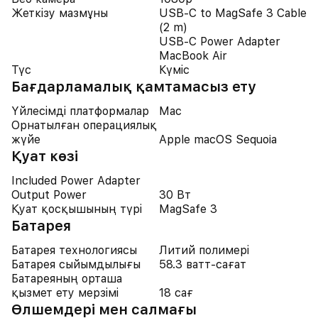
Жеткізу мазмұны
USB-C to MagSafe 3 Cable
(2 m)
USB-C Power Adapter
MacBook Air
Түс
Күміс
Бағдарламалық қамтамасыз ету
Үйлесімді платформалар
Mac
Орнатылған операциялық
жүйе
Apple macOS Sequoia
Қуат көзі
Included Power Adapter
Output Power
30 Вт
Қуат қосқышының түрі
MagSafe 3
Батарея
Батарея технологиясы
Литий полимері
Батарея сыйымдылығы
58.3 ватт-сағат
Батареяның орташа
қызмет ету мерзімі
18 сағ
Өлшемдері мен салмағы