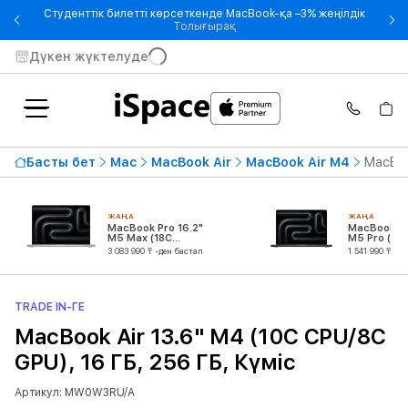
Студенттік билетті көрсеткенде MacBook-қа –3% жеңілдік
- Студенттік билетті көрсетке
Толығырақ
Дүкен жүктелуде
Басты бет
Mac
MacBook Air
MacBook Air M4
MacBoo
ЖАҢА
ЖАҢА
MacBook Pro 16.2"
MacBook Pr
M5 Max (18C
M5 Pro (15
CPU/40C GPU)
CPU/16C GP
3 083 990 ₸ -ден бастап
1 541 990 ₸ -д
TRADE IN-ГЕ
MacBook Air 13.6" M4 (10C CPU/8C
GPU), 16 ГБ, 256 ГБ, Күміс
Артикул: MW0W3RU/A