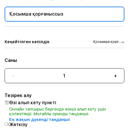
Қосымша қорғаныссыз
Кеңейтілген кепілдік
Қосымша қорғ...
Саны
-
+
Тезірек алу
Өзі алып кету пункті
Онлайн тапсырыс бергенде өзіңіз алып кету үшін
қолжетімді. Ыңғайлы орынды таңдаңыз.
Ең жақын дүкенді таңдаңыз
Жеткізу