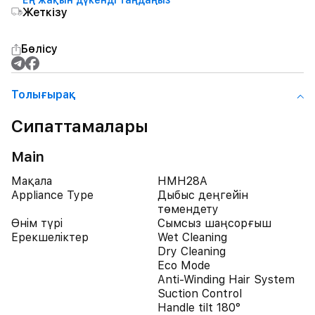
Ең жақын дүкенді таңдаңыз
Жеткізу
Бөлісу
Толығырақ
Сипаттамалары
Main
Мақала
HMH28A
Appliance Type
Дыбыс деңгейін
төмендету
Өнім түрі
Сымсыз шаңсорғыш
Ерекшеліктер
Wet Cleaning
Dry Cleaning
Eco Mode
Anti-Winding Hair System
Suction Control
Handle tilt 180°