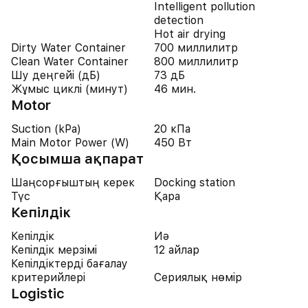
Intelligent pollution
detection
Hot air drying
Dirty Water Container
700 миллилитр
Clean Water Container
800 миллилитр
Шу деңгейі (дБ)
73 дБ
Жұмыс циклі (минут)
46 мин.
Motor
Suction (kPa)
20 кПа
Main Motor Power (W)
450 Вт
Қосымша ақпарат
Шаңсорғыштың керек
Docking station
Түс
Қара
Кепілдік
Кепілдік
Иә
Кепілдік мерзімі
12 айлар
Кепілдіктерді бағалау
критерийлері
Сериялық нөмір
Logistic