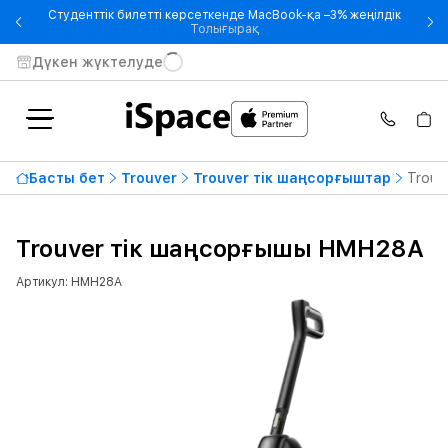
Студенттік билетті көрсеткенде MacBook-қа –3% жеңілдік
- Студенттік билетті көрсетке
Толығырақ
Дүкен жүктелуде
Басты бет
Trouver
Trouver тік шаңсорғыштар
Trouv
Trouver тік шаңсорғышы HMH28A
Артикул: HMH28A