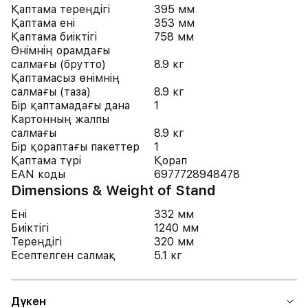
Қаптама тереңдігі
395 мм
Қаптама ені
353 мм
Қаптама биіктігі
758 мм
Өнімнің орамдағы
салмағы (брутто)
8.9 кг
Қаптамасыз өнімнің
салмағы (таза)
8.9 кг
Бір қаптамадағы дана
1
Картонның жалпы
салмағы
8.9 кг
Бір қораптағы пакеттер
1
Қаптама түрі
Қорап
EAN коды
6977728948478
Dimensions & Weight of Stand
Ені
332 мм
Биіктігі
1240 мм
Тереңдігі
320 мм
Есептелген салмақ
5.1 кг
Дүкен