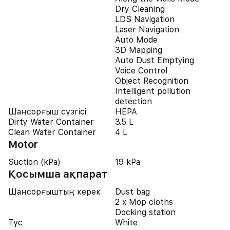
Dry Cleaning
LDS Navigation
Laser Navigation
Auto Mode
3D Mapping
Auto Dust Emptying
Voice Control
Object Recognition
Intelligent pollution
detection
Шаңсорғыш сүзгісі
HEPA
Dirty Water Container
3.5 L
Clean Water Container
4 L
Motor
Suction (kPa)
19 kPa
Қосымша ақпарат
Шаңсорғыштың керек
Dust bag
2 x Mop cloths
Docking station
Түс
White