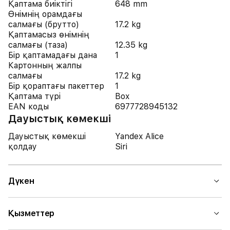
Қаптама биіктігі
648 mm
Өнімнің орамдағы
салмағы (брутто)
17.2 kg
Қаптамасыз өнімнің
салмағы (таза)
12.35 kg
Бір қаптамадағы дана
1
Картонның жалпы
салмағы
17.2 kg
Бір қораптағы пакеттер
1
Қаптама түрі
Box
EAN коды
6977728945132
Дауыстық көмекші
Дауыстық көмекші
Yandex Alice
қолдау
Siri
Дүкен
Қызметтер