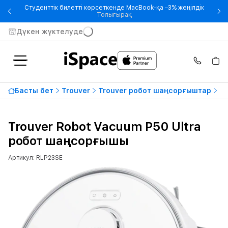
Студенттік билетті көрсеткенде MacBook-қа –3% жеңілдік
- Студенттік билетті көрсетке
Толығырақ
Дүкен жүктелуде
Басты бет
Trouver
Trouver робот шаңсорғыштар
Tr
Trouver Robot Vacuum P50 Ultra
робот шаңсорғышы
Артикул: RLP23SE