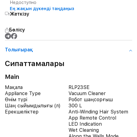
Недоступно
Ең жақын дүкенді таңдаңыз
Жеткізу
Бөлісу
Толығырақ
Сипаттамалары
Main
Мақала
RLP23SE
Appliance Type
Vacuum Cleaner
Өнім түрі
Робот шаңсорғыш
Шаң сыйымдылығы (л)
300 L
Ерекшеліктер
Anti-Winding Hair System
App Remote Control
LED Indication
Wet Cleaning
Along the Walls Mode