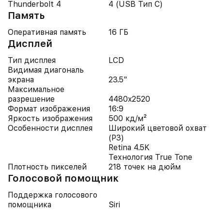
Thunderbolt 4
4 (USB Тип C)
Память
Оперативная память
16 ГБ
Дисплей
Тип дисплея
LCD
Видимая диагональ
экрана
23.5"
Максимальное
разрешение
4480x2520
Формат изображения
16:9
Яркость изображения
500 кд/м²
Особенности дисплея
Широкий цветовой охват
(P3)
Retina 4.5K
Технология True Tone
Плотность пикселей
218 точек на дюйм
Голосовой помощник
Поддержка голосового
помощника
Siri