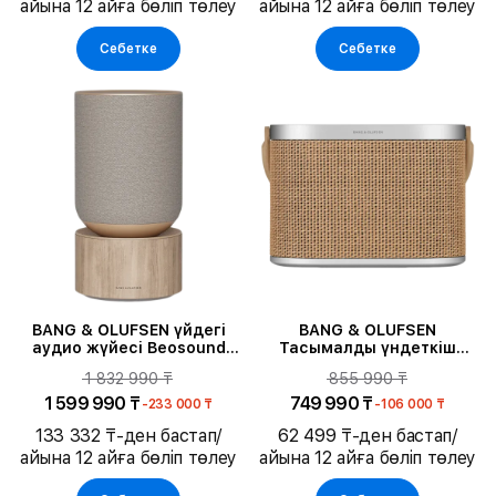
айына 12 айға бөліп төлеу
айына 12 айға бөліп төлеу
Себетке
Себетке
BANG & OLUFSEN үйдегі
BANG & OLUFSEN
аудио жүйесі Beosound
Тасымалды үндеткіш
Balance, Natural Oak
Beosound A5, Nordic
1 832 990 ₸
855 990 ₸
Weave
1 599 990 ₸
749 990 ₸
-233 000 ₸
-106 000 ₸
133 332 ₸-ден бастап/
62 499 ₸-ден бастап/
айына 12 айға бөліп төлеу
айына 12 айға бөліп төлеу