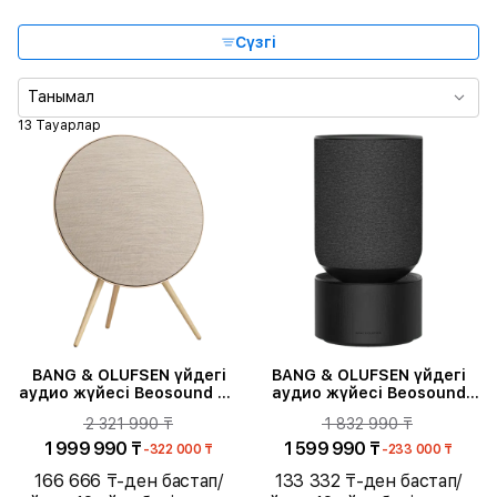
Батарея сыйымдылығы
Сүзгі
Танымал
13 Тауарлар
BANG & OLUFSEN үйдегі
BANG & OLUFSEN үйдегі
аудио жүйесі Beosound A9
аудио жүйесі Beosound
5th Gen, Gold Tone
Balance, Black Oak
2 321 990 ₸
1 832 990 ₸
1 999 990 ₸
1 599 990 ₸
-322 000 ₸
-233 000 ₸
166 666 ₸-ден бастап/
133 332 ₸-ден бастап/