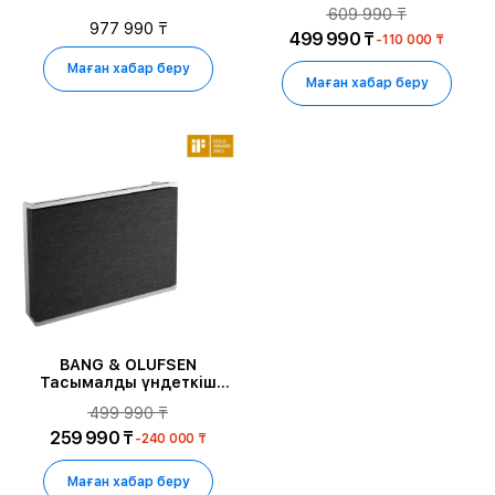
Beosound A5, Dark Oak
Emerge, Gold Tone
609 990 ₸
977 990 ₸
499 990 ₸
-110 000 ₸
Маған хабар беру
Маған хабар беру
BANG & OLUFSEN
Тасымалды үндеткіш
Beosound Level GA, Қара
499 990 ₸
сұр
259 990 ₸
-240 000 ₸
Маған хабар беру