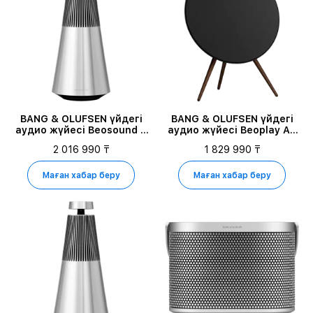
BANG & OLUFSEN үйдегі
BANG & OLUFSEN үйдегі
аудио жүйесі Beosound 2
аудио жүйесі Beoplay A9
3rd Gen, Табиғи
4th Gen, Қара
2 016 990 ₸
1 829 990 ₸
Маған хабар беру
Маған хабар беру