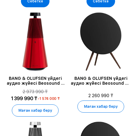
Себетке
Себетке
BANG & OLUFSEN үйдегі
BANG & OLUFSEN үйдегі
аудио жүйесі Beosound 2
аудио жүйесі Beosound A9
3rd Gen, Ferrari Red
5th Gen, Қара антрацит
2 973 990 ₸
2 260 990 ₸
1 399 990 ₸
-1 574 000 ₸
Маған хабар беру
Маған хабар беру