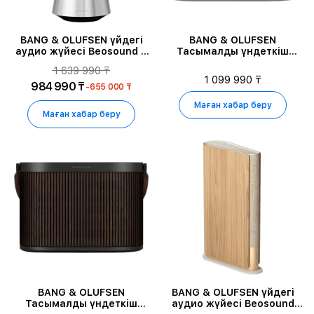
BANG & OLUFSEN үйдегі
BANG & OLUFSEN
аудио жүйесі Beosound 2
Тасымалды үндеткіш
2nd Gen, Aluminium
Beosound A5, Spaced
1 639 990 ₸
Aluminium
1 099 990 ₸
984 990 ₸
-655 000 ₸
Маған хабар беру
Маған хабар беру
BANG & OLUFSEN
BANG & OLUFSEN үйдегі
Тасымалды үндеткіш
аудио жүйесі Beosound