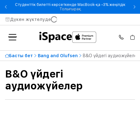
Студенттік билетті көрсеткенде MacBook-қа –3% жеңілдік
- Студенттік билетті көрсетке
Толығырақ
Дүкен жүктелуде
Қолжетімділік
Басты бет
Bang and Olufsen
B&O үйдегі аудиожүйелер
Ең жоғары баға
2 260 990 ₸
B&O үйдегі
Бастап
Дейін
аудиожүйелер
Өнім түрі
Түс
Шығыс қуаты