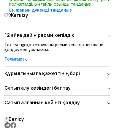
қолжетімді. Ыңғайлы орынды таңдаңыз.
Ең жақын дүкенді таңдаңыз
Жеткізу
12 айға дейін ресми кепілдік
Тек түпнұсқа техниканы ресми кепілдікпен және
қолдаумен ұсынамыз.
Толығырақ
Құрылғыңызға қажеттінің бәрі
Сатып алу кезіндегі баптау
Сатып алғаннан кейінгі қолдау
Бөлісу