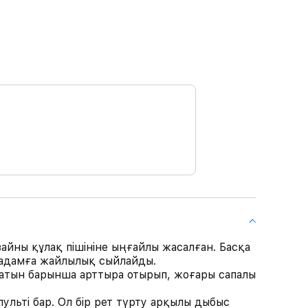
айны құлақ пішініне ыңғайлы жасалған. Басқа
 адамға жайлылық сыйлайды.
уатын барынша арттыра отырып, жоғары сапалы
ульті бар. Ол бір рет түрту арқылы дыбыс