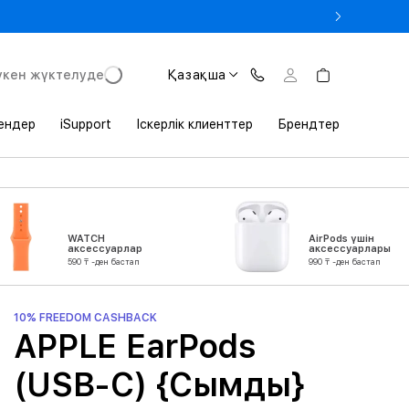
 Студенттік билетті көрсеткенде MacBook-қа –3% жеңілдік
үкен жүктелуде
Қазақша
ендер
iSupport
Іскерлік клиенттер
Брендтер
WATCH
AirPods үшін
аксессуарлар
аксессуарлары
590 ₸ -ден бастап
990 ₸ -ден бастап
10% FREEDOM CASHBACK
APPLE EarPods
(USB-C) {Сымды}