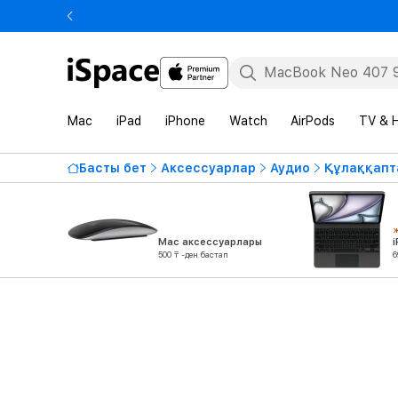
Mac
iPad
iPhone
Watch
AirPods
TV & 
Басты бет
Аксессуарлар
Аудио
Құлаққапт
Mac аксессуарлары
500 ₸ -ден бастап
6