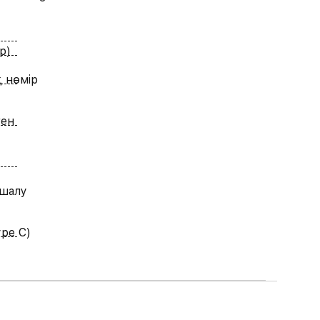
р)
 нөмір
ген
 шалу
ype C)