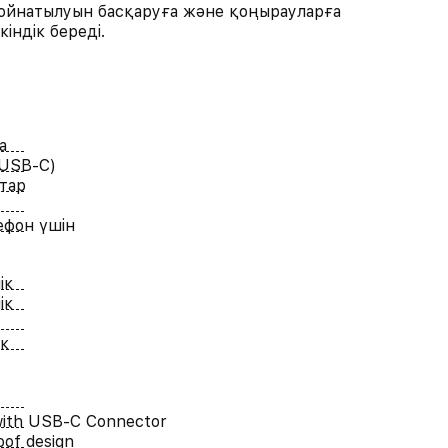
 ойнатылуын басқаруға және қоңырауларға
індік береді.
а
(USB-C)
тар
ефон үшін
ік
ік
к
with USB-C Connector
of design