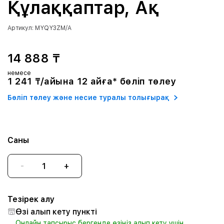
Құлаққаптар, Ақ
Артикул: MYQY3ZM/A
14 888 ₸
немесе
1 241 ₸/айына 12 айға* бөліп төлеу
Бөліп төлеу және несие туралы толығырақ
Саны
-
+
Тезірек алу
Өзі алып кету пункті
Онлайн тапсырыс бергенде өзіңіз алып кету үшін