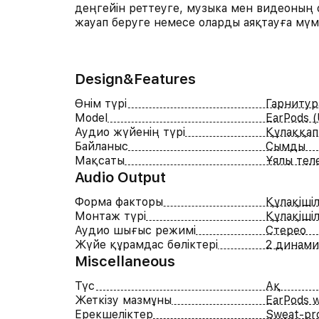
деңгейін реттеуге, музыка мен видеоның
жауап беруге немесе оларды аяқтауға мүмк
Design&Features
Өнім түрі
Гарнитур
Model
EarPods 
Аудио жүйенің түрі
Құлаққап
Байланыс
Сымды
Мақсаты
Ұялы тел
Audio Output
Форма факторы
Құлақішіл
Монтаж түрі
Құлақішіл
Аудио шығыс режимі
Стерео
Жүйе құрамдас бөліктері
2 динами
Miscellaneous
Түс
Ақ
Жеткізу мазмұны
EarPods 
Ерекшеліктер
Sweat-pro