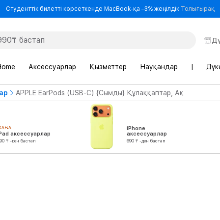
-
Студенттік билетті көрсеткенде MacBook-қа –3% жеңілдік
Толығырақ
Д
Home
Аксессуарлар
Қызметтер
Науқандар
|
Дүк
ар
APPLE EarPods (USB-C) {Сымды} Құлаққаптар, Ақ
ЖАҢА
iPhone
iPad аксессуарлар
аксессуарлар
90 ₸ -ден бастап
690 ₸ -ден бастап