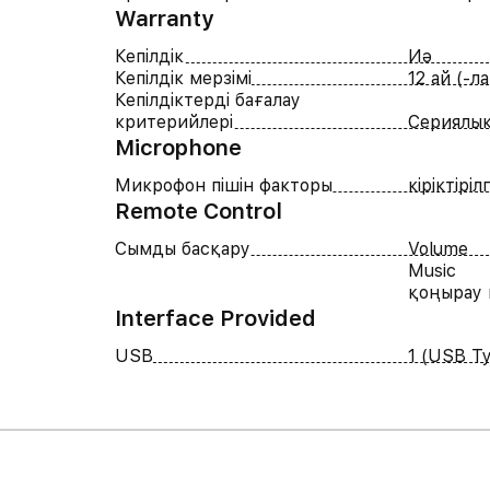
Warranty
Кепілдік
Иә
Кепілдік мерзімі
12 ай (-ла
Кепілдіктерді бағалау
критерийлері
Сериялық
Microphone
Микрофон пішін факторы
кіріктіріл
Remote Control
Сымды басқару
Volume
Music
қоңырау
Interface Provided
USB
1 (USB T