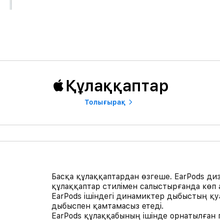
Құлаққаптар
Толығырақ
Басқа құлаққаптардан өзгеше. EarPods диз
құлаққаптар стилімен салыстырғанда көп
EarPods ішіндегі динамиктер дыбыстың қ
дыбыспен қамтамасыз етеді.
EarPods құлаққабының ішінде орнатылған п