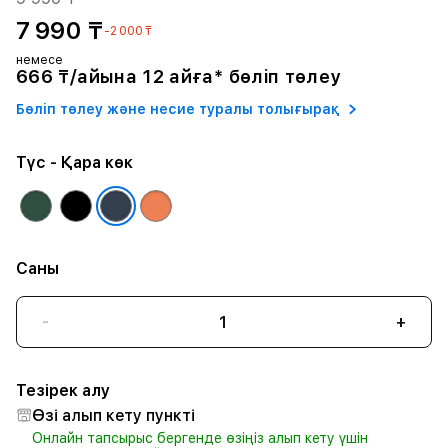
7 990 ₸
-2 000 ₸
немесе
666 ₸/айына 12 айға* бөліп төлеу
Бөліп төлеу және несие туралы толығырақ
Түс
- Қара көк
Саны
-
+
Тезірек алу
Өзі алып кету пункті
Онлайн тапсырыс бергенде өзіңіз алып кету үшін