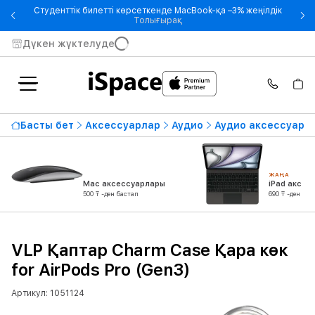
Студенттік билетті көрсеткенде MacBook-қа –3% жеңілдік
- Студенттік билетті көрсетке
Толығырақ
Дүкен жүктелуде
Басты бет
Аксессуарлар
Аудио
Аудио аксессуарл
ЖАҢА
Mac аксессуарлары
iPad аксес
500 ₸ -ден бастап
690 ₸ -ден бас
VLP Қаптар Charm Case Қара көк
for AirPods Pro (Gen3)
Артикул: 1051124