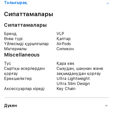
Толығырақ
Сипаттамалары
Сипаттамалары
Бренд
VLP
Өнім түрі
Қаптар
Үйлесімді құрылғылар
AirPods
Материалы
Силикон
Miscellaneous
Түс
Қара көк
Сыртқы әсерлерден
Сызудан, шаңнан және
қорғау
зақымданудан қорғау
Ерекшеліктер
Ultra Lightweight
Ultra Slim Design
Аксессуарлар кіреді
Key Chain
Дүкен