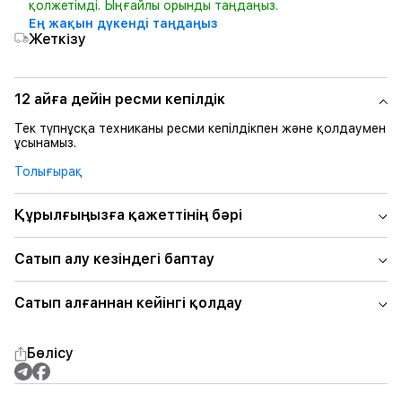
қолжетімді. Ыңғайлы орынды таңдаңыз.
Ең жақын дүкенді таңдаңыз
Жеткізу
12 айға дейін ресми кепілдік
Тек түпнұсқа техниканы ресми кепілдікпен және қолдаумен
ұсынамыз.
Толығырақ
Құрылғыңызға қажеттінің бәрі
Сатып алу кезіндегі баптау
Сатып алғаннан кейінгі қолдау
Бөлісу