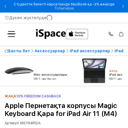
Студенттік билетті көрсеткенде MacBook-қа –3% жеңілдік
- Студенттік билетті көрсетке
Толығырақ
Дүкен жүктелуде
Басты бет
Аксессуарлар
iPad аксессуарлар
iPad ү
ЖАҢА
Mac аксессуарлары
iPad аксес
500 ₸ -ден бастап
690 ₸ -ден бас
ЖАҢА
10% FREEDOM CASHBACK
Apple Пернетақта корпусы Magic
Keyboard Қара for iPad Air 11 (M4)
Артикул: MGYX4RS/A