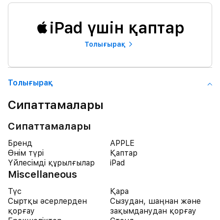
iPad үшін қаптар
Толығырақ
Толығырақ
Сипаттамалары
Сипаттамалары
Бренд
APPLE
Өнім түрі
Қаптар
Үйлесімді құрылғылар
iPad
Miscellaneous
Түс
Қара
Сыртқы әсерлерден
Сызудан, шаңнан және
қорғау
зақымданудан қорғау