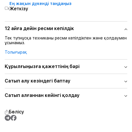
Ең жақын дүкенді таңдаңыз
Жеткізу
12 айға дейін ресми кепілдік
Тек түпнұсқа техниканы ресми кепілдікпен және қолдаумен
ұсынамыз.
Толығырақ
Құрылғыңызға қажеттінің бәрі
Сатып алу кезіндегі баптау
Сатып алғаннан кейінгі қолдау
Бөлісу