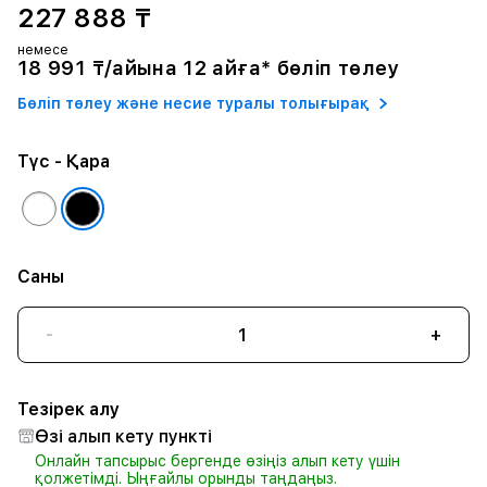
227 888 ₸
немесе
18 991 ₸/айына 12 айға* бөліп төлеу
Бөліп төлеу және несие туралы толығырақ
Түс
- Қара
Саны
-
+
Тезірек алу
Өзі алып кету пункті
Онлайн тапсырыс бергенде өзіңіз алып кету үшін
қолжетімді. Ыңғайлы орынды таңдаңыз.