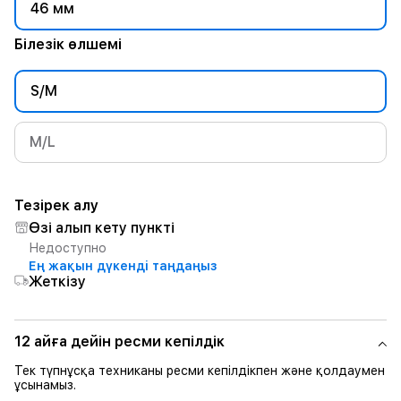
46 мм
Білезік өлшемі
S/M
M/L
Тезірек алу
Өзі алып кету пункті
Недоступно
Ең жақын дүкенді таңдаңыз
Жеткізу
12 айға дейін ресми кепілдік
Тек түпнұсқа техниканы ресми кепілдікпен және қолдаумен
ұсынамыз.