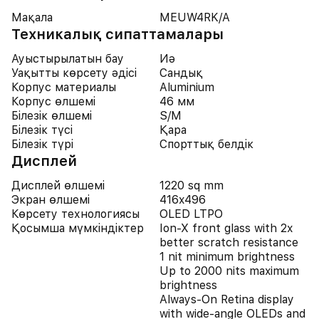
Мақала
MEUW4RK/A
Техникалық сипаттамалары
Ауыстырылатын бау
Иә
Уақытты көрсету әдісі
Сандық
Корпус материалы
Aluminium
Корпус өлшемі
46 мм
Білезік өлшемі
S/M
Білезік түсі
Қара
Білезік түрі
Спорттық белдік
Дисплей
Дисплей өлшемі
1220 sq mm
Экран өлшемі
416x496
Көрсету технологиясы
OLED LTPO
Қосымша мүмкіндіктер
Ion‑X front glass with 2x
better scratch resistance
1 nit minimum brightness
Up to 2000 nits maximum
brightness
Always‑On Retina display
with wide‑angle OLEDs and