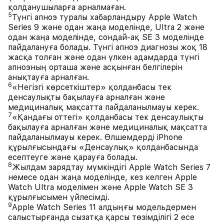
қолданушыларға арналмаған.
5
Түнгі апноэ туралы хабарландыру Apple Watch
Series 9 және одан жаңа моделінде, Ultra 2 және
одан жаңа моделінде, сондай-ақ SE 3 моделінде
пайдалануға болады. Түнгі апноэ диагнозы жоқ 18
жасқа толған және одан үлкен адамдарда түнгі
апноэның орташа және асқынған белгілерін
анықтауға арналған.
6
«Негізгі көрсеткіштер» қолданбасы тек
денсаулықты бақылауға арналған және
медициналық мақсатта пайдаланылмауы керек.
7
«Қандағы оттегі» қолданбасы тек денсаулықты
бақылауға арналған және медициналық мақсатта
пайдаланылмауы керек. Өлшемдерді iPhone
құрылғысындағы «Денсаулық» қолданбасында
есептеуге және қарауға болады.
8
Жылдам зарядтау мүмкіндігі Apple Watch Series 7
немесе одан жаңа моделінде, кез келген Apple
Watch Ultra моделімен және Apple Watch SE 3
құрылғысымен үйлесімді.
9
Apple Watch Series 11 алдыңғы модельдермен
салыстырғанда сызатқа қарсы төзімділігі 2 есе