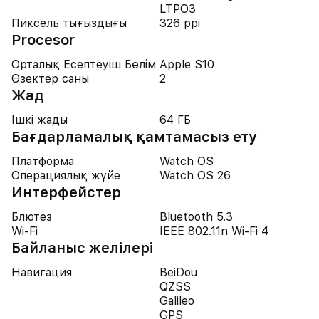
LTPO3
Пиксель тығыздығы
326 ppi
Procesor
Орталық Есептеуіш Бөлім
Apple S10
Өзектер саны
2
Жад
Ішкі жады
64 ГБ
Бағдарламалық қамтамасыз ету
Платформа
Watch OS
Операциялық жүйе
Watch OS 26
Интерфейстер
Блютез
Bluetooth 5.3
Wi-Fi
IEEE 802.11n Wi-Fi 4
Байланыс желілері
Навигация
BeiDou
QZSS
Galileo
GPS