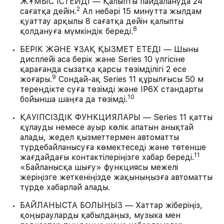
ЖҰМЫС ІСТЕЙДІ — Қалыпты пайдалануда 24
2
сағатқа дейін.
Ал небәрі 15 минутта жылдам
қуаттау арқылы 8 сағатқа дейін қалыпты
8
қолдануға мүмкіндік береді.
БЕРІК ЖӘНЕ ҰЗАҚ ҚЫЗМЕТ ЕТЕДІ — Шыны
дисплейі аса берік және Series 10 үлгісіне
қарағанда сызатқа қарсы төзімділігі 2 есе
9
жоғары.
Сондай-ақ Series 11 құрылғысы 50 м
тереңдікте суға төзімді және IP6X стандарты
10
бойынша шаңға да төзімді.
ҚАУІПСІЗДІК ФУНКЦИЯЛАРЫ — Series 11 қатты
құлауды немесе ауыр көлік апатын анықтай
алады, жедел қызметтермен автоматты
түрдебайланысуға көмектеседі және төтенше
11
жағдайдағы контактілеріңізге хабар береді.
«Байланысқа шығу» функциясы межелі
жеріңізге жеткеніңізде жақыныңызға автоматты
түрде хабарлай алады.
БАЙЛАНЫСТА БОЛЫҢЫЗ — Хаттар жіберіңіз,
қоңырауларды қабылдаңыз, музыка мен