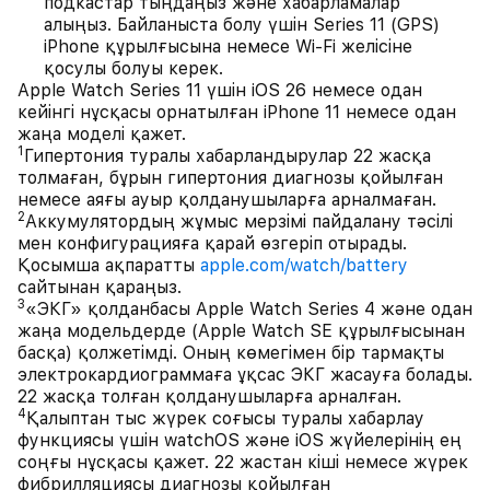
подкастар тыңдаңыз және хабарламалар
алыңыз. Байланыста болу үшін Series 11 (GPS)
iPhone құрылғысына немесе Wi-Fi желісіне
қосулы болуы керек.
Apple Watch Series 11 үшін iOS 26 немесе одан
кейінгі нұсқасы орнатылған iPhone 11 немесе одан
жаңа моделі қажет.
1
Гипертония туралы хабарландырулар 22 жасқа
толмаған, бұрын гипертония диагнозы қойылған
немесе аяғы ауыр қолданушыларға арналмаған.
2
Аккумулятордың жұмыс мерзімі пайдалану тәсілі
мен конфигурацияға қарай өзгеріп отырады.
Қосымша ақпаратты
apple.com/watch/battery
сайтынан қараңыз.
3
«ЭКГ» қолданбасы Apple Watch Series 4 және одан
жаңа модельдерде (Apple Watch SE құрылғысынан
басқа) қолжетімді. Оның көмегімен бір тармақты
электрокардиограммаға ұқсас ЭКГ жасауға болады.
22 жасқа толған қолданушыларға арналған.
4
Қалыптан тыс жүрек соғысы туралы хабарлау
функциясы үшін watchOS және iOS жүйелерінің ең
соңғы нұсқасы қажет. 22 жастан кіші немесе жүрек
фибрилляциясы диагнозы қойылған