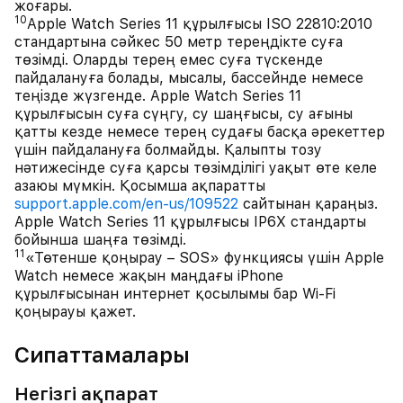
жоғары.
10
Apple Watch Series 11 құрылғысы ISO 22810:2010
стандартына сәйкес 50 метр тереңдікте суға
төзімді. Оларды терең емес суға түскенде
пайдалануға болады, мысалы, бассейнде немесе
теңізде жүзгенде. Apple Watch Series 11
құрылғысын суға сүңгу, су шаңғысы, су ағыны
қатты кезде немесе терең судағы басқа әрекеттер
үшін пайдалануға болмайды. Қалыпты тозу
нәтижесінде суға қарсы төзімділігі уақыт өте келе
азаюы мүмкін. Қосымша ақпаратты
support.apple.com/en-us/109522
сайтынан қараңыз.
Apple Watch Series 11 құрылғысы IP6X стандарты
бойынша шаңға төзімді.
11
«Төтенше қоңырау – SOS» функциясы үшін Apple
Watch немесе жақын маңдағы iPhone
құрылғысынан интернет қосылымы бар Wi-Fi
қоңырауы қажет.
Сипаттамалары
Негізгі ақпарат