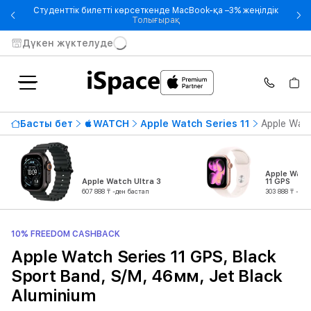
Студенттік билетті көрсеткенде MacBook-қа –3% жеңілдік
- Студенттік билетті көрсетке
Толығырақ
Дүкен жүктелуде
Басты бет
WATCH
Apple Watch Series 11
Apple Watc
Apple Watc
Apple Watch Ultra 3
11 GPS
607 888 ₸ -ден бастап
303 888 ₸ -ден
10% FREEDOM CASHBACK
Apple Watch Series 11 GPS, Black
Sport Band, S/M, 46мм, Jet Black
Aluminium