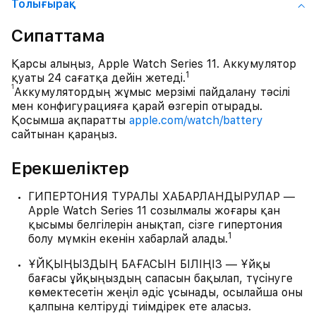
Толығырақ
Сипаттама
Қарсы алыңыз, Apple Watch Series 11. Аккумулятор
1
қуаты 24 сағатқа дейін жетеді.
1
Аккумулятордың жұмыс мерзімі пайдалану тәсілі
мен конфигурацияға қарай өзгеріп отырады.
Қосымша ақпаратты
apple.com/watch/battery
сайтынан қараңыз.
Ерекшеліктер
ГИПЕРТОНИЯ ТУРАЛЫ ХАБАРЛАНДЫРУЛАР —
Apple Watch Series 11 созылмалы жоғары қан
қысымы белгілерін анықтап, сізге гипертония
1
болу мүмкін екенін хабарлай алады.
ҰЙҚЫҢЫЗДЫҢ БАҒАСЫН БІЛІҢІЗ — Ұйқы
бағасы ұйқыңыздың сапасын бақылап, түсінуге
көмектесетін жеңіл әдіс ұсынады, осылайша оны
қалпына келтіруді тиімдірек ете аласыз.