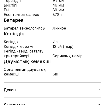
Тереңдігі
9.7 мм
Биіктігі
46 мм
Ені
39 мм
Есептелген салмақ
37.8 г
Батарея
Батарея технологиясы
Ли-ион
Кепілдік
Кепілдік
Иә
Кепілдік мерзімі
12 ай (-лар)
Кепілдіктерді бағалау
критерийлері
Сериялық нөмір
Дауыстық көмекші
Орнатылған дауыстық
көмекші
Siri
Дүкен
Қызметтер