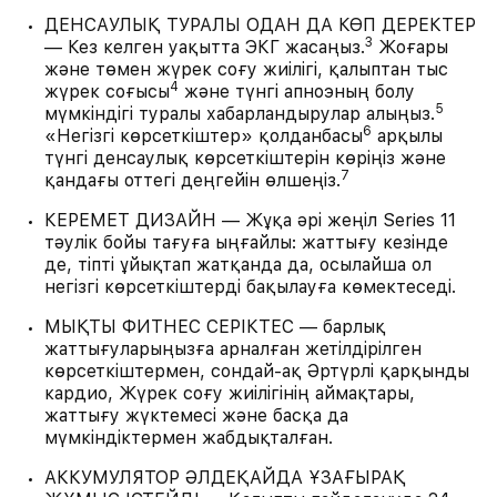
ДЕНСАУЛЫҚ ТУРАЛЫ ОДАН ДА КӨП ДЕРЕКТЕР
3
— Кез келген уақытта ЭКГ жасаңыз.
Жоғары
және төмен жүрек соғу жиілігі, қалыптан тыс
4
жүрек соғысы
және түнгі апноэның болу
5
мүмкіндігі туралы хабарландырулар алыңыз.
6
«Негізгі көрсеткіштер» қолданбасы
арқылы
түнгі денсаулық көрсеткіштерін көріңіз және
7
қандағы оттегі деңгейін өлшеңіз.
КЕРЕМЕТ ДИЗАЙН — Жұқа әрі жеңіл Series 11
тәулік бойы тағуға ыңғайлы: жаттығу кезінде
де, тіпті ұйықтап жатқанда да, осылайша ол
негізгі көрсеткіштерді бақылауға көмектеседі.
МЫҚТЫ ФИТНЕС СЕРІКТЕС — барлық
жаттығуларыңызға арналған жетілдірілген
көрсеткіштермен, сондай-ақ Әртүрлі қарқынды
кардио, Жүрек соғу жиілігінің аймақтары,
жаттығу жүктемесі және басқа да
мүмкіндіктермен жабдықталған.
АККУМУЛЯТОР ӘЛДЕҚАЙДА ҰЗАҒЫРАҚ