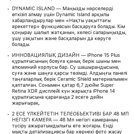
DYNAMIC ISLAND — Маңызды нәрселерді
өткізіп алмау үшін Dynamic Island арқылы
хабарландырулар мен «Нақты уақыттағы
әрекеттер» функциясын басқаруға болады. Кім
қоңырау шалып жатқанын, келесі сапарыңызды,
ұшу уақытын және басқаларын да көруге
болады.
ИННОВАЦИЯЛЫҚ ДИЗАЙН — iPhone 15 Plus
құрылғысының бояуға қанық берік шыны мен
алюминий корпусы бар. Су шашырандысына,
суға және шаңға қарсы төзімді. Алдыңғы панелі
таңғаларлық берік Ceramic Shield материалымен
қапталған. Сонымен қатар 6,7 дюйм Super
Retina XDR дисплейі күн жарықта iPhone 14
құрылғысына қарағанда 2 есеге дейін
жарығырақ.
2 ЕСЕ ҮЛКЕЙТЕТІН ТЕЛЕОБЪЕКТИВІ БАР 48 МП
НЕГІЗГІ КАМЕРА — 48 Мп негізгі камераның
түсіру ажыратымдылығы өте жоғары. Енді
мықты детализациясы бар көрнекі фото жасау