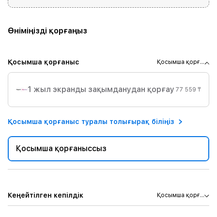
Өніміңізді қорғаңыз
Қосымша қорғаныс
Қосымша қорғ...
1 жыл экранды зақымданудан қорғау
77 559 ₸
Қосымша қорғаныс туралы толығырақ біліңіз
Қосымша қорғаныссыз
Кеңейтілген кепілдік
Қосымша қорғ...