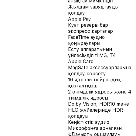
анықтау мүмкіндігі
Жылдам зарядтауды
қолдау
Apple Pay
Қуат резерві бар
экспресс карталар
FaceTime аудио
қоңыраулары
Есту аппаратының
үйлесімділігі M3, T4
Apple Card
MagSafe аксессуарларына
қолдау көрсету
16 ядролы нейрондық
қозғалтқыш
2 өнімділік ядросы және 4
тиімділік ядросы
Dolby Vision, HDR10 және
HLG жүйелерінде HDR
қолдауы
Кеңістіктік аудио
Микрофонға арналған
«Дауысты оқшаулау»