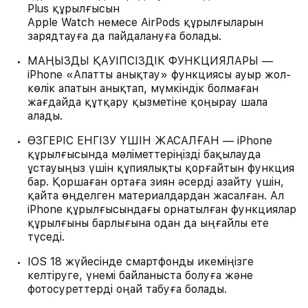
Plus құрылғысын
Apple Watch немесе AirPods құрылғыларын
зарядтауға да пайдалануға болады.
МАҢЫЗДЫ ҚАУІПСІЗДІК ФУНКЦИЯЛАРЫ —
iPhone «Апатты анықтау» функциясы ауыр жол-
көлік апатын анықтап, мүмкіндік болмаған
жағдайда құтқару қызметіне қоңырау шала
алады.
ӨЗГЕРІС ЕНГІЗУ ҮШІН ЖАСАЛҒАН — iPhone
құрылғысында мәліметтеріңізді бақылауда
ұстауыңыз үшін құпиялықты қорғайтын функция
бар. Қоршаған ортаға зиян әсерді азайту үшін,
қайта өңделген материалдардан жасалған. Ал
iPhone құрылғысындағы орнатылған функциялар
құрылғыны барлығына одан да ыңғайлы ете
түседі.
IOS 18 жүйесінде смартфонды икеміңізге
келтіруге, үнемі байланыста болуға және
фотосуреттерді оңай табуға болады.