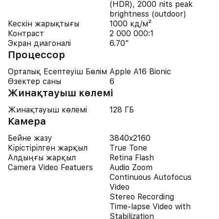
(HDR), 2000 nits peak
brightness (outdoor)
Кескін жарықтығы
1000 кд/м²
Контраст
2 000 000:1
Экран диагоналі
6.70"
Процессор
Орталық Есептеуіш Бөлім
Apple A16 Bionic
Өзектер саны
6
Жинақтауыш көлемі
Жинақтауыш көлемі
128 ГБ
Камера
Бейне жазу
3840x2160
Кірістірілген жарқыл
True Tone
Алдыңғы жарқыл
Retina Flash
Camera Video Featuers
Audio Zoom
Continuous Autofocus
Video
Stereo Recording
Time-lapse Video with
Stabilization