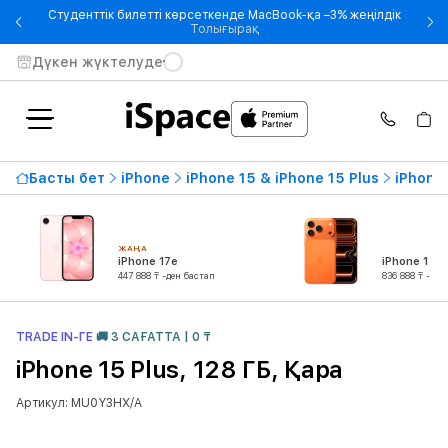
Студенттік билетті көрсеткенде MacBook-қа –3% жеңілдік
- Студенттік билетті көрсетке
Толығырақ
Дүкен жүктелуде
Басты бет
iPhone
iPhone 15 & iPhone 15 Plus
iPhone 
ЖАҢА
iPhone 17e
iPhone 17 P
447 888 ₸ -ден бастап
836 888 ₸ -ден
TRADE IN-ГЕ
🚚 3 САҒАТТА | 0 ₸
iPhone 15 Plus, 128 ГБ, Қара
Артикул: MU0Y3HX/A