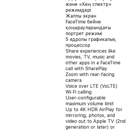
және «Кең спектр»
режимдері
Жалпы экран
FaceTime бейне
қоңырауларындағы
портрет режимі
5 ядролы графикалық
процессор
Share experiences like
movies, TV, music and
other apps in a FaceTime
call with SharePlay
Zoom with rear‑facing
camera
Voice over LTE (VoLTE)
Wi‑Fi calling
User‑configurable
maximum volume limit
Up to 4K HDR AirPlay for
mirroring, photos, and
video out to Apple TV (2nd
generation or later) or