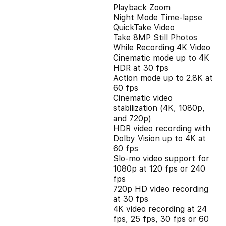
Playback Zoom
Night Mode Time-lapse
QuickTake Video
Take 8MP Still Photos
While Recording 4K Video
Cinematic mode up to 4K
HDR at 30 fps
Action mode up to 2.8K at
60 fps
Cinematic video
stabilization (4K, 1080p,
and 720p)
HDR video recording with
Dolby Vision up to 4K at
60 fps
Slo‑mo video support for
1080p at 120 fps or 240
fps
720p HD video recording
at 30 fps
4K video recording at 24
fps, 25 fps, 30 fps or 60