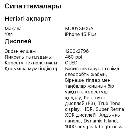
Сипаттамалары
Негізгі ақпарат
Мақала
MU0Y3HX/A
Үлгі
iPhone 15 Plus
Дисплей
Экран өлшемі
1290x2796
Пиксель тығыздығы
460 ppi
Көрсету технологиясы
OLED
Қосымша мүмкіндіктер
Басып шығаруға төзімді
олеофобты жабын,
Бірнеше тілдер мен
таңбалар жиынын бір
уақытта көрсетуді
қолдау, Кең түсті
дисплей (P3), True Tone
display, HDR, Super Retina
XDR дисплейі, Алдыңғы
панель, Dynamic Island,
1600 nits peak brightness