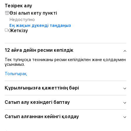
Тезірек алу
Өзі алып кету пункті
Недоступно
Ең жақын дүкенді таңдаңыз
Жеткізу
12 айға дейін ресми кепілдік
Тек түпнұсқа техниканы ресми кепілдікпен және қолдаумен
ұсынамыз.
Толығырақ
Құрылғыңызға қажеттінің бәрі
Сатып алу кезіндегі баптау
Сатып алғаннан кейінгі қолдау