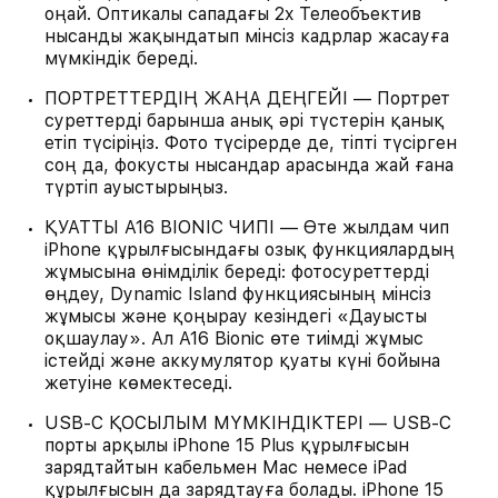
оңай. Оптикалы сападағы 2x Телеобъектив
нысанды жақындатып мінсіз кадрлар жасауға
мүмкіндік береді.
ПОРТРЕТТЕРДІҢ ЖАҢА ДЕҢГЕЙІ — Портрет
суреттерді барынша анық әрі түстерін қанық
етіп түсіріңіз. Фото түсірерде де, тіпті түсірген
соң да, фокусты нысандар арасында жай ғана
түртіп ауыстырыңыз.
ҚУАТТЫ A16 BIONIC ЧИПІ — Өте жылдам чип
iPhone құрылғысындағы озық функциялардың
жұмысына өнімділік береді: фотосуреттерді
өңдеу, Dynamic Island функциясының мінсіз
жұмысы және қоңырау кезіндегі «Дауысты
оқшаулау». Ал A16 Bionic өте тиімді жұмыс
істейді және аккумулятор қуаты күні бойына
жетуіне көмектеседі.
USB-C ҚОСЫЛЫМ МҮМКІНДІКТЕРІ — USB-C
порты арқылы iPhone 15 Plus құрылғысын
зарядтайтын кабельмен Mac немесе iPad
құрылғысын да зарядтауға болады. iPhone 15