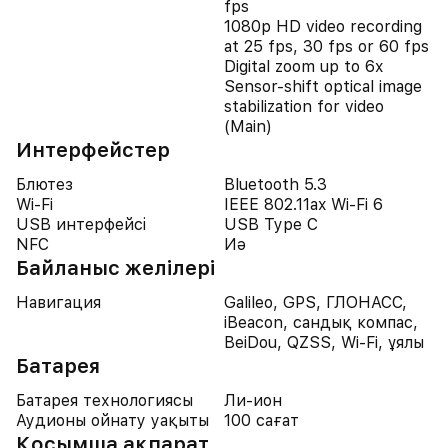
fps
1080p HD video recording
at 25 fps, 30 fps or 60 fps
Digital zoom up to 6x
Sensor-shift optical image
stabilization for video
(Main)
Интерфейстер
Блютез
Bluetooth 5.3
Wi-Fi
IEEE 802.11ax Wi-Fi 6
USB интерфейсі
USB Type C
NFC
Иә
Байланыс желілері
Навигация
Galileo, GPS, ГЛОНАСС,
iBeacon, сандық компас,
BeiDou, QZSS, Wi-Fi, ұялы
Батарея
Батарея технологиясы
Ли-ион
Аудионы ойнату уақыты
100 сағат
Қосымша ақпарат