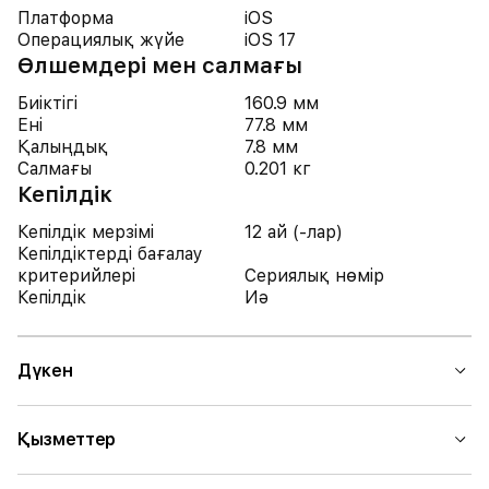
Платформа
iOS
Операциялық жүйе
iOS 17
Өлшемдері мен салмағы
Биіктігі
160.9 мм
Ені
77.8 мм
Қалыңдық
7.8 мм
Салмағы
0.201 кг
Кепілдік
Кепілдік мерзімі
12 ай (-лар)
Кепілдіктерді бағалау
критерийлері
Сериялық нөмір
Кепілдік
Иә
Дүкен
Қызметтер