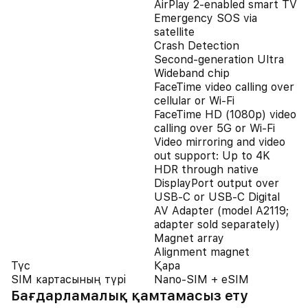
AirPlay 2‑enabled smart TV
Emergency SOS via
satellite
Crash Detection
Second-generation Ultra
Wideband chip
FaceTime video calling over
cellular or Wi‑Fi
FaceTime HD (1080p) video
calling over 5G or Wi-Fi
Video mirroring and video
out support: Up to 4K
HDR through native
DisplayPort output over
USB-C or USB-C Digital
AV Adapter (model A2119;
adapter sold separately)
Magnet array
Alignment magnet
Түс
Қара
SIM картасының түрі
Nano-SIM + eSIM
Бағдарламалық қамтамасыз ету