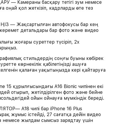
У — Камераны басқару тетігі зум немесе
а оңай қол жеткізіп, кадрларды өте тез
 — Жақсартылған автофокусы бар кең
керемет детальдары бар фото және видео
ығы жоғары суреттер түсіріп, 2х
ырыңыз.
иялық стильдердің соңғы буыны көбірек
ретте көрнекілік қабілетіңізді ашуға
келгенін қалаған уақытыңызда кері қайтаруға
 15 құрылғысындағы A16 Bionic чипінен екі
дей отырып, жетілдірілген фото және бейне
сольдегідей ойын ойнауға мүмкіндік береді.
Р— A18 чипі бар iPhone 16 Plus
ақ жұмыс істейді, 27 сағатқа дейін видео
 немесе жылдам сымсыз зарядтау үшін