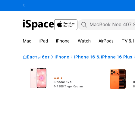
Mac
iPad
iPhone
Watch
AirPods
TV & 
Басты бет
iPhone
iPhone 16 & iPhone 16 Plus
ЖАҢА
iPhone 17e
i
447 888 ₸ -ден бастап
8