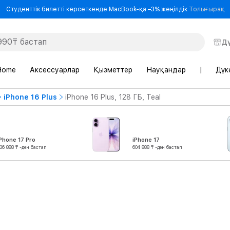
-
Студенттік билетті көрсеткенде MacBook-қа –3% жеңілдік
Толығырақ
Д
Home
Аксессуарлар
Қызметтер
Науқандар
|
Дүк
iPhone 16 Plus
iPhone 16 Plus, 128 ГБ, Teal
Phone 17 Pro
iPhone 17
36 888 ₸ -ден бастап
604 888 ₸ -ден бастап