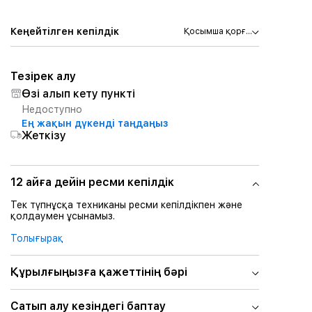
Кеңейтілген кепілдік
Қосымша қорғ...
Тезірек алу
Өзі алып кету пункті
Недоступно
Ең жақын дүкенді таңдаңыз
Жеткізу
12 айға дейін ресми кепілдік
Тек түпнұсқа техниканы ресми кепілдікпен және
қолдаумен ұсынамыз.
Толығырақ
Құрылғыңызға қажеттінің бәрі
Сатып алу кезіндегі баптау