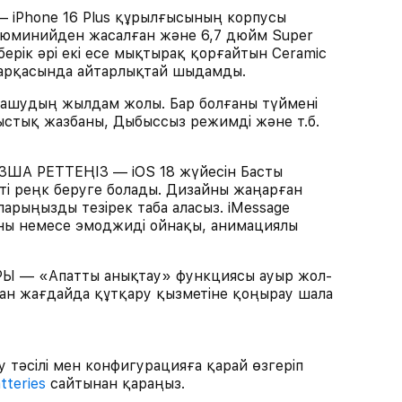
Phone 16 Plus құрылғысының корпусы
люминийден жасалған және 6,7 дюйм Super
ерік әрі екі есе мықтырақ қорғайтын Ceramic
 арқасында айтарлықтай шыдамды.
шудың жылдам жолы. Бар болғаны түймені
стық жазбаны, Дыбыссыз режимді және т.б.
 РЕТТЕҢІЗ — iOS 18 жүйесін Басты
сті реңк беруге болады. Дизайны жаңарған
арыңызды тезірек таба аласыз. iMessage
аны немесе эмоджиді ойнақы, анимациялы
— «Апатты анықтау» функциясы ауыр жол-
ған жағдайда құтқару қызметіне қоңырау шала
 тәсілі мен конфигурацияға қарай өзгеріп
tteries
сайтынан қараңыз.