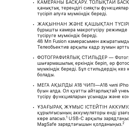
КАМЕРАНЫ БАСҚАРУ. ТОЛЫҚТАЙ БАСҚАР
қанықтық тереңдігі сияқты функцияларғ
түсіріп алуға мүмкіндік береді.
ЖАҚЫННАН ЖӘНЕ ҚАШЫҚТАН ТҮСІРІҢІЗ
бұрышты камера макротүсіру режимде 
түсіруге мүмкіндік береді.
48 Мп Fusion камерасымен ажыратымдыл
Телеобъектив арқылы кадр зумын артт
ФОТОГРАФИЯЛЫҚ СТИЛЬДЕР — Фотограф
шығармашылық еркіндік беріп, әр фотосу
мүмкіндік береді. Бұл стильдердің кез 
болады.
МЕГА АҚЫЛДЫ A18 ЧИПІ—A18 чипі iPhone
буын алда. Ол қуатты айтарлықтай үнем
түсіру функцияларын ұсынады және кон
ҰЗАҒЫРАҚ ЖҰМЫС ІСТЕЙТІН АККУМУЛЯТО
құрылғысының аккумуляторы енді ұзағыр
1
көре аласыз.
USB-C арқылы зарядтаңыз
2
MagSafe зарядтағышын қолданыңыз.