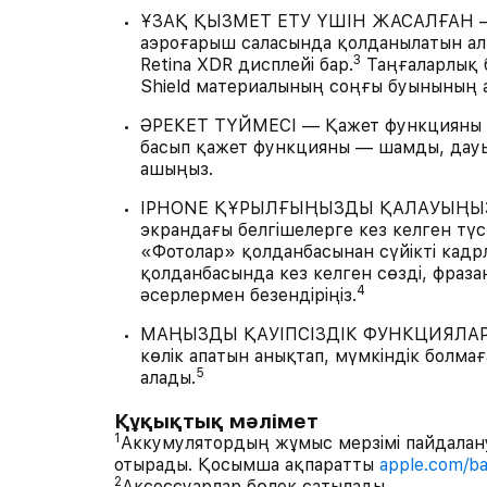
ҰЗАҚ ҚЫЗМЕТ ЕТУ ҮШІН ЖАСАЛҒАН — i
аэроғарыш саласында қолданылатын а
3
Retina XDR дисплейі бар.
Таңғаларлық б
Shield материалының соңғы буынының
ӘРЕКЕТ ТҮЙМЕСІ — Қажет функцияны а
басып қажет функцияны — шамды, дауы
ашыңыз.
IPHONE ҚҰРЫЛҒЫҢЫЗДЫ ҚАЛАУЫҢЫЗША
экрандағы белгішелерге кез келген тү
«Фотолар» қолданбасынан сүйікті кадрл
қолданбасында кез келген сөзді, фраз
4
әсерлермен безендіріңіз.
МАҢЫЗДЫ ҚАУІПСІЗДІК ФУНКЦИЯЛАРЫ 
көлік апатын анықтап, мүмкіндік болма
5
алады.
Құқықтық мәлімет
1
Аккумулятордың жұмыс мерзімі пайдалану
отырады. Қосымша ақпаратты
apple.com/ba
2
Аксессуарлар бөлек сатылады.