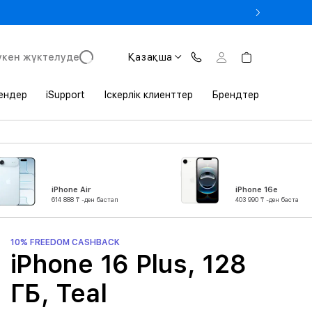
 Студенттік билетті көрсеткенде MacBook-қа –3% жеңілдік
үкен жүктелуде
Қазақша
ендер
iSupport
Іскерлік клиенттер
Брендтер
iPhone Air
iPhone 16e
614 888 ₸ -ден бастап
403 990 ₸ -ден бастап
10% FREEDOM CASHBACK
iPhone 16 Plus, 128
ГБ, Teal