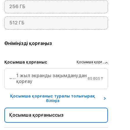
256 ГБ
512 ГБ
Өніміңізді қорғаңыз
Қосымша қорғаныс
Қосымша қорғ...
1 жыл экранды зақымданудан
85 805 ₸
қорғау
Қосымша қорғаныс туралы толығырақ
біліңіз
Қосымша қорғаныссыз