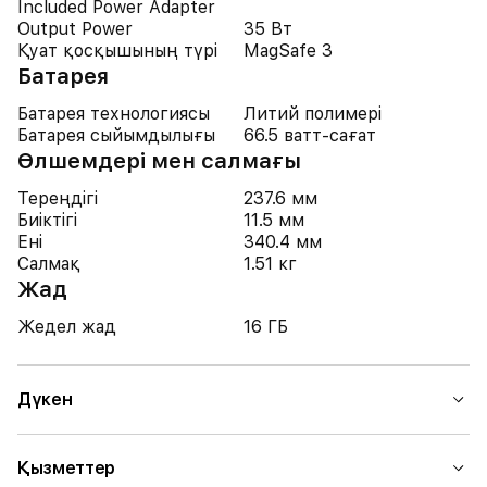
Included Power Adapter
Output Power
35 Вт
Қуат қосқышының түрі
MagSafe 3
Батарея
Батарея технологиясы
Литий полимері
Батарея сыйымдылығы
66.5 ватт-сағат
Өлшемдері мен салмағы
Тереңдігі
237.6 мм
Биіктігі
11.5 мм
Ені
340.4 мм
Салмақ
1.51 кг
Жад
Жедел жад
16 ГБ
Дүкен
Қызметтер