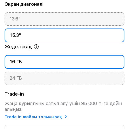
Экран диагоналі
13.6"
15.3"
Жедел жад
16 ГБ
24 ГБ
Trade-in
Жаңа құрылғыны сатып алу үшін 95 000 ₸-ге дейін
алыңыз.
Trade In жайлы толығырақ