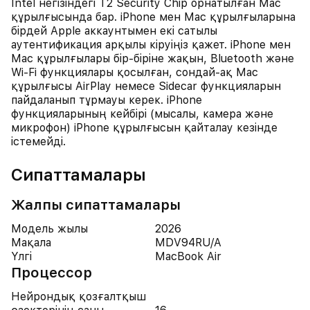
Intel негізіндегі T2 Security Chip орнатылған Mac
құрылғысында бар. iPhone мен Mac құрылғыларына
бірдей Apple аккаунтымен екі сатылы
аутентификация арқылы кіруіңіз қажет. iPhone мен
Mac құрылғылары бір-біріне жақын, Bluetooth және
Wi-Fi функциялары қосылған, сондай-ақ Mac
құрылғысы AirPlay немесе Sidecar функцияларын
пайдаланып тұрмауы керек. iPhone
функцияларының кейбірі (мысалы, камера және
микрофон) iPhone құрылғысын қайталау кезінде
істемейді.
Сипаттамалары
Жалпы сипаттамалары
Модель жылы
2026
Мақала
MDV94RU/A
Үлгі
MacBook Air
Процессор
Нейрондық қозғалтқыш