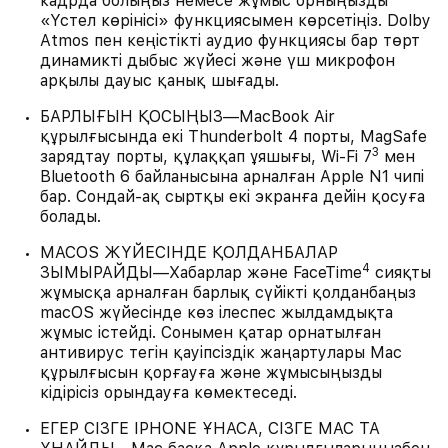
кадрда болыңыз немесе жұмыс орныңызды
«Үстел көрінісі» функциясымен көрсетіңіз. Dolby
Atmos пен кеңістікті аудио функциясы бар төрт
динамикті дыбыс жүйесі және үш микрофон
арқылы дауыс қанық шығады.
БАРЛЫҒЫН ҚОСЫҢЫЗ—MacBook Air
құрылғысында екі Thunderbolt 4 порты, MagSafe
3
зарядтау порты, құлаққап ұяшығы, Wi-Fi 7
мен
Bluetooth 6 байланысына арналған Apple N1 чипі
бар. Сондай-ақ сыртқы екі экранға дейін қосуға
болады.
MACOS ЖҮЙЕСІНДЕ ҚОЛДАНБАЛАР
4
ЗЫМЫРАЙДЫ—Хабарлар және FaceTime
сияқты
жұмысқа арналған барлық сүйікті қолданбаңыз
macOS жүйесінде көз ілеспес жылдамдықта
жұмыс істейді. Сонымен қатар орнатылған
антивирус тегін қауіпсіздік жаңартулары Mac
құрылғысын қорғауға және жұмысыңызды
кідірісіз орындауға көмектеседі.
ЕГЕР СІЗГЕ IPHONE ҰНАСА, СІЗГЕ MAC ТА