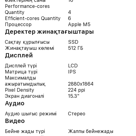
өзектерінің саны
16
Performance-cores
Quantity
4
Efficient-cores Quantity
6
Процессор
Apple M5
Деректер жинақтағыштары
Сақтау құрылғысы
SSD
Жинақтауыш көлемі
512 ГБ
Дисплей
Дисплей түрі
LCD
Матрица түрі
IPS
Максималды
ажыратымдылық
2880x1864
Pixel Density
224 ppi
Экран диагоналі
15.3"
Аудио
Аудио шығыс режимі
Стерео
Видео
Бейне жады түрі
Жалпы бейнежады