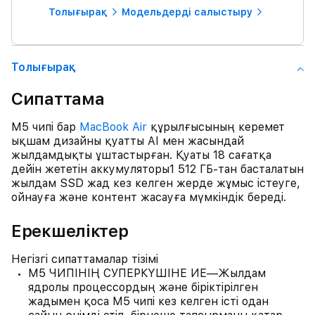
Толығырақ
Модельдерді салыстыру
Толығырақ
Сипаттама
M5 чипі бар
MacBook Air
құрылғысының керемет
ықшам дизайны қуатты AI мен жасындай
жылдамдықты ұштастырған. Қуаты 18 сағатқа
дейін жететін аккумуляторы1 512 ГБ-тан басталатын
жылдам SSD жад кез келген жерде жұмыс істеуге,
ойнауға және контент жасауға мүмкіндік береді.
Ерекшеліктер
Негізгі сипаттамалар тізімі
M5 ЧИПІНІҢ СУПЕРКҮШІНЕ ИЕ—Жылдам
ядролы процессордың және біріктірілген
жадымен қоса M5 чипі кез келген істі одан