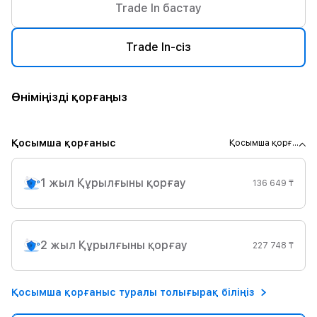
Trade In бастау
Trade In-сіз
Өніміңізді қорғаңыз
Қосымша қорғаныс
Қосымша қорғ...
1 жыл Құрылғыны қорғау
136 649 ₸
2 жыл Құрылғыны қорғау
227 748 ₸
Қосымша қорғаныс туралы толығырақ біліңіз