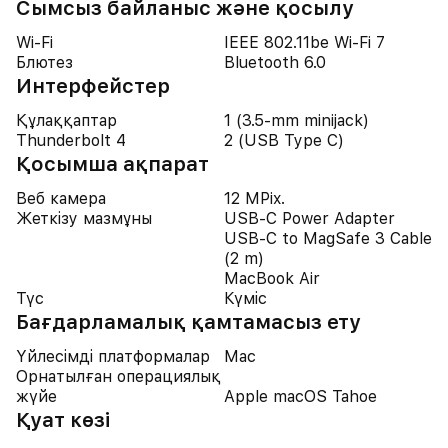
Сымсыз байланыс және қосылу
Wi-Fi
IEEE 802.11be Wi-Fi 7
Блютез
Bluetooth 6.0
Интерфейстер
Құлаққаптар
1 (3.5-mm minijack)
Thunderbolt 4
2 (USB Type C)
Қосымша ақпарат
Веб камера
12 MPix.
Жеткізу мазмұны
USB-C Power Adapter
USB-C to MagSafe 3 Cable
(2 m)
MacBook Air
Түс
Күміс
Бағдарламалық қамтамасыз ету
Үйлесімді платформалар
Mac
Орнатылған операциялық
жүйе
Apple macOS Tahoe
Қуат көзі