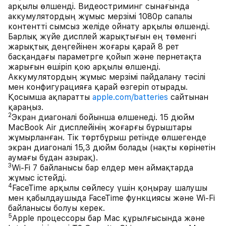
арқылы өлшенді. Видеостриминг сынағында
аккумулятордың жұмыс мерзімі 1080p сапалы
контентті сымсыз желіде ойнату арқылы өлшенді.
Барлық жүйе дисплей жарықтығын ең төменгі
жарықтық деңгейінен жоғары қарай 8 рет
басқандағы параметрге қойып және пернетақта
жарығын өшіріп қою арқылы өлшенді.
Аккумулятордың жұмыс мерзімі пайдалану тәсілі
мен конфигурацияға қарай өзгеріп отырады.
Қосымша ақпаратты
apple.com/batteries
сайтынан
қараңыз.
2
Экран диагоналі бойынша өлшенеді. 15 дюйм
MacBook Air дисплейінің жоғарғы бұрыштары
жұмырланған. Тік төртбұрыш ретінде өлшегенде
экран диагоналі 15,3 дюйм болады (нақты көрінетін
аумағы бұдан азырақ).
3
Wi-Fi 7 байланысы бар елдер мен аймақтарда
жұмыс істейді.
4
FaceTime арқылы сөйлесу үшін қоңырау шалушы
мен қабылдаушыда FaceTime функциясы және Wi-Fi
байланысы болуы керек.
5
Apple процессоры бар Mac құрылғысында және