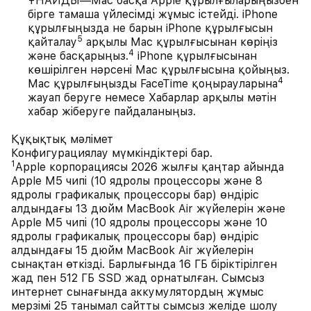
ҰНАЙДЫ—Mac басқа Apple құрылғыларыңызбен
бірге тамаша үйлесімді жұмыс істейді. iPhone
құрылғыңызда не барын iPhone құрылғысын
5
қайталау
арқылы Mac құрылғысынан көріңіз
4
және басқарыңыз.
iPhone құрылғысынан
көшірілген нәрсені Mac құрылғысына қойыңыз.
4
Mac құрылғыңызды FaceTime қоңырауларына
жауап беруге немесе Хабарлар арқылы мәтін
хабар жіберуге пайдаланыңыз.
Құқықтық мәлімет
Конфигурациялау мүмкіндіктері бар.
1
Apple корпорациясы 2026 жылғы қаңтар айында
Apple M5 чипі (10 ядролы процессоры және 8
ядролы графикалық процессоры бар) өндіріс
алдындағы 13 дюйм MacBook Air жүйелерін және
Apple M5 чипі (10 ядролы процессоры және 10
ядролы графикалық процессоры бар) өндіріс
алдындағы 15 дюйм MacBook Air жүйелерін
сынақтан өткізді. Барлығында 16 ГБ біріктірілген
жад пен 512 ГБ SSD жад орнатылған. Сымсыз
интернет сынағында аккумулятордың жұмыс
мерзімі 25 танымал сайтты сымсыз желіде шолу