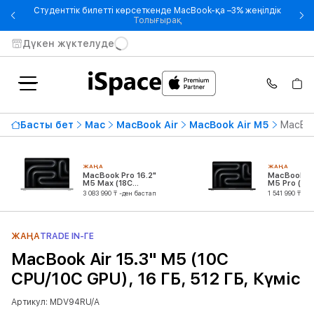
Студенттік билетті көрсеткенде MacBook-қа –3% жеңілдік
- Студенттік билетті көрсетке
Толығырақ
Дүкен жүктелуде
Басты бет
Mac
MacBook Air
MacBook Air M5
MacBoo
ЖАҢА
ЖАҢА
MacBook Pro 16.2"
MacBook Pr
M5 Max (18C
M5 Pro (15
CPU/40C GPU)
CPU/16C GP
3 083 990 ₸ -ден бастап
1 541 990 ₸ -д
ЖАҢА
TRADE IN-ГЕ
MacBook Air 15.3" M5 (10C
CPU/10C GPU), 16 ГБ, 512 ГБ, Күміс
Артикул: MDV94RU/A