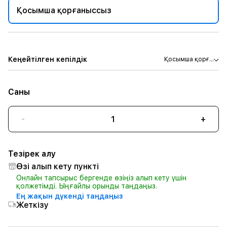
Қосымша қорғаныссыз
Кеңейтілген кепілдік
Қосымша қорғ...
Саны
-
+
Тезірек алу
Өзі алып кету пункті
Онлайн тапсырыс бергенде өзіңіз алып кету үшін
қолжетімді. Ыңғайлы орынды таңдаңыз.
Ең жақын дүкенді таңдаңыз
Жеткізу