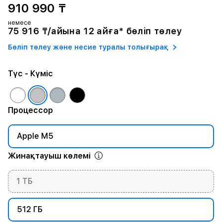
910 990 ₸
немесе
75 916 ₸/айына 12 айға* бөліп төлеу
Бөліп төлеу және несие туралы толығырақ
Түс
- Күміс
Процессор
Apple M5
Жинақтауыш көлемі
1 ТБ
512 ГБ