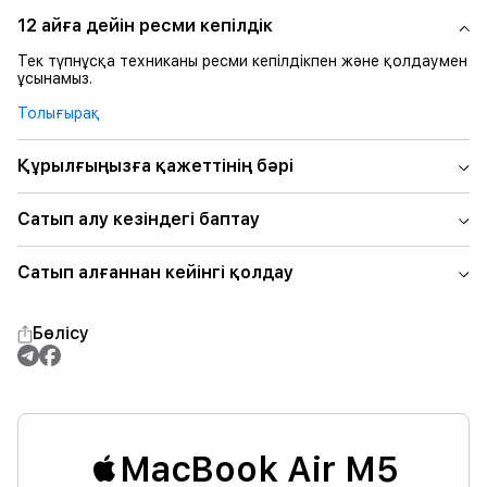
12 айға дейін ресми кепілдік
Тек түпнұсқа техниканы ресми кепілдікпен және қолдаумен
ұсынамыз.
Толығырақ
Құрылғыңызға қажеттінің бәрі
Сатып алу кезіндегі баптау
Сатып алғаннан кейінгі қолдау
Бөлісу
MacBook Air M5