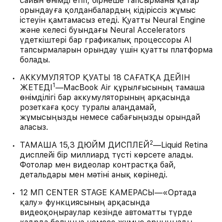
сайын өнімді етіп, бірнеше тапсырманы қатар
орындауға қолданбалардың кідіріссіз жұмыс
істеуін қамтамасыз етеді. Қуатты Neural Engine
және келесі буындағы Neural Accelerators
үдеткіштері бар графикалық процессоры AI
тапсырмаларын орындау үшін қуатты платформа
болады.
АККУМУЛЯТОР ҚУАТЫ 18 САҒАТҚА ДЕЙІН
1
ЖЕТЕДІ
—MacBook Air құрылғысының тамаша
өнімділігі бар аккумуляторының арқасында
розеткаға қосу туралы алаңдамай,
жұмысыңызды немесе сабағыңызды орындай
аласыз.
2
ТАМАША 15,3 ДЮЙМ ДИСПЛЕЙ
—Liquid Retina
дисплейі бір миллиард түсті көрсете алады.
Фотолар мен видеолар контрастқа бай,
детальдары мен мәтіні анық көрінеді.
12 МП CENTER STAGE КАМЕРАСЫ—«Ортада
қалу» функциясының арқасында
видеоқоңыраулар кезінде автоматты түрде