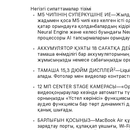
Негізгі сипаттамалар тізімі
M5 ЧИПІНІҢ СУПЕРКҮШІНЕ ИЕ—Жылдам 
жадымен қоса M5 чипі кез келген істі о
қатар орындауға қолданбалардың кідірі
Neural Engine және келесі буындағы Neu
процессоры AI тапсырмаларын орындау
АККУМУЛЯТОР ҚУАТЫ 18 САҒАТҚА ДЕ
тамаша өнімділігі бар аккумуляторының
жұмысыңызды немесе сабағыңызды оры
2
ТАМАША 15,3 ДЮЙМ ДИСПЛЕЙ
—Liqui
алады. Фотолар мен видеолар контрастқ
12 МП CENTER STAGE КАМЕРАСЫ—«Орт
видеоқоңыраулар кезінде автоматты т
орныңызды «Үстел көрінісі» функциясыме
аудио функциясы бар төрт динамикті 
қанық шығады.
БАРЛЫҒЫН ҚОСЫҢЫЗ—MacBook Air құрыл
зарядтау порты, құлаққап ұяшығы, Wi-Fi