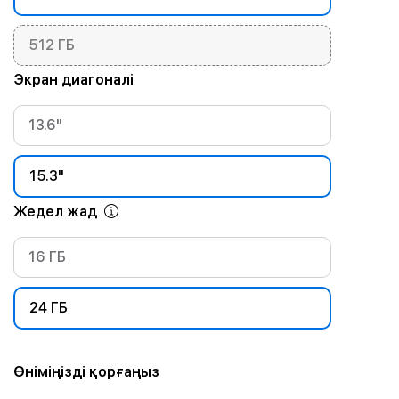
512 ГБ
Экран диагоналі
13.6"
15.3"
Жедел жад
16 ГБ
24 ГБ
Өніміңізді қорғаңыз