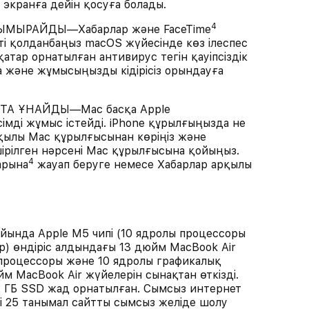
і экранға дейін қосуға болады.
4
МЫРАЙДЫ—Хабарлар және FaceTime
ті қолданбаңыз macOS жүйесінде көз ілеспес
тар орнатылған антивирус тегін қауіпсіздік
 және жұмысыңызды кідірісіз орындауға
C ТА ҰНАЙДЫ—Mac басқа Apple
імді жұмыс істейді. iPhone құрылғыңызда не
ылы Mac құрылғысынан көріңіз және
ірілген нәрсені Mac құрылғысына қойыңыз.
4
арына
жауап беруге немесе Хабарлар арқылы
йында Apple M5 чипі (10 ядролы процессоры
) өндіріс алдындағы 13 дюйм MacBook Air
 процессоры және 10 ядролы графикалық
м MacBook Air жүйелерін сынақтан өткізді.
12 ГБ SSD жад орнатылған. Сымсыз интернет
 25 танымал сайтты сымсыз желіде шолу