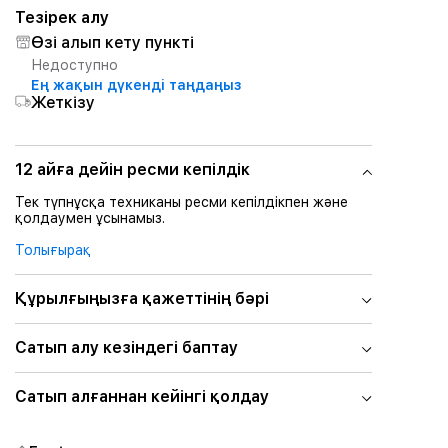
Тезірек алу
Өзі алып кету пункті
Недоступно
Ең жақын дүкенді таңдаңыз
Жеткізу
12 айға дейін ресми кепілдік
Тек түпнұсқа техниканы ресми кепілдікпен және
қолдаумен ұсынамыз.
Толығырақ
Құрылғыңызға қажеттінің бәрі
Сатып алу кезіндегі баптау
Сатып алғаннан кейінгі қолдау