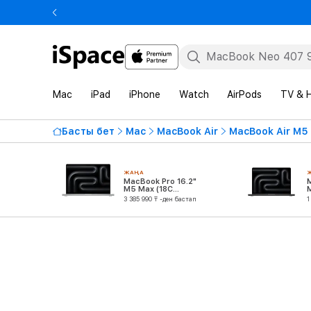
Mac
iPad
iPhone
Watch
AirPods
TV & 
Басты бет
Mac
MacBook Air
MacBook Air M5
ЖАҢА
MacBook Pro 16.2"
M5 Max (18C
CPU/40C GPU)
3 385 990 ₸ -ден бастап
1