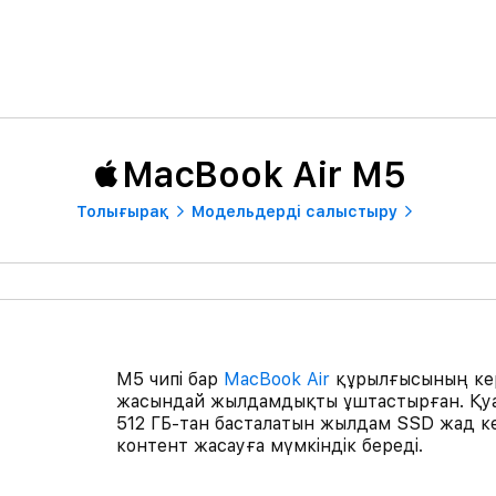
MacBook Air M5
Толығырақ
Модельдерді салыстыру
M5 чипі бар
MacBook Air
құрылғысының кер
жасындай жылдамдықты ұштастырған. Қуат
512 ГБ-тан басталатын жылдам SSD жад ке
контент жасауға мүмкіндік береді.