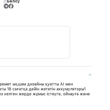
Бөлісу
емет ықшам дизайны қуатты AI мен
ы 18 сағатқа дейін жететін аккумуляторы1
з келген жерде жұмыс істеуге, ойнауға және