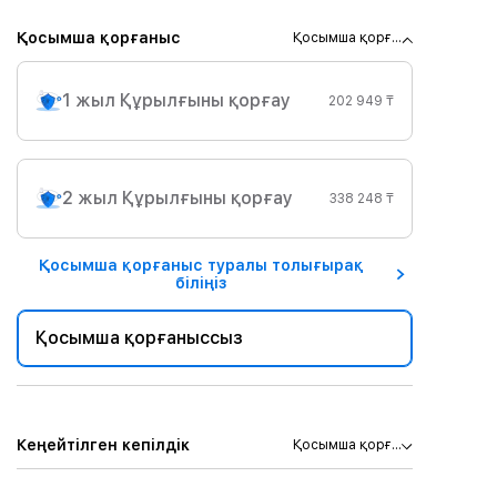
Қосымша қорғаныс
Қосымша қорғ...
1 жыл Құрылғыны қорғау
202 949 ₸
2 жыл Құрылғыны қорғау
338 248 ₸
Қосымша қорғаныс туралы толығырақ
біліңіз
Қосымша қорғаныссыз
Кеңейтілген кепілдік
Қосымша қорғ...