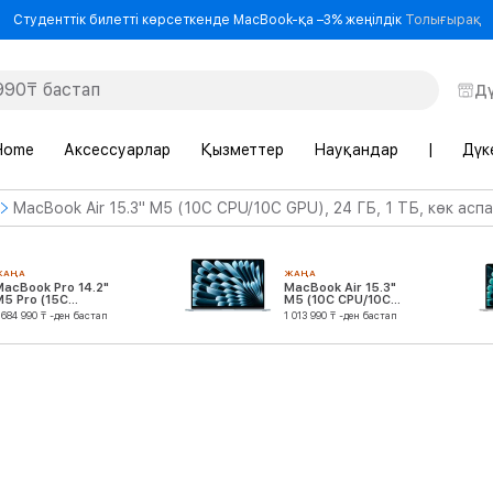
-
Студенттік билетті көрсеткенде MacBook-қа –3% жеңілдік
Толығырақ
Д
Home
Аксессуарлар
Қызметтер
Науқандар
|
Дүк
MacBook Air 15.3" M5 (10C CPU/10C GPU), 24 ГБ, 1 ТБ, көк асп
ЖАҢА
ЖАҢА
MacBook Pro 14.2"
MacBook Air 15.3"
M5 Pro (15C
M5 (10C CPU/10C
CPU/16C GPU)
GPU)
 684 990 ₸ -ден бастап
1 013 990 ₸ -ден бастап