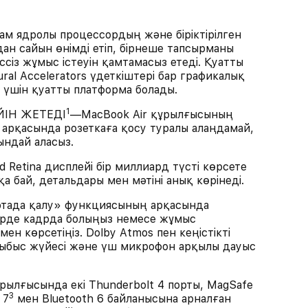
ядролы процессордың және біріктірілген
дан сайын өнімді етіп, бірнеше тапсырманы
ссіз жұмыс істеуін қамтамасыз етеді. Қуатты
ral Accelerators үдеткіштері бар графикалық
 үшін қуатты платформа болады.
1
ЙІН ЖЕТЕДІ
—MacBook Air құрылғысының
 арқасында розеткаға қосу туралы алаңдамай,
ндай аласыз.
d Retina дисплейі бір миллиард түсті көрсете
а бай, детальдары мен мәтіні анық көрінеді.
ада қалу» функциясының арқасында
үрде кадрда болыңыз немесе жұмыс
н көрсетіңіз. Dolby Atmos пен кеңістікті
дыбыс жүйесі және үш микрофон арқылы дауыс
ғысында екі Thunderbolt 4 порты, MagSafe
3
 7
мен Bluetooth 6 байланысына арналған