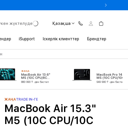
 Студенттік билетті көрсеткенде MacBook-қа –3% жеңілдік
үкен жүктелуде
Қазақша
ендер
iSupport
Іскерлік клиенттер
Брендтер
ан
ЖАҢА
MacBook Air 13.6"
MacBook Pro 14.2"
M5 (10C CPU/8C
M5 (10C CPU/10C
GPU)
GPU)
880 990 ₸ -ден бастап
949 990 ₸ -ден бастап
ЖАҢА
TRADE IN-ГЕ
MacBook Air 15.3"
M5 (10C CPU/10C