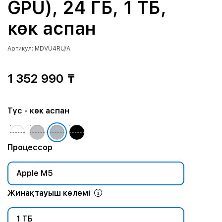
GPU), 24 ГБ, 1 ТБ,
көк аспан
Артикул: MDVU4RU/A
1 352 990 ₸
Түс
- көк аспан
Процессор
Apple M5
Жинақтауыш көлемі
1 ТБ