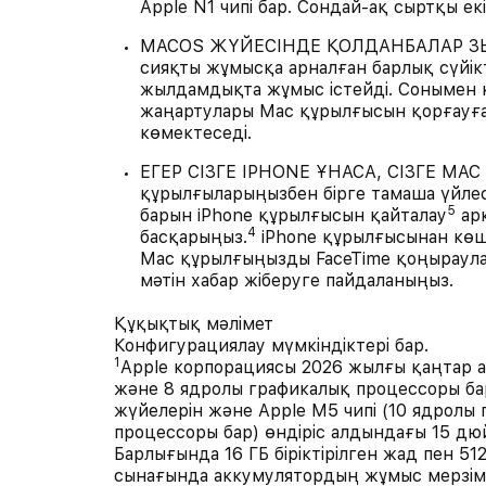
Apple N1 чипі бар. Сондай-ақ сыртқы ек
MACOS ЖҮЙЕСІНДЕ ҚОЛДАНБАЛАР ЗЫ
сияқты жұмысқа арналған барлық сүйік
жылдамдықта жұмыс істейді. Сонымен қа
жаңартулары Mac құрылғысын қорғауға
көмектеседі.
ЕГЕР СІЗГЕ IPHONE ҰНАСА, СІЗГЕ MA
құрылғыларыңызбен бірге тамаша үйлес
5
барын iPhone құрылғысын қайталау
арқ
4
басқарыңыз.
iPhone құрылғысынан көш
Mac құрылғыңызды FaceTime қоңыраул
мәтін хабар жіберуге пайдаланыңыз.
Құқықтық мәлімет
Конфигурациялау мүмкіндіктері бар.
1
Apple корпорациясы 2026 жылғы қаңтар а
және 8 ядролы графикалық процессоры бар
жүйелерін және Apple M5 чипі (10 ядролы
процессоры бар) өндіріс алдындағы 15 дюй
Барлығында 16 ГБ біріктірілген жад пен 5
сынағында аккумулятордың жұмыс мерзімі