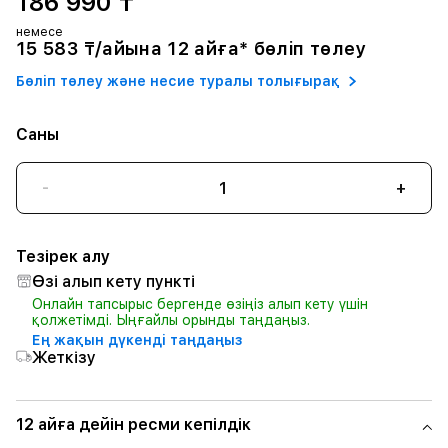
186 990 ₸
немесе
15 583 ₸/айына 12 айға* бөліп төлеу
Бөліп төлеу және несие туралы толығырақ
Саны
-
+
Тезірек алу
Өзі алып кету пункті
Онлайн тапсырыс бергенде өзіңіз алып кету үшін
қолжетімді. Ыңғайлы орынды таңдаңыз.
Ең жақын дүкенді таңдаңыз
Жеткізу
12 айға дейін ресми кепілдік