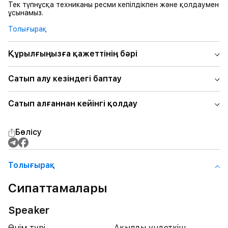
Тек түпнұсқа техниканы ресми кепілдікпен және қолдаумен
ұсынамыз.
Толығырақ
Құрылғыңызға қажеттінің бәрі
Сатып алу кезіндегі баптау
Сатып алғаннан кейінгі қолдау
Бөлісу
Толығырақ
Сипаттамалары
Speaker
Өнім түрі
Ақылды үндеткіш