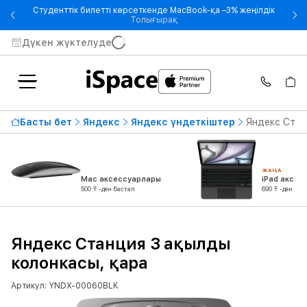
Студенттік билетті көрсеткенде MacBook-қа –3% жеңілдік
- Студенттік билетті көрсетке
Толығырақ
Дүкен жүктелуде
Басты бет
Яндекс
Яндекс үндеткіштер
Яндекс Стан
ЖАҢА
Mac аксессуарлары
iPad аксес
500 ₸ -ден бастап
690 ₸ -ден бас
Яндекс Станция 3 ақылды
колонкасы, қара
Артикул: YNDX-00060BLK