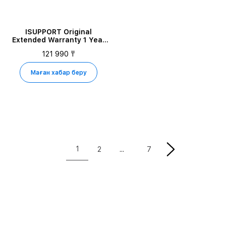
ISUPPORT Original
Extended Warranty 1 Year
for iPhone 17 PRO MAX 1TB
121 990 ₸
Маған хабар беру
1
2
7