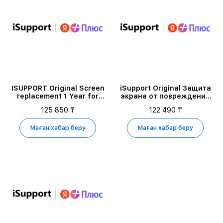
ISUPPORT Original Screen
iSupport Original Защита
replacement 1 Year for
экрана от повреждений
iPhone 17 PRO MAX 256GB
для iPhone 16 PLUS 512GB
125 850 ₸
122 490 ₸
Маған хабар беру
Маған хабар беру