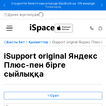
Студенттік билетті көрсеткенде MacBook-қа –3% жеңілдік
- Студенттік билетті көрсетке
Толығырақ
Дүкен жүктелуде
Ең жоғары баға
213 210 ₸
Басты бет
Қызметтер
iSupport original Яндекс Плюс-пе
Бастап
Дейін
iSupport original Яндекс
Қызмет көрсету және қолдау түрі
Плюс-пен бірге
сыйлыққа
Сәйкес құрылғы
Негізгі өнімдер
Сүзгі