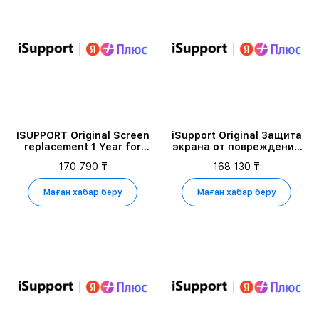
ISUPPORT Original Screen
iSupport Original Защита
replacement 1 Year for
экрана от повреждений
iPhone 17 PRO MAX 1TB
для iPhone 16 PRO MAX 1TB
170 790 ₸
168 130 ₸
Маған хабар беру
Маған хабар беру