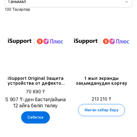
Танымал
130 Тауарлар
iSupport Original Защита
1 жыл экранды
устройства от дефектов
зақымданудан қорғау
на 1 год для iPhone 16 PRO
70 890 ₸
128GB
213 210 ₸
5 907 ₸-ден бастап/айына
12 айға бөліп төлеу
Маған хабар беру
Себетке