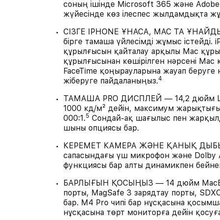
соның ішінде Microsoft 365 және Adobe
жүйесінде көз ілеспес жылдамдықта жұ
СІЗГЕ IPHONE ҰНАСА, MAC ТА ҰНАЙДЫ
бірге тамаша үйлесімді жұмыс істейді.
құрылғысын қайталау арқылы Mac құры
құрылғысынан көшірілген нәрсені Mac
FaceTime қоңырауларына жауап беруге 
4
жіберуге пайдаланыңыз.
ТАМАША PRO ДИСПЛЕЙ — 14,2 дюйм Liq
1000 кд/м² дейін, максимум жарықтығы
5
000:1.
Сондай-ақ шағылыс пен жарқыл
шыны опциясы бар.
КЕРЕМЕТ КАМЕРА ЖӘНЕ ҚАНЫҚ ДЫБЫС 
сапасындағы үш микрофон және Dolby A
функциясы бар алты динамикпен бейнеңі
БАРЛЫҒЫН ҚОСЫҢЫЗ — 14 дюйм MacBoo
порты, MagSafe 3 зарядтау порты, SDX
бар. M4 Pro чипі бар нұсқасына қосымш
нұсқасына төрт мониторға дейін қосуғ