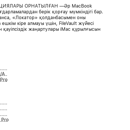
ЦИЯЛАРЫ ОРНАТЫЛҒАН —Әр MacBook
дарламалардан берік қорғау мүмкіндігі бар.
ланса, «Локатор» қолданбасымен оны
шкім кіре алмауы үшін, FileVault жүйесі
н қауіпсіздік жаңартулары iMac құрылғысын
/A
Pro
 Pro