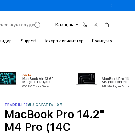
 Студенттік билетті көрсеткенде MacBook-қа –3% жеңілдік
үкен жүктелуде
Қазақша
ендер
iSupport
Іскерлік клиенттер
Брендтер
ЖАҢА
MacBook Air 13.6"
MacBook Pro 14.2"
M5 (10C CPU/8C
M5 (10C CPU/10C
GPU)
GPU)
880 990 ₸ -ден бастап
949 990 ₸ -ден бастап
TRADE IN-ГЕ
🚚 3 САҒАТТА | 0 ₸
MacBook Pro 14.2"
M4 Pro (14C