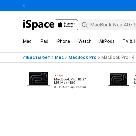
Mac
iPad
iPhone
Watch
AirPods
TV & 
Басты бет
Mac
MacBook Pro
MacBook Pro 14.
ЖАҢА
MacBook Pro 16.2"
M5 Max (18C
CPU/40C GPU)
3 385 990 ₸ -ден бастап
1