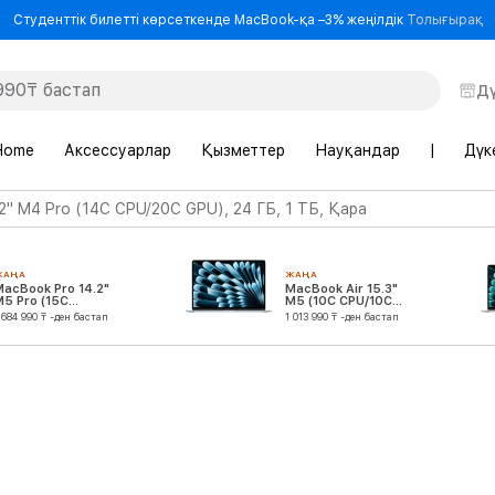
-
Студенттік билетті көрсеткенде MacBook-қа –3% жеңілдік
Толығырақ
Д
Home
Аксессуарлар
Қызметтер
Науқандар
|
Дүк
2" M4 Pro (14C CPU/20C GPU), 24 ГБ, 1 ТБ, Қара
ЖАҢА
ЖАҢА
MacBook Pro 14.2"
MacBook Air 15.3"
M5 Pro (15C
M5 (10C CPU/10C
CPU/16C GPU)
GPU)
 684 990 ₸ -ден бастап
1 013 990 ₸ -ден бастап