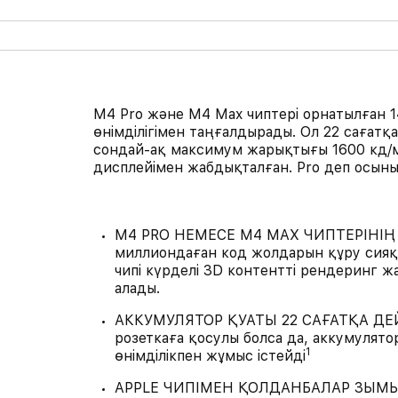
M4 Pro және M4 Max чиптері орнатылған
өнімділігімен таңғалдырады. Ол 22 сағатқ
сондай-ақ максимум жарықтығы 1600 кд/м² 
дисплейімен жабдықталған. Pro деп осыны
M4 PRO НЕМЕСЕ M4 MAX ЧИПТЕРІНІҢ 
миллиондаған код жолдарын құру сия
чипі күрделі 3D контентті рендеринг ж
алады.
АККУМУЛЯТОР ҚУАТЫ 22 САҒАТҚА ДЕЙ
розеткаға қосулы болса да, аккумулято
1
өнімділікпен жұмыс істейді
APPLE ЧИПІМЕН ҚОЛДАНБАЛАР ЗЫМЫРА