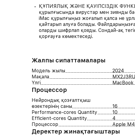
ҚҰПИЯЛЫҚ ЖӘНЕ ҚАУІПСІЗДІК ФУНК
құрылғысында вирустар мен зиянды бағ
iMac құрылғыңыз жоғалып қалса не ұр
қайтарып алуға болады. Файлдарыңызға е
оларды шифрлап қояды. Сондай-ақ тегі
қорғауға көмектеседі.
Жалпы сипаттамалары
Модель жылы
2024
Мақала
MX2J3RU
Үлгі
MacBook 
Процессор
Нейрондық қозғалтқыш
өзектерінің саны
16
Performance-cores Quantity
10
Efficient-cores Quantity
4
Процессор
Apple M4
Деректер жинақтағыштары