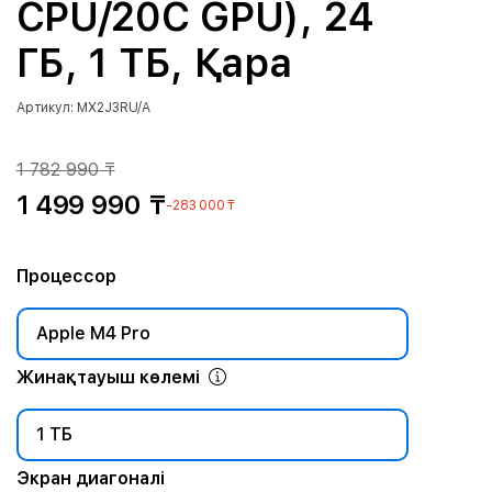
CPU/20C GPU), 24
ГБ, 1 ТБ, Қара
Артикул: MX2J3RU/A
1 782 990 ₸
1 499 990 ₸
-283 000 ₸
Процессор
Apple M4 Pro
Жинақтауыш көлемі
1 ТБ
Экран диагоналі