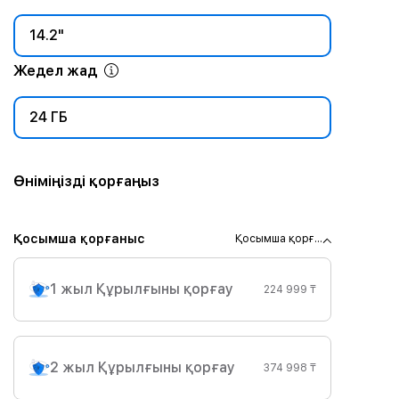
14.2"
Жедел жад
24 ГБ
Өніміңізді қорғаңыз
Қосымша қорғаныс
Қосымша қорғ...
1 жыл Құрылғыны қорғау
224 999 ₸
2 жыл Құрылғыны қорғау
374 998 ₸