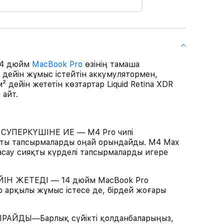
 14 дюйм
MacBook Pro
өзінің тамаша
а дейін жұмыс істейтін аккумулятормен,
дейін жететін көзтартар Liquid Retina XDR
 айт.
СУПЕРКҮШІНЕ ИЕ — M4 Pro чипі
қты тапсырмаларды оңай орындайды. M4 Max
асау сияқты күрделі тапсырмаларды игере
ІН ЖЕТЕДІ — 14 дюйм MacBook Pro
р арқылы жұмыс істесе де, бірдей жоғары
ЙДЫ—Барлық сүйікті қолданбаларыңыз,