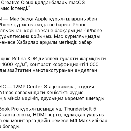
 Creative Cloud қолданбалары macOS
2
мыс істейді.
 — Mac басқа Apple құрылғыларыңызбен
 iPhone құрылғыңызда не барын iPhone
3
лғысынан көріңіз және басқарыңыз.
iPhone
 құрылғысына қойыңыз. Mac құрылғыңызды
немесе Хабарлар арқылы мәтіндік хабар
uid Retina XDR дисплей тұрақты жарықтығы
 1600 кд/м², контраст коэффициенті 1 000
ды азайтатын нанотекстурамен өңделген
— 12MP Center Stage камера, студия
tmos сапасындағы Кеңістікті аудио
з мінсіз көрініп, даусыңыз керемет шығады.
k Pro құрылғысында үш Thunderbolt 5
C карта слоты, HDMI порты, құлаққап ұяшығы
а екі мониторға дейін немесе M4 Max чипі бар
а болады.