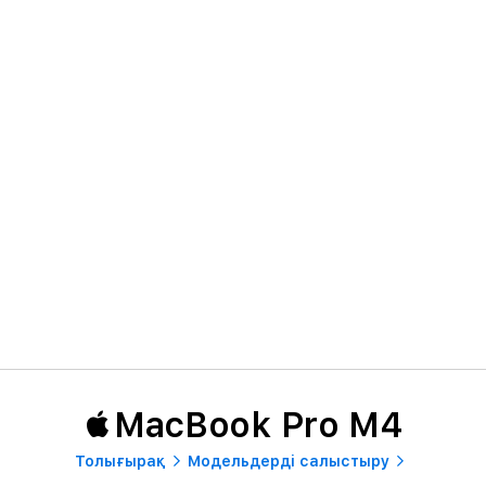
MacBook Pro M4
Толығырақ
Модельдерді салыстыру