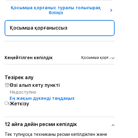
Қосымша қорғаныс туралы толығырақ
біліңіз
Қосымша қорғаныссыз
Кеңейтілген кепілдік
Қосымша қорғ...
Тезірек алу
Өзі алып кету пункті
Недоступно
Ең жақын дүкенді таңдаңыз
Жеткізу
12 айға дейін ресми кепілдік
Тек түпнұсқа техниканы ресми кепілдікпен және