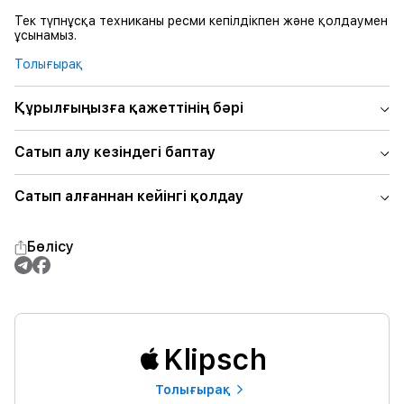
Тек түпнұсқа техниканы ресми кепілдікпен және қолдаумен
ұсынамыз.
Толығырақ
Құрылғыңызға қажеттінің бәрі
Сатып алу кезіндегі баптау
Сатып алғаннан кейінгі қолдау
Бөлісу
Klipsch
Толығырақ