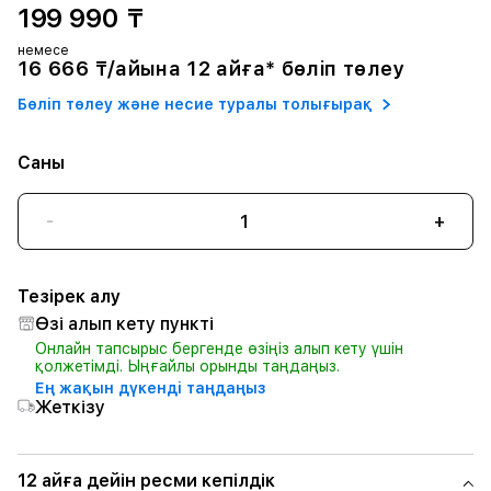
199 990 ₸
немесе
16 666 ₸/айына 12 айға* бөліп төлеу
Бөліп төлеу және несие туралы толығырақ
Саны
-
+
Тезірек алу
Өзі алып кету пункті
Онлайн тапсырыс бергенде өзіңіз алып кету үшін
қолжетімді. Ыңғайлы орынды таңдаңыз.
Ең жақын дүкенді таңдаңыз
Жеткізу
12 айға дейін ресми кепілдік