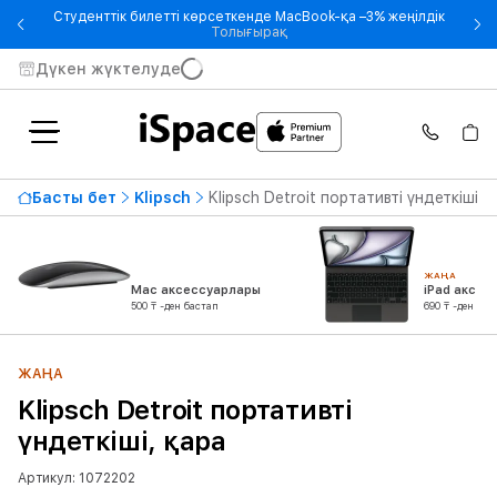
Студенттік билетті көрсеткенде MacBook-қа –3% жеңілдік
- Студенттік билетті көрсетке
Толығырақ
Дүкен жүктелуде
Басты бет
Klipsch
Klipsch Detroit портативті үндеткіші, 
ЖАҢА
Mac аксессуарлары
iPad аксес
500 ₸ -ден бастап
690 ₸ -ден бас
ЖАҢА
Klipsch Detroit портативті
үндеткіші, қара
Артикул: 1072202