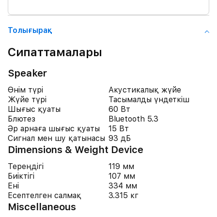
Толығырақ
Сипаттамалары
Speaker
Өнім түрі
Акустикалық жүйе
Жүйе түрі
Тасымалды үндеткіш
Шығыс қуаты
60 Вт
Блютез
Bluetooth 5.3
Әр арнаға шығыс қуаты
15 Вт
Сигнал мен шу қатынасы
93 дБ
Dimensions & Weight Device
Тереңдігі
119 мм
Биіктігі
107 мм
Ені
334 мм
Есептелген салмақ
3.315 кг
Miscellaneous