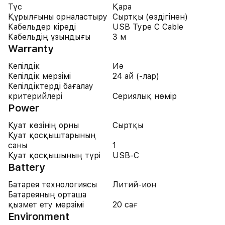
Түс
Қара
Құрылғыны орналастыру
Сыртқы (өздігінен)
Кабельдер кіреді
USB Type C Cable
Кабельдің ұзындығы
3 м
Warranty
Кепілдік
Иә
Кепілдік мерзімі
24 ай (-лар)
Кепілдіктерді бағалау
критерийлері
Сериялық нөмір
Power
Қуат көзінің орны
Сыртқы
Қуат қосқыштарының
саны
1
Қуат қосқышының түрі
USB-C
Battery
Батарея технологиясы
Литий-ион
Батареяның орташа
қызмет ету мерзімі
20 сағ
Environment