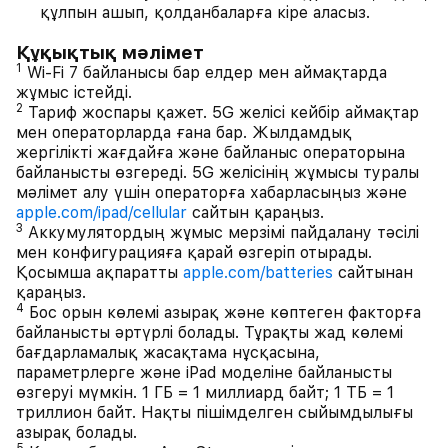
құлпын ашып, қолданбаларға кіре аласыз.
Құқықтық мәлімет
1
Wi-Fi 7 байланысы бар елдер мен аймақтарда
жұмыс істейді.
2
Тариф жоспары қажет. 5G желісі кейбір аймақтар
мен операторларда ғана бар. Жылдамдық
жергілікті жағдайға және байланыс операторына
байланысты өзгереді. 5G желісінің жұмысы туралы
мәлімет алу үшін операторға хабарласыңыз және
apple.com/ipad/cellular
сайтын қараңыз.
3
Аккумулятордың жұмыс мерзімі пайдалану тәсілі
мен конфигурацияға қарай өзгеріп отырады.
Қосымша ақпаратты
apple.com/batteries
сайтынан
қараңыз.
4
Бос орын көлемі азырақ және көптеген факторға
байланысты әртүрлі болады. Тұрақты жад көлемі
бағдарламалық жасақтама нұсқасына,
параметрлерге және iPad моделіне байланысты
өзгеруі мүмкін. 1 ГБ = 1 миллиард байт; 1 ТБ = 1
триллион байт. Нақты пішімделген сыйымдылығы
азырақ болады.