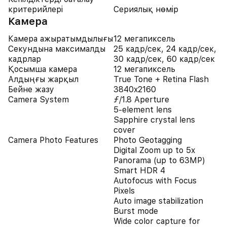
критерийлері
Сериялық нөмір
Камера
Камера ажыратымдылығы
12 мегапиксель
Секундына максималды
25 кадр/сек, 24 кадр/сек,
кадрлар
30 кадр/сек, 60 кадр/сек
Қосымша камера
12 мегапиксель
Алдыңғы жарқыл
True Tone + Retina Flash
Бейне жазу
3840x2160
Camera System
ƒ/1.8 Aperture
5-element lens
Sapphire crystal lens
cover
Camera Photo Features
Photo Geotagging
Digital Zoom up to 5x
Panorama (up to 63MP)
Smart HDR 4
Autofocus with Focus
Pixels
Auto image stabilization
Burst mode
Wide color capture for