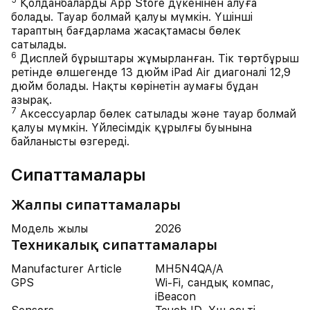
5
Қолданбаларды App Store дүкенінен алуға
болады. Тауар болмай қалуы мүмкін. Үшінші
тараптың бағдарлама жасақтамасы бөлек
сатылады.
6
Дисплей бұрыштары жұмырланған. Тік төртбұрыш
ретінде өлшегенде 13 дюйм iPad Air диагоналі 12,9
дюйм болады. Нақты көрінетін аумағы бұдан
азырақ.
7
Аксессуарлар бөлек сатылады және тауар болмай
қалуы мүмкін. Үйлесімдік құрылғы буынына
байланысты өзгереді.
Сипаттамалары
Жалпы сипаттамалары
Модель жылы
2026
Техникалық сипаттамалары
Manufacturer Article
MH5N4QA/A
GPS
Wi-Fi, сандық компас,
iBeacon