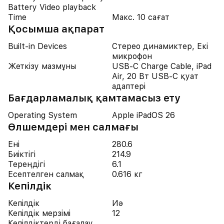
Battery Video playback
Time
Макс. 10 сағат
Қосымша ақпарат
Built-in Devices
Стерео динамиктер, Екі
микрофон
Жеткізу мазмұны
USB-C Charge Cable, iPad
Air, 20 Вт USB-C қуат
адаптері
Бағдарламалық қамтамасыз ету
Operating System
Apple iPadOS 26
Өлшемдері мен салмағы
Ені
280.6
Биіктігі
214.9
Тереңдігі
6.1
Есептелген салмақ
0.616 кг
Кепілдік
Кепілдік
Иә
Кепілдік мерзімі
12
Кепілдіктерді бағалау