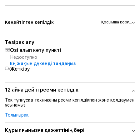
Кеңейтілген кепілдік
Қосымша қорғ...
Тезірек алу
Өзі алып кету пункті
Недоступно
Ең жақын дүкенді таңдаңыз
Жеткізу
12 айға дейін ресми кепілдік
Тек түпнұсқа техниканы ресми кепілдікпен және қолдаумен
ұсынамыз.
Толығырақ
Құрылғыңызға қажеттінің бәрі