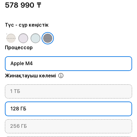
578 990 ₸
Түс
- сұр кеңістік
Процессор
Apple M4
Жинақтауыш көлемі
1 ТБ
128 ГБ
256 ГБ