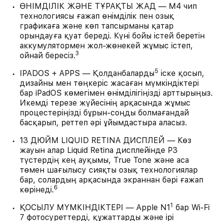
ӨНІМДІЛІК ЖӘНЕ ТҰРАҚТЫ ЖАД — M4 чип
технологиясы ғажап өнімділік пен озық
графикаға және көп тапсырманы қатар
орындауға қуат береді. Күні бойы істей беретін
аккумулятормен жол-жөнекей жұмыс істеп,
3
ойнай бересіз.
5
IPADOS + APPS — Қолданбаларды
іске қосып,
дизайны мен төңкеріс жасаған мүмкіндіктері
бар iPadOS көмегімен өнімділігіңізді арттырыңыз.
Икемді терезе жүйесінің арқасында жұмыс
процестеріңізді бұрын-соңды болмағандай
басқарып, реттеп әрі ұйымдастыра аласыз.
13 ДЮЙМ LIQUID RETINA ДИСПЛЕЙ — Көз
жауын алар Liquid Retina дисплейінде P3
түстердің кең ауқымы, True Tone және аса
төмен шағылысу сияқты озық технологиялар
бар, солардың арқасында экраннан бәрі ғажап
6
көрінеді.
1
ҚОСЫЛУ МҮМКІНДІКТЕРІ — Apple N1
бар Wi-Fi
7 фотосуреттерді, құжаттарды және ірі