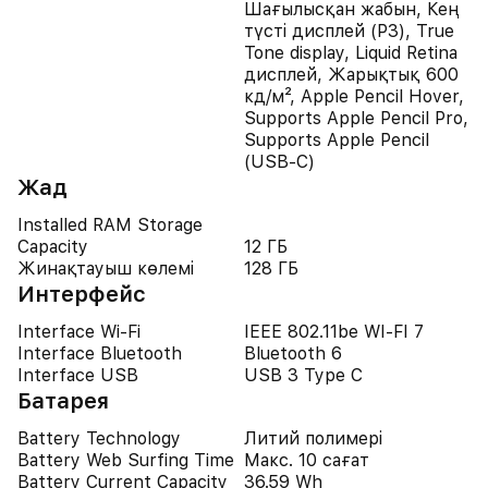
Шағылысқан жабын, Кең
түсті дисплей (P3), True
Tone display, Liquid Retina
дисплей, Жарықтық 600
кд/м², Apple Pencil Hover,
Supports Apple Pencil Pro,
Supports Apple Pencil
(USB‑C)
Жад
Installed RAM Storage
Capacity
12 ГБ
Жинақтауыш көлемі
128 ГБ
Интерфейс
Interface Wi-Fi
IEEE 802.11be WI-FI 7
Interface Bluetooth
Bluetooth 6
Interface USB
USB 3 Type C
Батарея
Battery Technology
Литий полимері
Battery Web Surfing Time
Макс. 10 сағат
Battery Current Capacity
36.59 Wh