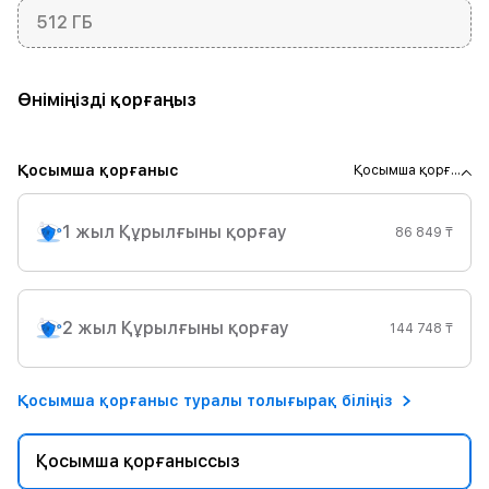
512 ГБ
Өніміңізді қорғаңыз
Қосымша қорғаныс
Қосымша қорғ...
1 жыл Құрылғыны қорғау
86 849 ₸
2 жыл Құрылғыны қорғау
144 748 ₸
Қосымша қорғаныс туралы толығырақ біліңіз
Қосымша қорғаныссыз