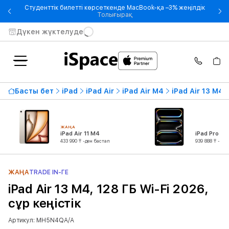
Студенттік билетті көрсеткенде MacBook-қа –3% жеңілдік
- Студенттік билетті көрсетке
Толығырақ
Дүкен жүктелуде
Басты бет
iPad
iPad Air
iPad Air M4
iPad Air 13 M4
ЖАҢА
iPad Air 11 M4
iPad Pro 13
433 990 ₸ -ден бастап
939 888 ₸ -ден
ЖАҢА
TRADE IN-ГЕ
iPad Air 13 M4, 128 ГБ Wi-Fi 2026,
сұр кеңістік
Артикул: MH5N4QA/A