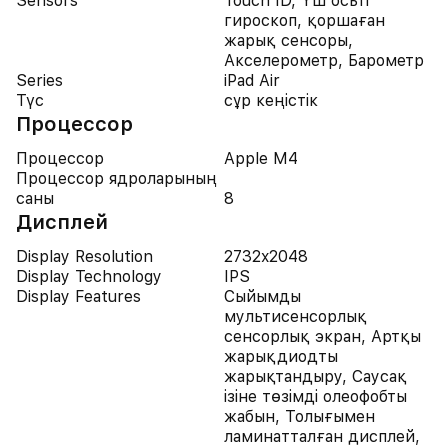
Sensors
Touch ID, Үш осьті
гироскоп, қоршаған
жарық сенсоры,
Акселерометр, Барометр
Series
iPad Air
Түс
сұр кеңістік
Процессор
Процессор
Apple M4
Процессор ядроларының
саны
8
Дисплей
Display Resolution
2732x2048
Display Technology
IPS
Display Features
Сыйымды
мультисенсорлық
сенсорлық экран, Артқы
жарықдиодты
жарықтандыру, Саусақ
ізіне төзімді олеофобты
жабын, Толығымен
ламинатталған дисплей,