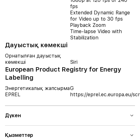
1080p at 120 fps or 240
fps
Extended Dynamic Range
for Video up to 30 fps
Playback Zoom
Time-lapse Video with
Stabilization
Дауыстық көмекші
Орнатылған дауыстық
көмекші
Siri
European Product Registry for Energy
Labelling
Энергетикалық жапсырма
G
EPREL
https://eprel.ec.europa.eu/
Дүкен
Қызметтер