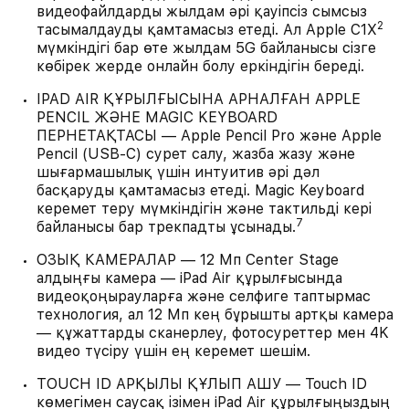
видеофайлдарды жылдам әрі қауіпсіз сымсыз
2
тасымалдауды қамтамасыз етеді. Ал Apple C1X
мүмкіндігі бар өте жылдам 5G байланысы сізге
көбірек жерде онлайн болу еркіндігін береді.
IPAD AIR ҚҰРЫЛҒЫСЫНА АРНАЛҒАН APPLE
PENCIL ЖӘНЕ MAGIC KEYBOARD
ПЕРНЕТАҚТАСЫ — Apple Pencil Pro және Apple
Pencil (USB-C) сурет салу, жазба жазу және
шығармашылық үшін интуитив әрі дәл
басқаруды қамтамасыз етеді. Magic Keyboard
керемет теру мүмкіндігін және тактильді кері
7
байланысы бар трекпадты ұсынады.
ОЗЫҚ КАМЕРАЛАР — 12 Мп Center Stage
алдыңғы камера — iPad Air құрылғысында
видеоқоңырауларға және селфиге таптырмас
технология, ал 12 Мп кең бұрышты артқы камера
— құжаттарды сканерлеу, фотосуреттер мен 4K
видео түсіру үшін ең керемет шешім.
TOUCH ID АРҚЫЛЫ ҚҰЛЫП АШУ — Touch ID
көмегімен саусақ ізімен iPad Air құрылғыңыздың