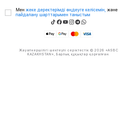
Мен
жеке деректерімді өңдеуге келісемін,
және
пайдалану шарттарымен таныстым
Жауапкершілігі шектеулі серіктестік © 2026 «ASBC
KAZAKHSTAN», Барлық құқықтар қорғалған.