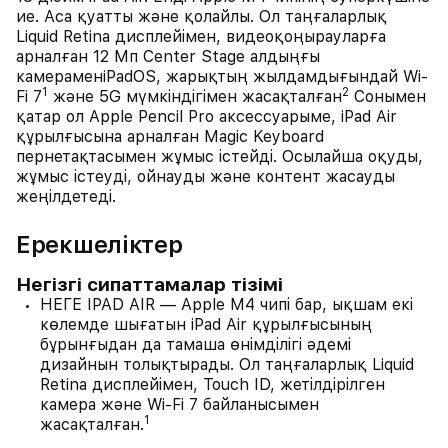
ие. Аса қуатты және қолайлы. Ол таңғаларлық
Liquid Retina дисплейімен, видеоқоңырауларға
арналған 12 Мп Center Stage алдыңғы
камераменiPadOS, жарықтың жылдамдығындай Wi-
1
2
Fi 7
және 5G мүмкіндігімен жасақталған
Сонымен
қатар ол Apple Pencil Pro аксессуарыме, iPad Air
құрылғысына арналған Magic Keyboard
пернетақтасымен жұмыс істейді. Осылайша оқуды,
жұмыс істеуді, ойнауды және контент жасауды
жеңілдетеді.
Ерекшеліктер
Негізгі сипаттамалар тізімі
НЕГЕ IPAD AIR — Apple M4 чипі бар, ықшам екі
көлемде шығатын iPad Air құрылғысының
бұрынғыдан да тамаша өнімділігі әдемі
дизайнын толықтырады. Ол таңғаларлық Liquid
Retina дисплейімен, Touch ID, жетілдірілген
камера және Wi-Fi 7 байланысымен
1
жасақталған.