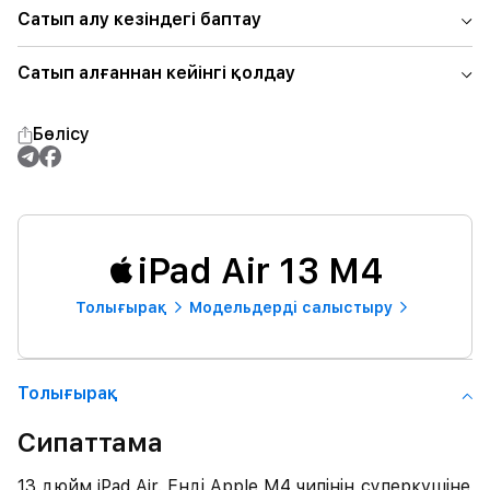
Сатып алу кезіндегі баптау
Сатып алғаннан кейінгі қолдау
Бөлісу
iPad Air 13 M4
Толығырақ
Модельдерді салыстыру
Толығырақ
Сипаттама
13 дюйм iPad Air. Енді Apple M4 чипінің суперкүшіне